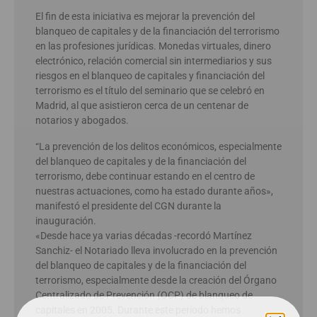
El fin de esta iniciativa es mejorar la prevención del
blanqueo de capitales y de la financiación del terrorismo
en las profesiones jurídicas. Monedas virtuales, dinero
electrónico, relación comercial sin intermediarios y sus
riesgos en el blanqueo de capitales y financiación del
terrorismo es el título del seminario que se celebró en
Madrid, al que asistieron cerca de un centenar de
notarios y abogados.
“La prevención de los delitos económicos, especialmente
del blanqueo de capitales y de la financiación del
terrorismo, debe continuar estando en el centro de
nuestras actuaciones, como ha estado durante años»,
manifestó el presidente del CGN durante la
inauguración.
«Desde hace ya varias décadas -recordó Martínez
Sanchiz- el Notariado lleva involucrado en la prevención
del blanqueo de capitales y de la financiación del
terrorismo, especialmente desde la creación del Órgano
Centralizado de Prevención (OCP) de blanqueo de
capitales en 2005. Durante este período hemos