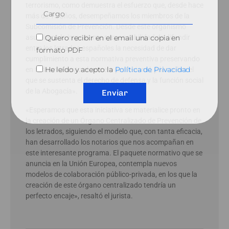
terrorismo, como demuestra el esfuerzo que, desde hace
más de 15 años, desempeñamos los miembros de la
Subcomisión de Prevención. Desde este organismo
Quiero recibir en el email una copia en
asumimos la importante responsabilidad de difundir
entre los letrados españoles la necesidad de dar
formato PDF
cumplimiento a esta normativa preventiva preservando
He leído y acepto la
Política de Privacidad
en todo momento el secreto profesional, pilar sobre el
que se sustenta el derecho de defensa y la función social
de la Abogacía».
Enviar
«Esperamos que esta iniciativa se materialice pronto en
la creación de un Órgano Centralizado de Prevención de
los letrados, siguiendo el modelo que, con tanta eficacia,
han desarrollado los notarios que nos acompañan en
este interesante programa. El paquete normativo que se
anuncia en la Unión Europea, contempla nuevos
modelos de colaboración público-privada, en los que la
creación de este órgano centralizado tendría un
perfecto encaje», resaltó el jurista.