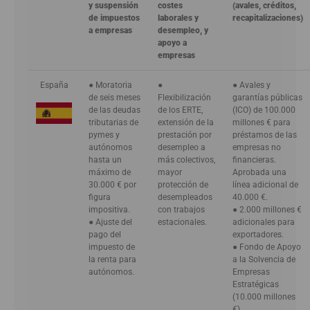
y suspensión
costes
(avales, créditos,
de impuestos
laborales y
recapitalizaciones)
a empresas
desempleo, y
apoyo a
empresas
España
● Moratoria
●
● Avales y
de seis meses
Flexibilización
garantías públicas
de las deudas
de los ERTE,
(ICO) de 100.000
tributarias de
extensión de la
millones € para
pymes y
prestación por
préstamos de las
autónomos
desempleo a
empresas no
hasta un
más colectivos,
financieras.
máximo de
mayor
Aprobada una
30.000 € por
protección de
línea adicional de
figura
desempleados
40.000 €.
impositiva.
con trabajos
● 2.000 millones €
● Ajuste del
estacionales.
adicionales para
pago del
exportadores.
impuesto de
● Fondo de Apoyo
la renta para
a la Solvencia de
autónomos.
Empresas
Estratégicas
(10.000 millones
€)