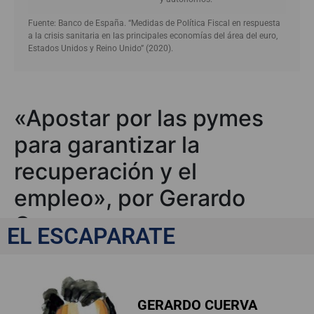
Fuente: Banco de España. “Medidas de Política Fiscal en respuesta
a la crisis sanitaria en las principales economías del área del euro,
Estados Unidos y Reino Unido” (2020).
«Apostar por las pymes
para garantizar la
recuperación y el
empleo», por Gerardo
Cuerva
EL ESCAPARATE
GERARDO CUERVA