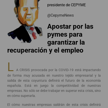
presidente de CEPYME
@CepymeNews
Apostar por las
pymes para
garantizar
la
recuperación y el empleo
L
A CRISIS provocada por la COVID‐19 está impactando
de forma muy acusada en nuestro tejido empresarial y la
salida de esta coyuntura definirá el futuro de la economía
española. Está en juego la competitividad de nuestras
empresas. No sólo se debe trabajar en superar esta crisis, sino
en cómo superarla.
El cómo nuestras empresas saldrán de esta crisis definirá