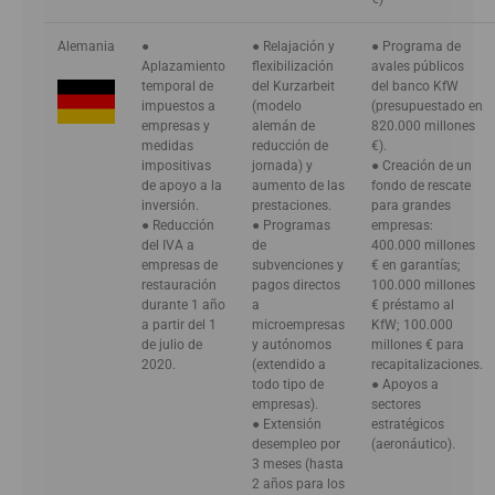
Alemania
●
● Relajación y
● Programa de
Aplazamiento
flexibilización
avales públicos
temporal de
del Kurzarbeit
del banco KfW
impuestos a
(modelo
(presupuestado en
empresas y
alemán de
820.000 millones
medidas
reducción de
€).
impositivas
jornada) y
● Creación de un
de apoyo a la
aumento de las
fondo de rescate
inversión.
prestaciones.
para grandes
● Reducción
● Programas
empresas:
del IVA a
de
400.000 millones
empresas de
subvenciones y
€ en garantías;
restauración
pagos directos
100.000 millones
durante 1 año
a
€ préstamo al
a partir del 1
microempresas
KfW; 100.000
de julio de
y autónomos
millones € para
2020.
(extendido a
recapitalizaciones.
todo tipo de
● Apoyos a
empresas).
sectores
● Extensión
estratégicos
desempleo por
(aeronáutico).
3 meses (hasta
2 años para los