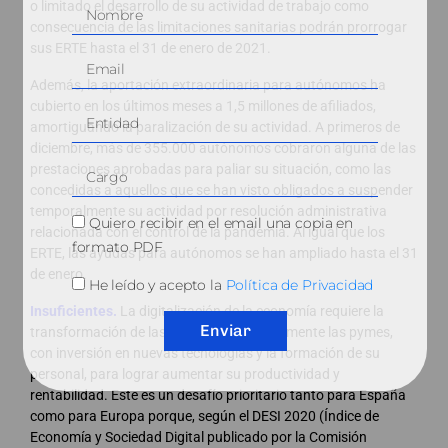
o limitado el desarrollo de su actividad de trabajo como
consecuencia de las limitaciones sanitarias podrán prorrogar
sus ERTE hasta el 31 de enero de 2021.
Además, la aportación extraordinaria para autónomos ha
cubierto en los últimos meses a 1,5 millones de afiliados,
amortiguando la paralización de su actividad. A primeros de
diciembre, más de 355.000 autónomos cobraron alguna de las
prestaciones aprobadas para paliar su situación, como las
concedidas a aquellos que se han visto obligados a suspender
temporalmente su actividad por resolución administrativa
Quiero recibir en el email una copia en
relacionada con el control de la pandemia. Al igual que los
formato PDF
ERTE, las ayudas para autónomos se han ampliado hasta el 31
de enero.
He leído y acepto la
Política de Privacidad
Insuficientes.
La digitalización de la economía requiere la
Enviar
transformación de las empresas, especialmente las pymes,
con inversión en nuevas tecnologías y la formación de su
personal, para lograr aumentar su productividad y
rentabilidad. Este es un desafío prioritario tanto para España
como para Europa porque, según el DESI 2020 (Índice de
Economía y Sociedad Digital publicado por la Comisión