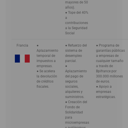
mayores de 50
años).
● Tope del 40%
a
contribuciones
a la Seguridad
Social
Francia
●
● Refuerzo del
● Programa de
Aplazamiento
sistema de
garantías públicas
temporal de
desempleo
a empresas de
impuestos a
parcial.
cualquier tamaño
empresas.
●
a través de
● Se acelera
Aplazamiento
Bpifrance por
la devolución
del pago de
300.000 millones
de créditos
seguros
de euros.
fiscales.
sociales,
● Apoyo a
alquileres y
empresas
suministros.
estratégicas.
● Creación del
Fondo de
Solidaridad
para
microempresas
y autónomos.