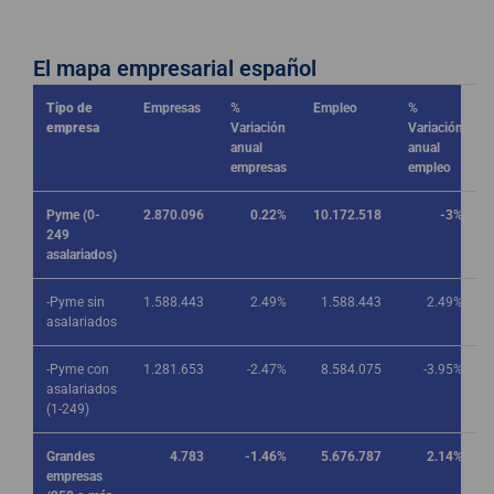
El mapa empresarial español
Tipo de
Empresas
%
Empleo
%
empresa
Variación
Variación
anual
anual
empresas
empleo
Pyme (0-
2.870.096
0.22%
10.172.518
-3%
249
asalariados)
-Pyme sin
1.588.443
2.49%
1.588.443
2.49%
asalariados
-Pyme con
1.281.653
-2.47%
8.584.075
-3.95%
asalariados
(1-249)
Grandes
4.783
-1.46%
5.676.787
2.14%
empresas