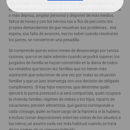
que no llega nunca la fecha de la vista, que los abogados se
encuentran con un bloqueo de los juzgados, imposibilitados de
ir más deprisa, ampliar personal y disponer de más medios,
faltos de horas y con los nervios tan a flor de piel como los
propios demandantes de que resuelvan sus problemas… esa
espera, esa falta de avances, ese no saber cuándo resolverán
los jueces, se convierte en una pesadilla.
Se comprende que en estos meses de desasosiego por tantas
razones, que no se sabe además cuando se podrá superar, los
juzgados de familia se hayan convertido en la diana de todos
los venablos que lanzan las familias que no tienen más
aspiración que solucionar de una vez por todas su situación
familiar y que un juez intervenga con una decisión de obligado
cumplimiento. Si hay hijos menores, que determine quién
ejercerá la patria potestad o si será compartida, quién ocupará
la vivienda familiar, régimen de visitas a los hijos, reparto de
vacaciones, pensión alimenticia, qué gastos corresponde a
cada cónyuge, quién se hace cargo de la hipoteca si la hubiera,
e incluso tomar disposiciones sobre las visitas de los abuelos a
los nietos; un asunto cada vez más habitual cuando se trata
de los padres de un cónyuge fallecido.