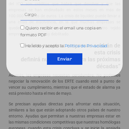
del ICO son créditos que habrá que devolver y que las
empresas se han endeudado en estos meses en más de
100.000 millones de euros. La crisis de liquidez puede llevar a
una crisis de insolvencia, en la que muchas empresas se
Quiero recibir en el email una copia en
queden por el camino y el conjunto de nuestro tejido
empresarial quede muy debilitado.
formato PDF
“El cómo nuestras empresas saldrán de
He leído y acepto la
Política de Privacidad
esta crisis
definirá nuestro país para las próximas
Enviar
décadas”
Además, las empresas necesitan certidumbre. No podemos
negociar la renovación de los ERTE cuando esté a punto de
vencer su cumplimiento, mientras que el estado de alarma ya
está previsto hasta el mes de mayo.
Se precisan ayudas directas para afrontar esta situación,
similares a las que están adoptando otros países de nuestro
entorno. Ayudas que permitan a nuestras empresas estar en
las mismas condiciones competitivas que nuestras homólogas
europeas, cuando esta crisis concluya y se inicie la ansiada