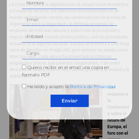
La crisis climática, la digitalización, la recuperación económica,
el Estado de derecho, las relaciones internacionales en un
mundo en profundo cambio, las consecuencias de la crisis de
Afganistán para la seguridad y la defensa europeas, la
evolución del mercado laboral y sobre todo la protección y
mejora de nuestro modelo social y político, son las prioridades
actuales en la agenda europea. Europa se enfrenta a una larga
ristra de desafíos en el siglo XXI, pero siempre ha sabido cómo
lidiar con ellos. Cada época ha presentado problemas
singulares y únicos, que parecían insuperables. Y de todos
Quiero recibir en el email una copia en
ellos hemos salido, mucho más fuertes, gracias a la unidad y la
formato PDF
solidaridad.
He leído y acepto la
Política de Privacidad
Con
respecto a
Enviar
la
Conferenci
a sobre el
futuro de
Europa, el
foro con el