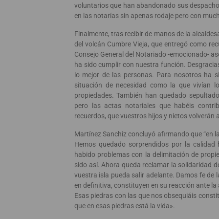
voluntarios que han abandonado sus despachos
en las notarías sin apenas rodaje pero con muc
Finalmente, tras recibir de manos de la alcalde
del volcán Cumbre Vieja, que entregó como recu
Consejo General del Notariado -emocionado- a
ha sido cumplir con nuestra función. Desgracia
lo mejor de las personas. Para nosotros ha si
situación de necesidad como la que vivían l
propiedades. También han quedado sepultados
pero las actas notariales que habéis contrib
recuerdos, que vuestros hijos y nietos volverán 
Martínez Sanchiz concluyó afirmando que “en la 
Hemos quedado sorprendidos por la calidad 
habido problemas con la delimitación de propie
sido así. Ahora queda reclamar la solidaridad 
vuestra isla pueda salir adelante. Damos fe de l
en definitiva, constituyen en su reacción ante l
Esas piedras con las que nos obsequiáis constit
que en esas piedras está la vida».