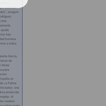
 gesto».
que deberían
dos”, aseguró
odríguez,
corte.
damente
a ayuda
rios han
idad humana
vamos a todos
Noelia García,
Llanos de
 titular
sa para
ción:
 España se
a de La Palma
 afectados. Una
dora producida
mplejo. Al
 las madres
 no saben quién