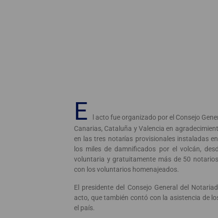
E
l acto fue organizado por el Consejo Gener
Canarias, Cataluña y Valencia en agradecimient
en las tres notarías provisionales instaladas e
los miles de damnificados por el volcán, de
voluntaria y gratuitamente más de 50 notario
con los voluntarios homenajeados.
El presidente del Consejo General del Notariad
acto, que también contó con la asistencia de lo
el país.