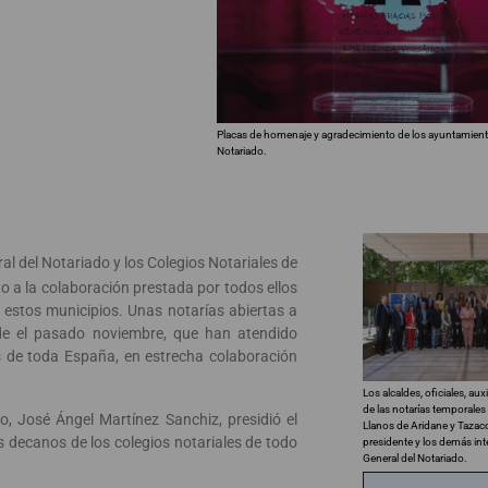
Placas de homenaje y agradecimiento de los ayuntamien
Notariado.
al del Notariado y los Colegios Notariales de
o a la colaboración prestada por todos ellos
n estos municipios. Unas notarías abiertas a
sde el pasado noviembre, que han atendido
s de toda España, en estrecha colaboración
Los alcaldes, oficiales, aux
de las notarías temporales
o, José Ángel Martínez Sanchiz, presidió el
Llanos de Aridane y Tazaco
s decanos de los colegios notariales de todo
presidente y los demás in
General del Notariado.