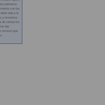
, los palmeros
miento con los
 dado vida a la
a, y viceversa.
s de ceniza los
ron dar
s vecinos que
o».