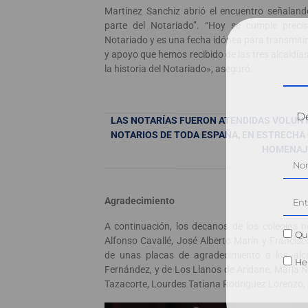
Martínez Sanchiz abrió el encuentro señalan
parte del Notariado”. “Hoy se cumple preci
Notariado y es una fecha idónea para transmiti
y apoyo que hemos recibido de las tres alcaldía
la historia del Notariado», aseguró.
Dé
LAS NOTARÍAS FUERON ATENDIDAS VOLUNT
NOTARIOS DE TODA ESPAÑA, EN ESTRECH
HOMENAJ
Agradecimiento
A continuación, los decanos de los colegios n
Qui
Alfonso Cavallé, José Alberto Marín y Francisc
de unas placas de agradecimiento a los alca
He 
Fernández, y de Los Llanos de Aridane, María No
Tazacorte, Lourdes Tatiana Rodríguez Lorenzo, y