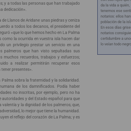
; y a todas las personas que han trabajado
da la vida a quién
ha dedicación».
tenemos ese senti
notarios: ellos han
sa de Llanos de Aridane unas piedras y ceniza
población de la isl
erdo a todos los decanos, el presidente del
En esos días grise
seguró «que lo que hemos hecho en La Palma
notarios consiguie
s como la ocurrida en vuestra isla hacen dar
certidumbre a uno
lo veían todo negr
do un privilegio prestar un servicio en una
os palmeros que han visto sepultadas sus
 muchos recuerdos, trabajos y esfuerzos;
uido a realizar permitirán recuperar esos
a tener presentes».
Palma sobra la fraternidad y la solidaridad.
humana de los damnificados. Podía haber
dades no inscritas, por ejemplo, pero no ha
de autoridades y del Estado español para que
a valentía y la dignidad de los palmeros; que,
a adversidad, lo mejor que tiene la humanidad.
uyen el reflejo del corazón de La Palma; y es