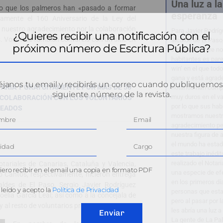
Una luz a la
do que los palmeros han «pasado a formar
esperanza
samente el 160 Aniversario de la Ley del
r nuestro agradecimiento por la colaboración
Para Javier Rodrí
¿Quieres recibir una notificación con el
s. Vosotros también contaréis con un sitio en
alcalde de El Paso
próximo número de Escritura Pública?
simbiosis entre no
habitantes es pare
win’ en el que tod
gana y está agrad
janos tu email y recibirás un correo cuando publiquemos
ARIA Y GRATUITAMENTE POR MÁS DE 50
notarios han com
siguiente número de la revista.
muy duros en el va
A COLABORACIÓN CON LOS VOLUNTARIOS
por lo que sus hab
EADOS
mostramos nuest
agradecimiento pe
nuestra figura de 
el mundo ha estad
este trabajo inédi
realizado el Notari
otariales de Canarias, Cataluña y Valencia,
ero recibir en el email una copia en formato PDF
una especie de ef
o Cantos, respectivamente, hicieron entrega
en los primeros dí
ldes de El Paso, Sergio Javier Rodríguez
leído y acepto la
Política de Privacidad
personas que esta
elia García Leal; así como a la concejala de
pero al pasar por l
 al resto de voluntarios presentes.
les abría una luz a
Enviar
La gente de La Pa