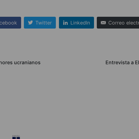
cebook
Twitter
LinkedIn
Correo elect
enores ucranianos
Entrevista a 