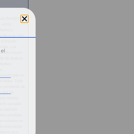
guez Fernández,
, «esta
tarios y
cida a un ‘win-
o el mundo
ecido. Los
 el
partido meses
lle de Aridane,
itantes
ro
rsonificado en
alcaldes. Todo
o pendiente de
to que ha
ado. Existía
ecto sanador
as para las
ban perdidas,
as notarías se
 la esperanza.
lma no va a