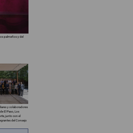
tos palmeños y del
iliares y colaboradores
 de El Paso, Los
rte, junto con el
tegrantes del Consejo