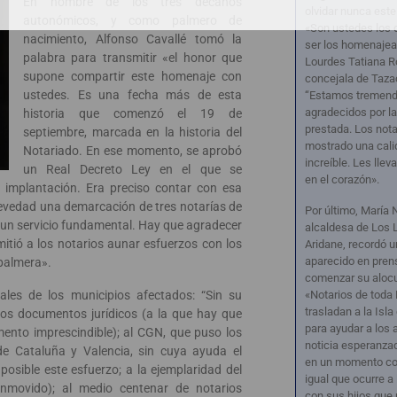
En nombre de los tres decanos
olvidar nunca este
autonómicos, y como palmero de
«Son ustedes los 
nacimiento, Alfonso Cavallé tomó la
ser los homenajea
palabra para transmitir «el honor que
Lourdes Tatiana R
supone compartir este homenaje con
concejala de Taza
ustedes. Es una fecha más de esta
“Estamos tremen
agradecidos por l
historia que comenzó el 19 de
prestada. Los nota
septiembre, marcada en la historia del
mostrado una cal
Notariado. En ese momento, se aprobó
increíble. Les lle
un Real Decreto Ley en el que se
en el corazón».
 implantación. Era preciso contar con esa
evedad una demarcación de tres notarías de
Por último, María 
un servicio fundamental. Hay que agradecer
alcaldesa de Los 
rmitió a los notarios aunar esfuerzos con los
Aridane, recordó un
aparecido en pren
 palmera».
comenzar su alocu
iales de los municipios afectados: “Sin su
«Notarios de toda
trasladan a la Isl
sos documentos jurídicos (a la que hay que
para ayudar a los
nto imprescindible); al CGN, que puso los
noticia esperanza
 de Cataluña y Valencia, sin cuya ayuda el
en un momento co
posible este esfuerzo; a la ejemplaridad del
igual que ocurre a
nmovido); al medio centenar de notarios
con sus hijos que