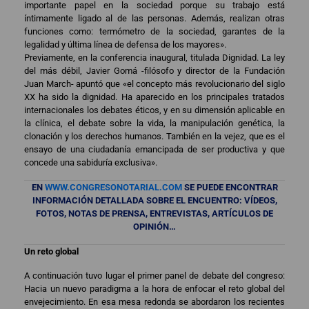
importante papel en la sociedad porque su trabajo está
íntimamente ligado al de las personas. Además, realizan otras
funciones como: termómetro de la sociedad, garantes de la
legalidad y última línea de defensa de los mayores».
Previamente, en la conferencia inaugural, titulada Dignidad. La ley
del más débil, Javier Gomá -filósofo y director de la Fundación
Juan March- apuntó que «el concepto más revolucionario del siglo
XX ha sido la dignidad. Ha aparecido en los principales tratados
internacionales los debates éticos, y en su dimensión aplicable en
la clínica, el debate sobre la vida, la manipulación genética, la
clonación y los derechos humanos. También en la vejez, que es el
ensayo de una ciudadanía emancipada de ser productiva y que
concede una sabiduría exclusiva».
EN
WWW.CONGRESONOTARIAL.COM
SE PUEDE ENCONTRAR
INFORMACIÓN DETALLADA SOBRE EL ENCUENTRO: VÍDEOS,
FOTOS, NOTAS DE PRENSA, ENTREVISTAS, ARTÍCULOS DE
OPINIÓN…
Un reto global
A continuación tuvo lugar el primer panel de debate del congreso:
Hacia un nuevo paradigma a la hora de enfocar el reto global del
envejecimiento. En esa mesa redonda se abordaron los recientes