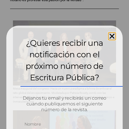
¿Quieres recibir una
notificación con el
próximo número de
Escritura Pública?
Mesa inaugural del congreso: Hacia un nuevo paradigma a la hora de enfocar el
reto global del envejecimiento. Moderada por Patricia Rosety, contó con las
Déjanos tu email y recibirás un correo
intervenciones de Ángel Rodríguez Castedo, Luis Cayo Pérez, Rafael de Lorenzo e
Inmaculada Ruiz.
cuando publiquemos el siguiente
número de la revista.