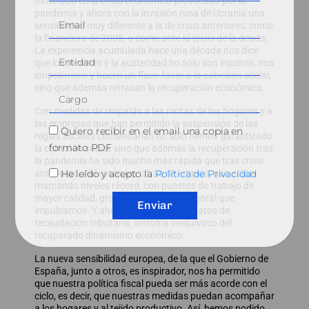
mostrado en la crisis económica provocada por la
pandemia y ahora con la invasión rusa de Ucrania una
sensibilidad muy diferente a la de crisis anteriores, como
la financiera de 2008, o como ante la crisis de la deuda.
La experiencia acumulada hace una década nos dice
que los recortes y la austeridad no sólo son injustos, nos
empobrecen y hacen un flaco favor a la cohesión social,
sino que además retrasan la recuperación económica.
Con medidas de respaldo a las rentas de los hogares y a
las empresas que han permitido la suspensión de las
Quiero recibir en el email una copia en
reglas fiscales comunitarias no sólo hemos garantizado
formato PDF
la cohesión social, sino que además la recuperación tras
la pandemia ha sido mucho más rápida que tras crisis
He leído y acepto la
Política de Privacidad
anteriores. Ahí están las cifras de empleo, que están
marcando niveles récord, con puestos de trabajo de
mayor calidad, gracias a la reforma laboral que
Enviar
impulsamos. Y ahí están también los datos de
recaudación tributaria, síntoma inequívoco del
recuperado dinamismo económico.
La nueva sensibilidad europea, de la que el Gobierno de
España, junto a otros, es inspirador, nos ha permitido
que nuestra política fiscal pueda ser más acorde con el
ciclo, es decir, que nuestras medidas puedan acompañar
a los hogares y al tejido productivo. Así, hemos podido