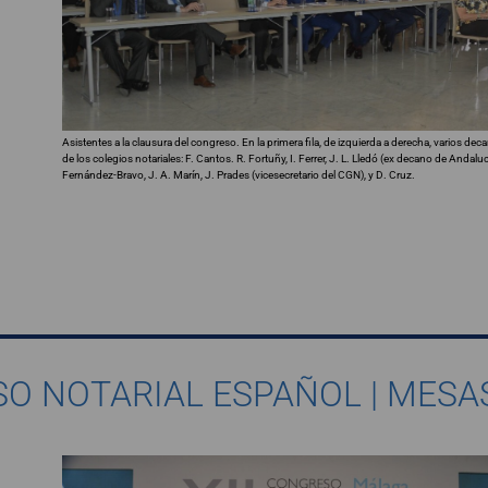
Asistentes a la clausura del congreso. En la primera fila, de izquierda a derecha, varios dec
de los colegios notariales: F. Cantos. R. Fortuñy, I. Ferrer, J. L. Lledó (ex decano de Andalucí
Fernández-Bravo, J. A. Marín, J. Prades (vicesecretario del CGN), y D. Cruz.
SO NOTARIAL ESPAÑOL | MES