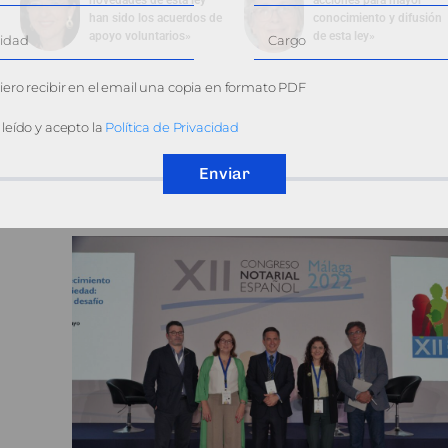
novedades de esta ley
acciones para mayor
han sido los acuerdos de
conocimiento y difusión
apoyo voluntarios»
de esta ley»
ero recibir en el email una copia en formato PDF
leído y acepto la
Política de Privacidad
Enviar