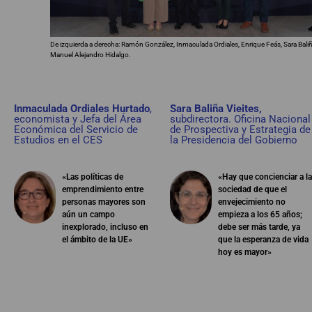
De izquierda a derecha: Ramón González, Inmaculada Ordiales, Enrique Feás, Sara Baliñ
Manuel Alejandro Hidalgo.
Inmaculada Ordiales Hurtado
,
Sara Baliña Vieites,
economista y Jefa del Área
subdirectora. Oficina Nacional
Económica del Servicio de
de Prospectiva y Estrategia de
Estudios en el CES
la Presidencia del Gobierno
«Las políticas de
«Hay que concienciar a la
emprendimiento entre
sociedad de que el
personas mayores son
envejecimiento no
aún un campo
empieza a los 65 años;
inexplorado, incluso en
debe ser más tarde, ya
el ámbito de la UE»
que la esperanza de vida
hoy es mayor»