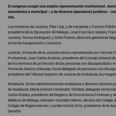
El congreso acogió una amplia representación institucional. Autor
autonómico y municipal–, y de diversos operadores jurídicos –Ju
cita.
Las ministras de Justicia, Pilar Llop, y de Hacienda y Función Públic
presidente de la Diputación de Málaga, José Francisco Salado; Franc
Justicia, Tontxu Rodríguez; y Sofía Puente, directora general de Seg
actos de inauguración y clausura.
Justicia. El mundo de la Justicia estuvo representado por Victoria 
Profesional; Juan Carlos Estévez, presidente del Consejo General d
de los servicios de protección de las personas con discapacidad y m
Fernando Santos Urbaneja, fiscal delegado de personas con discap
presidente del Tribunal Superior de Justicia de Andalucía; los mag
Andalucía. De las administraciones andaluzas y diversos sectores pr
de Andalucía; María Dolores Fernández Trinidad, delegada territorial
Carlos Robles, presidente del Registro de Economistas Forenses y 
Médicos de Málaga; Salvador González Martín, decano del Colegio d
Colegio de Registradores; Lourdes García Ortiz, presidenta de la Au
Derecho.