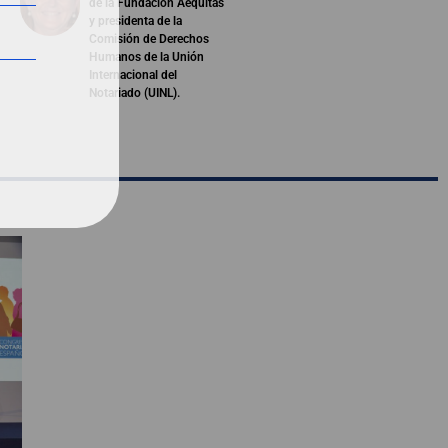
de la Fundación Aequitas
y presidenta de la
Comisión de Derechos
Humanos de la Unión
Internacional del
Notariado (UINL).