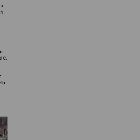
 a
GN
a
no
l C.
n
llo