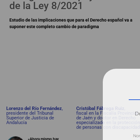
de la Ley 8/2021
Estudio de las implicaciones que para el Derecho español va a
suponer este completo cambio de paradigma
Lorenzo del Río Fernández
,
Cristóbal Fábrega Ruiz
,
presidente del Tribunal
fiscal en la Fiscalía Provincial
Dé
Superior de Justicia de
de Jaén y doctor en Derecho
Andalucía
especializado en la protección
de personas con discapacidad
«Ahora mismo hay