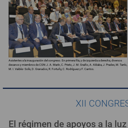
Asistentes a la inauguración del congreso. En primera fila, y de izquierda a derecha, diversos
decanos y miembros de CGN: J. A. Marín, C. Prieto, J. M. Graiño, A. Aldaba, J. Prades, M. Tarrío,
M. I. Valdés- Solís, D. Granados, R. Fortuñy, C. Rodríguez y F. Cantos.
XII CONGRE
El régimen de apoyos a la luz