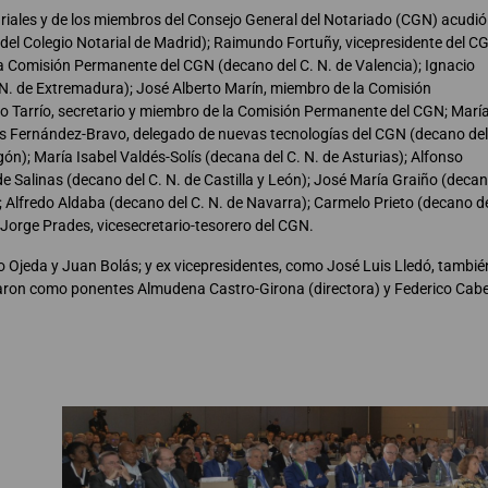
ariales y de los miembros del Consejo General del Notariado (CGN) acudió
 del Colegio Notarial de Madrid); Raimundo Fortuñy, vicepresidente del C
la Comisión Permanente del CGN (decano del C. N. de Valencia); Ignacio
N. de Extremadura); José Alberto Marín, miembro de la Comisión
 Tarrío, secretario y miembro de la Comisión Permanente del CGN; Marí
uis Fernández-Bravo, delegado de nuevas tecnologías del CGN (decano del
n); María Isabel Valdés-Solís (decana del C. N. de Asturias); Alfonso
de Salinas (decano del C. N. de Castilla y León); José María Graiño (deca
; Alfredo Aldaba (decano del C. N. de Navarra); Carmelo Prieto (decano de
 Jorge Prades, vicesecretario-tesorero del CGN.
 Ojeda y Juan Bolás; y ex vicepresidentes, como José Luis Lledó, tambié
iparon como ponentes Almudena Castro-Girona (directora) y Federico Cabe