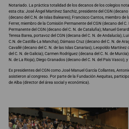
Notariado. La práctica totalidad de los decanos de los colegios not
esta cita: José Ángel Martínez Sanchiz, presidente del CGN (decano
(decano del C.N. de Islas Baleares); Francisco Cantos, miembro de 
Ferrer, miembro de la Comisión Permanente del CGN (decano del C. 
Permanente del CGN (decano del C. N. de Cataluña); Manuel Gerardo
Teresa Barea, portavoz del CGN (decana del C. N. de Andalucía); L
C.N. de Castilla-La Mancha); Dámaso Cruz (decano del C. N. de Aragó
Cavallé (decano del C. N. de las Islas Canarias); Leopoldo Martínez 
del C. N. de Galicia); Carmen Rodríguez (decana del C. N. de Murcia)
N. de La Rioja); Diego Granados (decano del C. N. del País Vasco); y
Ex presidentes del CGN como José Manuel García Collantes, Antonio
asistieron al congreso. Por parte de la Fundación Aequitas, partic
de Alba (director del área social y económica).