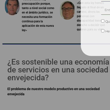
«Con esta ley hemos
preocupación porque,
llegado al final de un
tanto a nivel social como
camino, ahora las
en el ámbito jurídico, se
personas con
necesita una formación
discapacidad tienen
Qui
continua para la
derecho a decidir qué
aplicación de esta nueva
quieren para su vida»
ley»
He 
¿Es sostenible una economía
de servicios en una sociedad
envejecida?
El problema de nuestro modelo productivo en una sociedad
envejecida