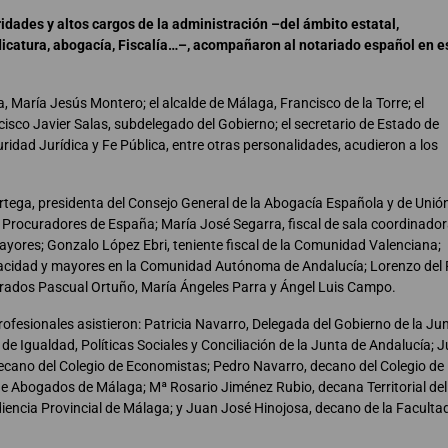
idades y altos cargos de la administración –del ámbito estatal,
dicatura, abogacía, Fiscalía…–, acompañaron al notariado español en e
a, María Jesús Montero; el alcalde de Málaga, Francisco de la Torre; el
isco Javier Salas, subdelegado del Gobierno; el secretario de Estado de
uridad Jurídica y Fe Pública, entre otras personalidades, acudieron a los
Ortega, presidenta del Consejo General de la Abogacía Española y de Unió
e Procuradores de España; María José Segarra, fiscal de sala coordinado
ayores; Gonzalo López Ebri, teniente fiscal de la Comunidad Valenciana;
acidad y mayores en la Comunidad Autónoma de Andalucía; Lorenzo del 
istrados Pascual Ortuño, María Ángeles Parra y Ángel Luis Campo.
ofesionales asistieron: Patricia Navarro, Delegada del Gobierno de la Ju
 de Igualdad, Políticas Sociales y Conciliación de la Junta de Andalucía; 
decano del Colegio de Economistas; Pedro Navarro, decano del Colegio de
e Abogados de Málaga; Mª Rosario Jiménez Rubio, decana Territorial del
diencia Provincial de Málaga; y Juan José Hinojosa, decano de la Faculta