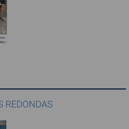
anos
a), L.
AS REDONDAS