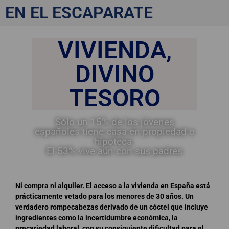
Vivienda, divino tesoro
EN EL ESCAPARATE
VIVIENDA,
DIVINO
TESORO
Sólo un 15% de los jóvenes
españoles tiene casa en propiedad o
hipoteca.
El 53% vive aún con sus padres
Ni compra ni alquiler. El acceso a la vivienda en España está
prácticamente vetado para los menores de 30 años. Un
verdadero rompecabezas derivado de un cóctel que incluye
ingredientes como la incertidumbre económica, la
precariedad laboral, con su consiguiente dificultad para el