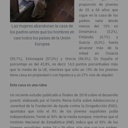
proporción de jóvenes
de 25 a 34 años que
sigue en la casa de los
padres varía desde
Las mujeres abandonan la casa de
menos del 10% en
Dinamarca (3,2%),
los padres antes que los hombres en
Finlandia (4,7%) y
casi todos los países de la Unión
Suecia (6,0%) hasta
Europea
alcanzar más de la
mitad en Croacia
(59,7%), Eslovaquia (57,0%) y Grecia (56,3%). En España el
porcentaje es del 42,8%, es decir, 14,3 puntos porcentuales más
que la media de la UE, mientras que sólo un 15% de los jóvenes
tiene casa en propiedad o con hipoteca y un 27% vive de alquiler.
Esta casa es una ruina
Un reciente estudio publicado a finales de 2018 sobre el desarrollo
juvenil, elaborado por el Centro Reina Sofía sobre Adolescencia y
Juventud de la Fundación de Ayuda contra la Drogadicción (FAD),
apuntaba que sólo el 8% de los jóvenes españoles podía
independizarse, frente al 30% de la media europea, mientras que el
Instituto Nacional de Estadística (INE) indica que el 53% de los
jóvenes españoles, entre 24 y 29 años, aún vive con sus padres,