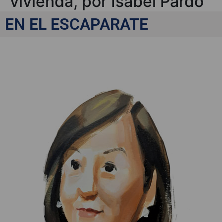
vivienda, por Isabel Pardo
de Vera
EN EL ESCAPARATE