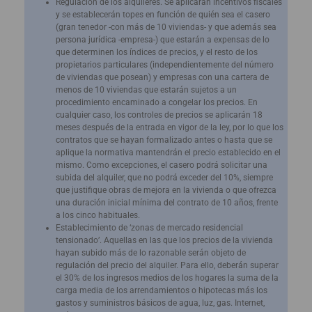
Regulación de los alquileres. Se aplicarán incentivos fiscales
y se establecerán topes en función de quién sea el casero
(gran tenedor -con más de 10 viviendas- y que además sea
persona jurídica -empresa-) que estarán a expensas de lo
que determinen los índices de precios, y el resto de los
propietarios particulares (independientemente del número
de viviendas que posean) y empresas con una cartera de
menos de 10 viviendas que estarán sujetos a un
procedimiento encaminado a congelar los precios. En
cualquier caso, los controles de precios se aplicarán 18
meses después de la entrada en vigor de la ley, por lo que los
contratos que se hayan formalizado antes o hasta que se
aplique la normativa mantendrán el precio establecido en el
mismo. Como excepciones, el casero podrá solicitar una
subida del alquiler, que no podrá exceder del 10%, siempre
que justifique obras de mejora en la vivienda o que ofrezca
una duración inicial mínima del contrato de 10 años, frente
a los cinco habituales.
Establecimiento de ‘zonas de mercado residencial
tensionado’. Aquellas en las que los precios de la vivienda
hayan subido más de lo razonable serán objeto de
regulación del precio del alquiler. Para ello, deberán superar
el 30% de los ingresos medios de los hogares la suma de la
carga media de los arrendamientos o hipotecas más los
gastos y suministros básicos de agua, luz, gas. Internet,