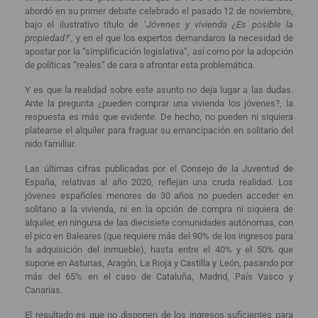
abordó en su primer debate celebrado el pasado 12 de noviembre,
bajo el ilustrativo título de ‘
Jóvenes y vivienda ¿Es posible la
propiedad?
’, y en el que los expertos demandaros la necesidad de
apostar por la “simplificación legislativa”, así como por la adopción
de políticas “reales” de cara a afrontar esta problemática.
Y es que la realidad sobre este asunto no deja lugar a las dudas.
Ante la pregunta ¿pueden comprar una vivienda los jóvenes?, la
respuesta es más que evidente. De hecho, no pueden ni siquiera
platearse el alquiler para fraguar su emancipación en solitario del
nido familiar.
Las últimas cifras publicadas por el Consejo de la Juventud de
España, relativas al año 2020, reflejan una cruda realidad. Los
jóvenes españoles menores de 30 años no pueden acceder en
solitario a la vivienda, ni en la opción de compra ni siquiera de
alquiler, en ninguna de las diecisiete comunidades autónomas, con
el pico en Baleares (que requiere más del 90% de los ingresos para
la adquisición del inmueble), hasta entre el 40% y el 50% que
supone en Asturias, Aragón, La Rioja y Castilla y León, pasando por
más del 65% en el caso de Cataluña, Madrid, País Vasco y
Canarias.
El resultado es que no disponen de los ingresos suficientes para