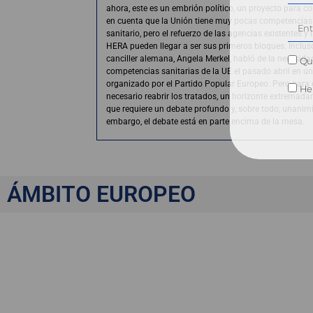
ahora, este es un embrión político, un proyecto para co
en cuenta que la Unión tiene muy pocas competencias
sanitario, pero el refuerzo de las agencias existentes y 
HERA pueden llegar a ser sus primeros bloques. Inclus
canciller alemana, Angela Merkel, habló de la necesida
Qui
competencias sanitarias de la UE el pasado abril en u
organizado por el Partido Popular Europeo. Pero para e
He 
necesario reabrir los tratados, un horizonte extremad
que requiere un debate profundo y, sobre todo, unanim
embargo, el debate está en parte encima de la mesa.
Europa envejece
ÁMBITO EUROPEO