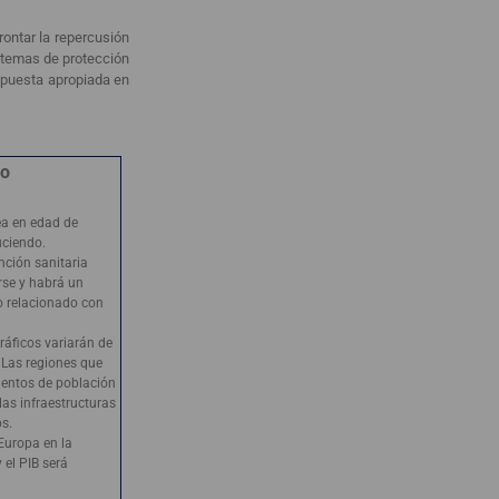
ontar la repercusión
stemas de protección
spuesta apropiada en
io
ea en edad de
uciendo.
nción sanitaria
rse y habrá un
o relacionado con
áficos variarán de
 Las regiones que
entos de población
las infraestructuras
os.
Europa en la
 el PIB será