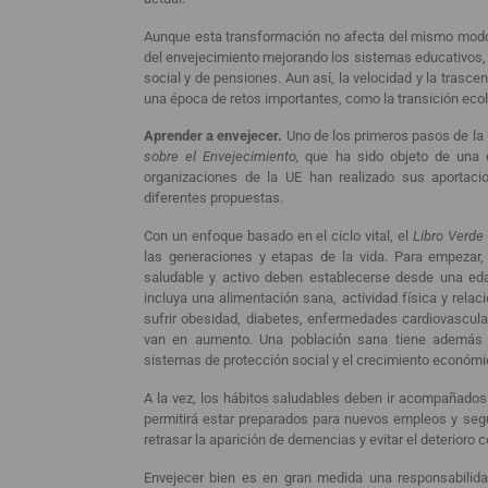
Aunque esta transformación no afecta del mismo modo a
del envejecimiento mejorando los sistemas educativos,
social y de pensiones. Aun así, la velocidad y la tras
una época de retos importantes, como la transición ecol
Aprender a envejecer.
Uno de los primeros pasos de la
sobre el Envejecimiento,
que ha sido objeto de una 
organizaciones de la UE han realizado sus aportacio
diferentes propuestas.
Con un enfoque basado en el ciclo vital, el
Libro Verde
las generaciones y etapas de la vida. Para empezar
saludable y activo deben establecerse desde una eda
incluya una alimentación sana, actividad física y relac
sufrir obesidad, diabetes, enfermedades cardiovascul
van en aumento. Una población sana tiene además u
sistemas de protección social y el crecimiento económi
A la vez, los hábitos saludables deben ir acompañados
permitirá estar preparados para nuevos empleos y se
retrasar la aparición de demencias y evitar el deterioro 
Envejecer bien es en gran medida una responsabilidad 