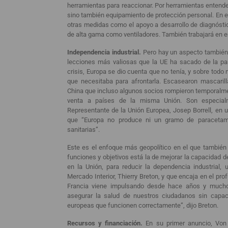
herramientas para reaccionar. Por herramientas entend
sino también equipamiento de protección personal. En e
otras medidas como el apoyo a desarrollo de diagnósti
de alta gama como ventiladores. También trabajará en e
Independencia industrial.
Pero hay un aspecto también
lecciones más valiosas que la UE ha sacado de la pa
crisis, Europa se dio cuenta que no tenía, y sobre todo
que necesitaba para afrontarla. Escasearon mascarill
China que incluso algunos socios rompieron temporalmen
venta a países de la misma Unión. Son especialm
Representante de la Unión Europea, Josep Borrell, en 
que “Europa no produce ni un gramo de paraceta
sanitarias”.
Este es el enfoque más geopolítico en el que también
funciones y objetivos está la de mejorar la capacidad d
en la Unión, para reducir la dependencia industrial, 
Mercado Interior, Thierry Breton, y que encaja en el pr
Francia viene impulsando desde hace años y mucho
asegurar la salud de nuestros ciudadanos sin capac
europeas que funcionen correctamente”, dijo Breton.
Recursos y financiación.
En su primer anuncio, Von