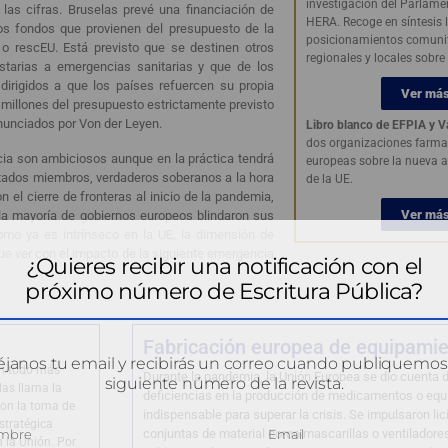
investigación del Parlam
las cifras. Bruselas prevé una financiación de
HERA. Recoge en síntesis 
os fondos que provienen del presupuesto de la
posicionamientos comunita
o rescEU. Está previsto que se destinen otros
regionales y locales sobr
starias a emergencias sanitarias y que de los
dirigidos a que los países refuercen su propia
Ver má
 millones del presupuesto estrictamente previsto
nunciados por Von der Leyen.
Libro blanco de EFPIA y V
dos organizaciones farma
cia son ambiciosos aunque en la práctica tendrá
europeas sobre la nueva 
tados miembros, verdaderos soberanos a la hora
de la UE.
 el cierre de fronteras al inicio de la pandemia,
Ver má
la mayoría de gobiernos europeos blindaron sus
omo ya es intrínseco en la UE, la dimensión de
e ver con el impacto de la siguiente emergencia
¿Quieres recibir una notificación con el
próximo número de Escritura Pública?
Fabricación europea de equipami
janos tu email y recibirás un correo cuando publiquemos
un todo más
Durante la pandemia, la Unión Europea se dio cuenta d
siguiente número de la revista.
las llama la
deficiencias en la producción de medicamentos o eq
con la toma de
indispensable para superar la crisis. Se impulsaron li
stratégica
conjuntas de material como mascarillas o ventiladores
 la Unión. Por