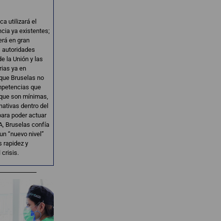
a utilizará el
ncia ya existentes;
erá en gran
s autoridades
e la Unión y las
rias ya en
 que Bruselas no
ompetencias que
, que son mínimas,
nativas dentro del
para poder actuar
A, Bruselas confía
 un “nuevo nivel”
 rapidez y
crisis.