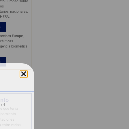
ento Europeo sobre
los
rios, nacionales,
e HERA.
s
accines Europe,
céuticas
agencia biomédica
s
ento
 el
e que tenía
uipamiento
citaciones
 entre varios