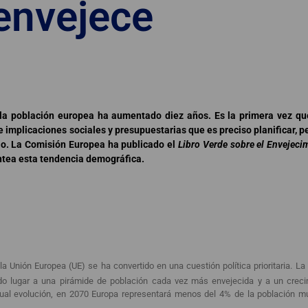
envejece
 la población europea ha aumentado diez años. Es la primera vez q
ne implicaciones sociales y presupuestarias que es preciso planificar, 
jo. La Comisión Europea ha publicado el
Libro Verde sobre el Envejeci
antea esta tendencia demográfica.
 Unión Europea (UE) se ha convertido en una cuestión política prioritaria. L
ado lugar a una pirámide de población cada vez más envejecida y a un creci
tual evolución, en 2070 Europa representará menos del 4% de la población mu