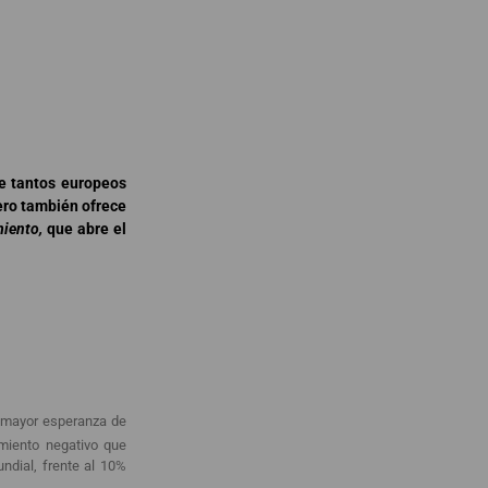
ue tantos europeos
pero también ofrece
miento,
que abre el
a mayor esperanza de
miento negativo que
ndial, frente al 10%