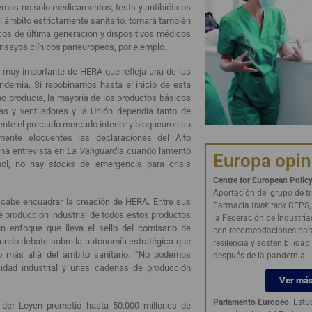
emos no solo medicamentos, tests y antibióticos
l ámbito estrictamente sanitario, tomará también
cos de última generación y dispositivos médicos
nsayos clínicos paneuropeos, por ejemplo.
 muy importante de HERA que refleja una de las
ndemia. Si rebobinamos hasta el inicio de esta
 no producía, la mayoría de los productos básicos
as y ventiladores y la Unión dependía tanto de
te el preciado mercado interior y bloquearon su
ente elocuentes las declaraciones del Alto
una entrevista en
La Vanguardia
cuando lamentó
Europa opi
mol, no hay
stocks
de emergencia para crisis
Centre for European Polic
Aportación del grupo de t
 cabe encuadrar la creación de HERA. Entre sus
Farmacia
think tank
CEPS, 
e producción industrial de todos estos productos
la Federación de Industri
un enfoque que lleva el sello del comisario de
con recomendaciones par
ofundo debate sobre la autonomía estratégica que
resilencia y sostenibilidad
 más allá del ámbito sanitario. “No podemos
después de la pandemia.
idad industrial y unas cadenas de producción
Ver má
Parlamento Europeo
. Estu
 der Leyen prometió hasta 50.000 millones de