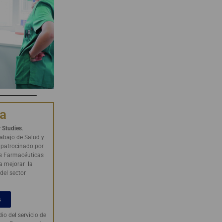
na
y Studies
.
rabajo de Salud y
patrocinado por
as Farmacéuticas
a mejorar la
 del sector
s
dio del servicio de