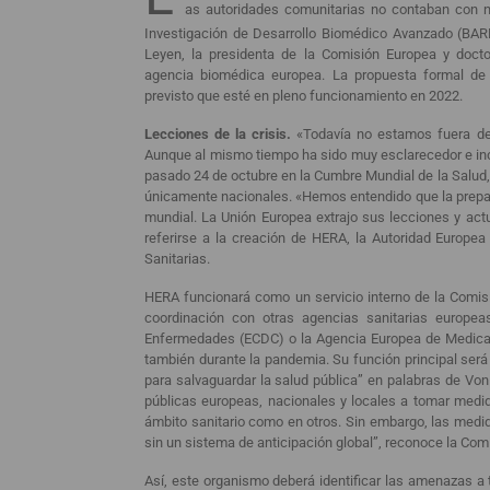
as autoridades comunitarias no contaban con 
Investigación de Desarrollo Biomédico Avanzado (BAR
Leyen, la presidenta de la Comisión Europea y doct
agencia biomédica europea. La propuesta formal de
previsto que esté en pleno funcionamiento en 2022.
Lecciones de la crisis.
«Todavía no estamos fuera de 
Aunque al mismo tiempo ha sido muy esclarecedor e inc
pasado 24 de octubre en la Cumbre Mundial de la Salud,
únicamente nacionales. «Hemos entendido que la prepara
mundial. La Unión Europea extrajo sus lecciones y actu
referirse a la creación de HERA, la Autoridad Europ
Sanitarias.
HERA funcionará como un servicio interno de la Comisió
coordinación con otras agencias sanitarias europe
Enfermedades (ECDC) o la Agencia Europea de Medica
también durante la pandemia. Su función principal será la
para salvaguardar la salud pública” en palabras de Von 
públicas europeas, nacionales y locales a tomar medid
ámbito sanitario como en otros. Sin embargo, las med
sin un sistema de anticipación global”, reconoce la Co
Así, este organismo deberá identificar las amenazas a 