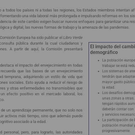
 todos los países ni a todas las regiones, los Estados miembros intentan afr
 fomentando una vida laboral más prolongada e impulsando reformas en los si
cendencia de este cambio exigen buscar nuevos enfoques para garantizar una re
ógica y digital, las nuevas formas de trabajo y la amenaza de las pandemias.
 Comisión Europea ha sido publicar el
Libro Verde
consulta pública durante la cual ciudadanos y
El impacto del camb
nes. A partir de aquí, la Comisión presentará
demográfico
La población europ
destaca el impacto del envejecimiento en todas
trabajar se está red
, recuerda que las bases de un envejecimiento
Los sistemas de ate
d temprana, adquiriendo un estilo de vida que
tendrán que adapta
mayor gasto públic
iones sociales. Esto ayuda a reducir el riesgo de
la edad.
ares y otras enfermedades no transmisibles que
Los desafíos demogr
n efecto positivo en el mercado laboral, los
unas zonas a otras.
co.
tengan rápidos aum
deberán contar con 
 de un aprendizaje permanente, que no solo nos
y servicios necesari
guir activos más tiempo, sino que además puede
La participación de 
cognitivo asociado a la edad.
población mundial y
progresivamente.
personal, pero, para lograrlo, las autoridades