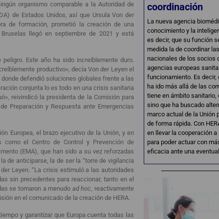
ningún organismo comparable a la Autoridad de
coordinación
DA) de Estados Unidos, así que Ursula Von der
La nueva agencia biomédic
ora de formación, prometió la creación de una
conocimiento y la intelige
 Bruselas llegó en septiembre de 2021 y está
es decir, que su función s
medida la de coordinar la
nacionales de los socios d
peligro. Este año ha sido increíblemente duro.
agencias europeas sanita
reíblemente productivo», decía Von der Leyen el
funcionamiento. Es decir,
 donde defendió soluciones globales frente a las
ha ido más allá de las c
ción conjunta lo es todo en una crisis sanitaria
tiene en ámbito sanitario
ó», reivindicó la presidenta de la Comisión para
sino que ha buscado alter
ea de Preparación y Respuesta ante Emergencias
marco actual de la Unión 
de forma rápida. Con HER
n Europea, el brazo ejecutivo de la Unión, y en
en llevar la cooperación a
as como el Centro de Control y Prevención de
para poder actuar con más
mento (EMA), que han sido a su vez reforzadas
eficacia ante una eventual 
 de anticiparse, la de ser la “torre de vigilancia
der Leyen. “La crisis estimuló a las autoridades
as sin precedentes para reaccionar, tanto en el
idas se tomaron a menudo
ad hoc
, reactivamente
misión en el comunicado de la creación de HERA.
tiempo y garantizar que Europa cuenta todas las