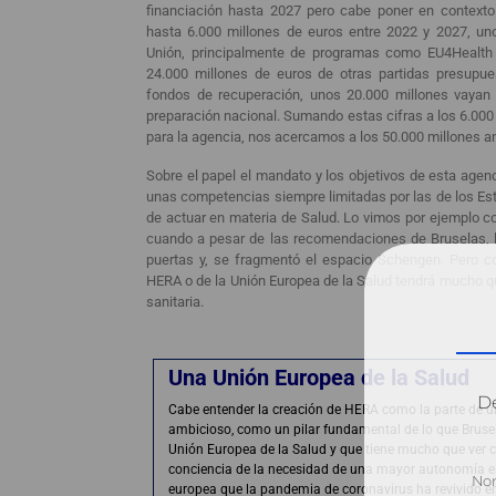
financiación hasta 2027 pero cabe poner en contexto 
hasta 6.000 millones de euros entre 2022 y 2027, un
Unión, principalmente de programas como EU4Health 
24.000 millones de euros de otras partidas presupue
fondos de recuperación, unos 20.000 millones vayan 
preparación nacional. Sumando estas cifras a los 6.000
para la agencia, nos acercamos a los 50.000 millones a
Sobre el papel el mandato y los objetivos de esta agen
unas competencias siempre limitadas por las de los Es
de actuar en materia de Salud. Lo vimos por ejemplo con
cuando a pesar de las recomendaciones de Bruselas, 
puertas y, se fragmentó el espacio Schengen. Pero c
HERA o de la Unión Europea de la Salud tendrá mucho qu
sanitaria.
Una Unión Europea de la Salud
Dé
Cabe entender la creación de HERA como la parte de 
ambicioso, como un pilar fundamental de lo que Bruse
Unión Europea de la Salud y que tiene mucho que ver 
conciencia de la necesidad de una mayor autonomía e
europea que la pandemia de coronavirus ha revivido en