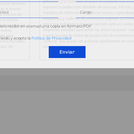
gobiernos y la Comisión se puso en contacto con el se
nstruir teniendo
impulsar la producción, también de vacunas. Por eso, 
 en el ámbito
mandato de HERA será establecer nuevas capacidade
la creación de
adaptables y cadenas de suministro seguras. La Com
o la todavía
prevé que esta nueva agencia también esté en contac
d de ampliar las
ero recibir en el email una copia en formato PDF
empresas privadas para evitar los ahora famosos “cuel
n evento
creará una red de sedes de producción de instrument
llo sería
leído y acepto la
Política de Privacidad
“críticos” que pueda ser activada rápidamente en cas
amente complejo,
idad. Sin
vacunas incluidas.
Enviar