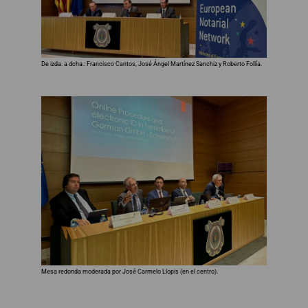
De izda. a dcha.: Francisco Cantos, José Ángel Martínez Sanchiz y Roberto Follía.
Mesa redonda moderada por José Carmelo Llopis (en el centro).