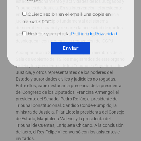
estado, funcionamiento y actividades de los Juzgados y
Tribunales de Justicia. En su intervención, el presidente
Quiero recibir en el email una copia en
en funciones del TS hizo hincapié en la independencia
judicial como principio fundamental del sistema
formato PDF
democrático español y remarcó la necesidad de que los
He leído y acepto la
Política de Privacidad
actores políticos alcancen un acuerdo que permita
desbloquear, con urgencia, la renovación del CGPJ.
Enviar
Acompañaron a Su Majestad el Rey los miembros de la
Sala de Gobierno del TS, los magistrados de este órgano
judicial, los presidentes de los Tribunales Superiores de
Justicia, y otros representantes de los poderes del
Estado y autoridades civiles y judiciales no togadas.
Entre ellos, cabe destacar la presencia de la presidenta
del Congreso de los Diputados, Francina Armengol; el
presidente del Senado, Pedro Rollán; el presidente del
Tribunal Constitucional, Cándido Conde-Pumpido; la
ministra de Justicia, Pilar Llop; la presidenta del Consejo
de Estado, Magdalena Valerio; y la presidenta del
Tribunal de Cuentas, Enriqueta Chicano. A la conclusión
del acto, el Rey Felipe VI conversó con los asistentes e
invitados.