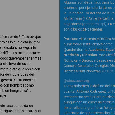
Algunas son de centros para luc
anorexia, por ejemplo, la de los 
la Unidad de Trastornos de la C
Alimentaria (TCA) de Barcelona,
seguidores (
@stoptca_sjd
). Su 
son dibujos de pacientes.
te” en vez de
influencer
que
Para una visión más científica h
ro es lo que dicta la Real
numerosas instituciones como
escubrir, no seguir la
@aedninforma
Academia Españ
s difícil. Lo mismo ocurre
Nutrición y Dietética
. Voz Cientí
. Todos queremos tener más
Nutrición y Dietética basada en E
r ello invertimos en
Consejo General de Colegios Ofic
rimera dieta que nos dicen
Dietistas Nutricionistas
@CGCOD
or de inquietudes del
genera 97 millones de
@sinazucar.org
tos con nombres como
Todos sabemos lo dañino del azú
trición integrativa”…
cuenta, Antonio Rodríguez, un f
iles.
reconoce no ser dietista-nutricio
aunque con un curso de nutrició
nte rusa conocida en
desarrolla una gran idea: fotogra
sigue abierta. Entre sus
alimentos de supermercados al 