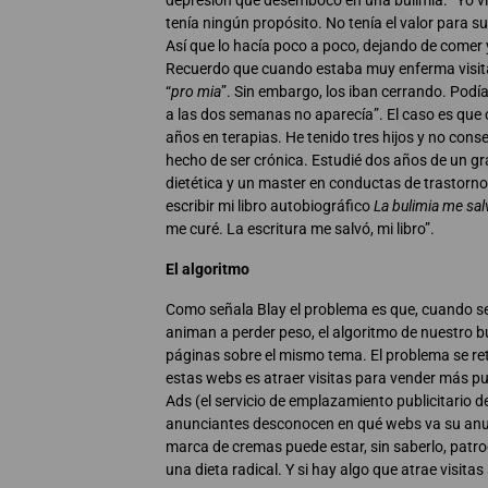
depresión que desembocó en una bulimia. “Yo viv
tenía ningún propósito. No tenía el valor para s
Así que lo hacía poco a poco, dejando de comer
Recuerdo que cuando estaba muy enferma visit
“
pro mia
”. Sin embargo, los iban cerrando. Pod
a las dos semanas no aparecía”. El caso es que
años en terapias. He tenido tres hijos y no con
hecho de ser crónica. Estudié dos años de un gr
dietética y un master en conductas de trastorno 
escribir mi libro autobiográfico
La bulimia me sal
me curé. La escritura me salvó, mi libro”.
El algoritmo
Como señala Blay el problema es que, cuando s
animan a perder peso, el algoritmo de nuestro
páginas sobre el mismo tema. El problema se re
estas webs es atraer visitas para vender más pu
Ads (el servicio de emplazamiento publicitario d
anunciantes desconocen en qué webs va su anun
marca de cremas puede estar, sin saberlo, patro
una dieta radical. Y si hay algo que atrae visita