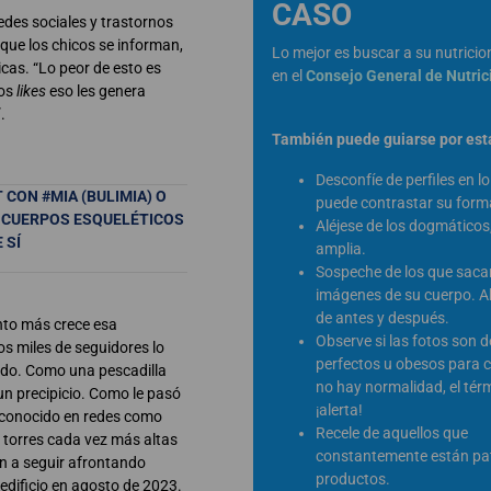
CASO
edes sociales y trastornos
 que los chicos se informan,
Lo mejor es buscar a su nutricion
icas. “Lo peor de esto es
en el
Consejo General de Nutric
hos
likes
eso les genera
.
También puede guiarse por esta
Desconfíe de perfiles en l
CON #MIA (BULIMIA) O
puede contrastar su form
 CUERPOS ESQUELÉTICOS
Aléjese de los dogmáticos,
 SÍ
amplia.
Sospeche de los que sac
imágenes de su cuerpo. 
de antes y después.
anto más crece esa
Observe si las fotos son 
s miles de seguidores lo
perfectos u obesos para 
ado. Como una pescadilla
no hay normalidad, el tér
 un precipicio. Como le pasó
¡alerta!
s conocido en redes como
Recele de aquellos que
 torres cada vez más altas
constantemente están pa
n a seguir afrontando
productos.
edificio en agosto de 2023.