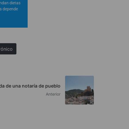
endan dietas
ta depende
rónico
ida de una notaría de pueblo
Anterior
QUIÉNES SOMOS