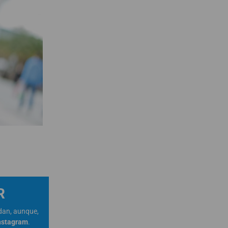
R
dan, aunque,
nstagram
.