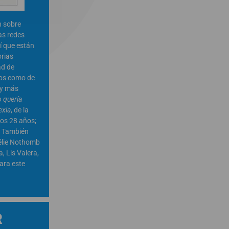
n sobre
as redes
sí que están
rias
ad de
mos como de
 y más
 quería
exia
, de la
los 28 años;
. También
lie Nothomb
, Lis Valera,
ara este
R