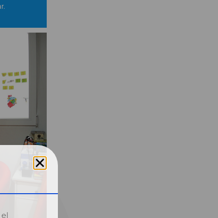
r.
 el