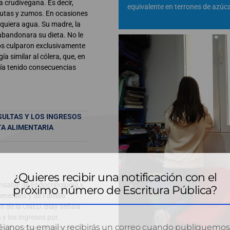
 crudivegana. Es decir,
equivalente en terrones de azúca
frutas y zumos. En ocasiones
iquiera agua. Su madre, la
 abandonara su dieta. No le
ios culparon exclusivamente
a similar al cólera, que, en
ría tenido consecuencias
SULTAS Y LOS INGRESOS
A ALIMENTARIA
¿Quieres recibir una notificación con el
nsable de Endocrinología y
próximo número de Escritura Pública?
enerales y de Familia
n de la UNED. Blay señala
 y los ingresos por
janos tu email y recibirás un correo cuando publiquemos
Pasaban más tiempo con el