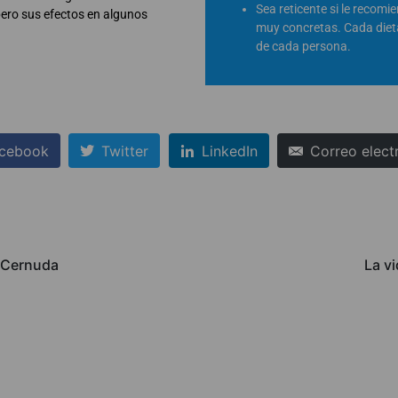
Sea reticente si le recomi
 pero sus efectos en algunos
muy concretas. Cada die
de cada persona.
cebook
Twitter
LinkedIn
Correo elect
r Cernuda
La v