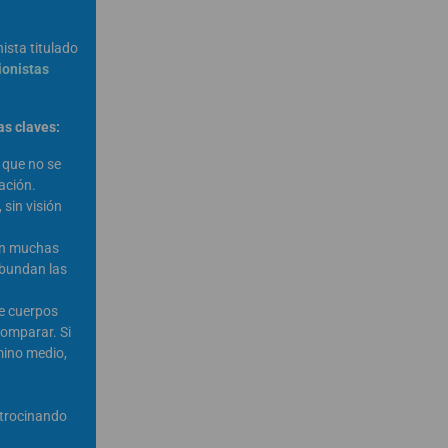
ista titulado
ionistas
s claves:
o que no se
ación.
 sin visión
an muchas
Abundan las
de cuerpos
comparar. Si
mino medio,
trocinando