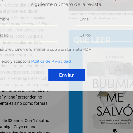
siguiente número de la revista.
 nivel estadístico es algo
el primer estudio en
A mayor uso de redes sociales mayor probabilidad
icción a las redes sociales
Trastorno de la Conducta Alimentaria.
entre los adolescentes
? Está
ublicado en mayo de este
escentes, concluye que a
QUÉ LEER
 de desarrollar un TCA.
ar basada en imágenes, es
ero recibir en el email una copia en formato PDF
rnos alimentarios.
leído y acepto la
Política de Privacidad
da en internet con #mia
con cuerpos esqueléticos
Enviar
gada. A veces aparecen con
 de comer para perder peso y
 vomitar tras un sentimiento
a” y “ana” pretenden no
entales sino como formas
, de 33 años. Con 17 sufrió
r amiga. Cayó en una