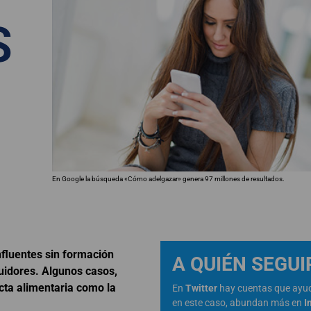
S
En Google la búsqueda «Cómo adelgazar» genera 97 millones de resultados.
nfluentes sin formación
A QUIÉN SEGUI
uidores. Algunos casos,
cta alimentaria como la
En
Twitter
hay cuentas que ayu
en este caso, abundan más en
I