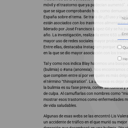
móvil y el trastorno que ya padecían aumentó”. A
que se sigue comprobando hoy, como demuestra 
España sobre el tema. Se trata de ¿
El uso y la ad
están asociados con los trastornos alimentarios 
liderado por José Francisco López-Gil y se ha p
año. La investigación, realizada entre 653 adol
mayor uso de redes sociales mayor probabilidad
Entre ellas, destacaba Instagram porque al est
Qui
en la que se dio mayor asociación con los trasto
He 
Tal y como nos indica Blay hacemos una búsque
(bulimia) o #ana (anorexia). Nos encontramos 
que compiten entre sí por ver quién es más del
el término “thinspiration”. La anorexia es dejar
la bulimia es su fase previa, comer sin control y
de culpa. Al camuflarlas con nombres como “mi
mostrar esos trastornos como enfermedades m
de vida saludables.
Algunas de esas webs se las encontró Lis Valera
un accidente de tráfico en el que murió su mejo