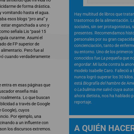
ía sintiendo que mi vida no
uicidarme de forma drástica.
 y vomitando hasta el agua.
Hay multitud de libros que trata
aba esos blogs “
pro ana
” y
trastornos de la alimentación. L
ía estar enganchada a uno y
sociales, sin ser protagonistas, 
 como señala Lis “pasé 15
presentes. Recomendamos histo
seguía curarme. Asumí el
personales por su gran capacid
ado de FP superior de
concienciación, tanto de enfer
alimentario. Pero fue al
su entorno. Uno de los primeros
vó
cuando verdaderamente
conocidos fue
La pequeña que no
engordar: Mi lucha contra la anor
modelo Isabelle Caro. Falleció a 
nunca logró superar los 30 kilos
está
Biografía del hambre
de Amé
e entra en esas páginas que
o
La bulimia me salvó
cuya autora
 buscador enseña más
ahora dietista, nos ha hablado p
troalimenta. Lo que buscan
reportaje.
blicidad a través de Google
e Google), cuyos
cio. Por ejemplo, una
cinando a un influente con
A QUIÉN HACE
s son los discursos extremos.