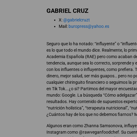
GABRIEL CRUZ
X:
@gabrielcruzt
Mail:
buropress@yahoo.es
Seguro que lo ha notado: “influyente” o “influen
es lo que todo el mundo dice. Realmente, lo prime
Academia Española (RAE) pero como acaban de d
tendencia, aunque sea lo correcto, sorprende y e
con los influentes o influyentes, como prefiera
dinero, mejor salud, ser más guapos… pero no po
cualquier chiringuito financiero o seguimos la p
en Tik Tok… ¿o si? Partimos del mayor encuestad
mundo: Google. La búsqueda “Cómo adelgazar” 
resultados. Hay contenido de supuestos exper
“nutrición holística”, “terapeuta nutricional”, “nu
¿Cuántos hay de los que no debemos fiarnos? M
Algunos eran como Zhanna Samsonova, influye
Instagram como @rawveganfoodchef. Su cuenta 