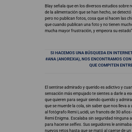
Blay señala que en los diversos estudios sobre r
de la alimentación que se han hecho, se detectó
pero no publican fotos, cosa que sí hacen las ch
que cuando publican una foto y no tienen muc
mucha mayor frustración, y empeora su estado”
SI HACEMOS UNA BÚSQUEDA EN INTERNET 
#ANA (ANOREXIA), NOS ENCONTRAMOS CON
QUE COMPITEN ENTRE
El sentirse admirado y querido es adictivo y cu
sensación más empujado te sientes a darle a eso
que quieren para seguir siendo querido y admir
que se muerde la cola, sin saber que nos lleva a
al fotógrafo Remi Lucidi, un francés de 30 año
Remi Enigma. Escalaba sin seguridad ninguna a
para hacerse
selfies
. Sus seguidores le animaba
nuevos retos hasta que se mató al caerse de un 