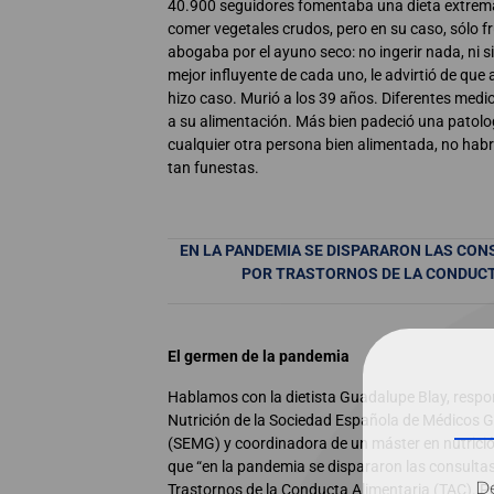
40.900 seguidores fomentaba una dieta extrema
comer vegetales crudos, pero en su caso, sólo 
abogaba por el ayuno seco: no ingerir nada, ni s
mejor influyente de cada uno, le advirtió de que
hizo caso. Murió a los 39 años. Diferentes med
a su alimentación. Más bien padeció una patologí
cualquier otra persona bien alimentada, no hab
tan funestas.
EN LA PANDEMIA SE DISPARARON LAS CON
POR TRASTORNOS DE LA CONDUCT
El germen de la pandemia
Hablamos con la dietista Guadalupe Blay, respo
Nutrición de la Sociedad Española de Médicos G
(SEMG) y coordinadora de un máster en nutrició
que “en la pandemia se dispararon las consultas
Dé
Trastornos de la Conducta Alimentaria (TAC). 