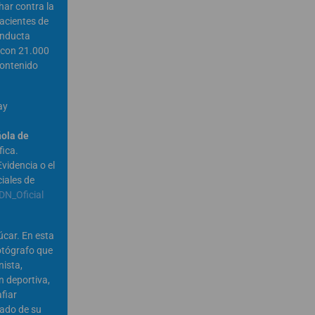
har contra la
pacientes de
onducta
 con 21.000
contenido
ay
ola de
fica.
videncia o el
iales de
N_Oficial
car. En esta
otógrafo que
nista,
n deportiva,
fiar
lado de su