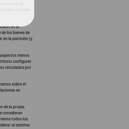
ciones que se
ria pueden modular
usión en la
e de los bienes de
r en la partición (y
os aspectos menos
rritorio configurar
 los vinculados por
senso sobre el
slaciones se
ón de la propia
se consideran
amente todos los
iderar al sistema