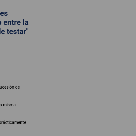
 es
 entre la
de testar"
sucesión de
 la misma
r prácticamente