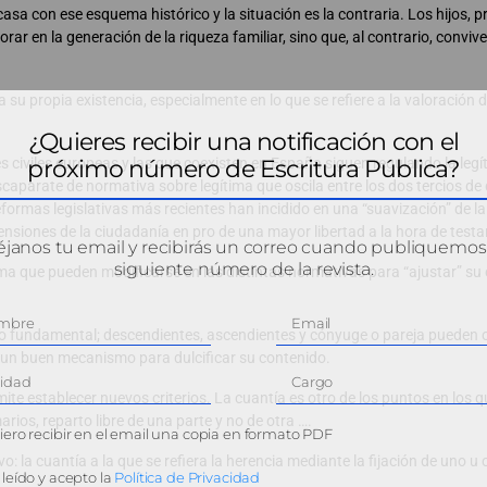
asa con ese esquema histórico y la situación es la contraria. Los hijos, p
orar en la generación de la riqueza familiar, sino que, al contrario, conviv
a su propia existencia, especialmente en lo que se refiere a la valoración 
.
¿Quieres recibir una notificación con el
próximo número de Escritura Pública?
es civiles europeas y las que coexisten en España siguen regulando la legí
caparate de normativa sobre legítima que oscila entre los dos tercios d
eformas legislativas más recientes han incidido en una “suavización” de la
ensiones de la ciudadanía en pro de una mayor libertad a la hora de testar
janos tu email y recibirás un correo cuando publiquemos
siguiente número de la revista.
ma que pueden modificarse en las distintas normativas para “ajustar” su 
ecto fundamental; descendientes, ascendientes y cónyuge o pareja pueden 
 un buen mecanismo para dulcificar su contenido.
mite establecer nuevos criterios. La cuantía es otro de los puntos en los q
arios, reparto libre de una parte y no de otra ….
ero recibir en el email una copia en formato PDF
o: la cuantía a la que se refiera la herencia mediante la fijación de uno u 
leído y acepto la
Política de Privacidad