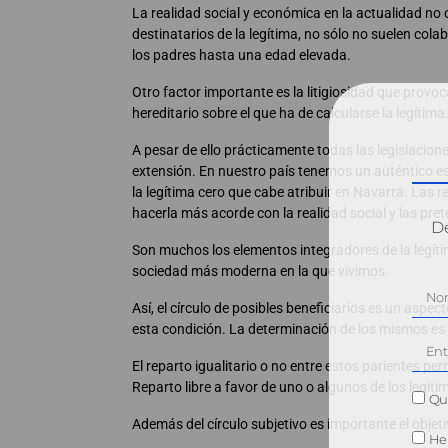
La realidad social y económica en la actualidad no c
destinatarios de la legítima, no sólo no suelen colab
los padres hasta una edad elevada.
Otro factor importante es la litigiosidad que provoc
hereditario sobre el que ha de calcularse la legítima
A pesar de ello prácticamente todas las legislacion
extensión. En nuestro país tenemos un auténtico es
la legítima cero que cabe atribuir en Navarra. Las r
hacerla más acorde con la realidad social y las pret
Dé
Son muchos los elementos integradores de la legíti
sociedad más moderna en la que vivimos.
Así, el círculo de posibles beneficiarios es un asp
esta condición. La determinación de los mismos es
El reparto igualitario o no entre estos parientes per
Reparto libre a favor de uno o algunos de los legitim
Qui
Además del círculo subjetivo es importante el objetiv
He 