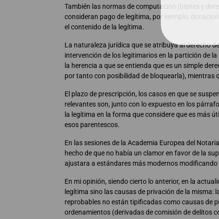
También las normas de computación (bienes y derech
consideran pago de legítima, por ejemplo, donacion
el contenido de la legítima.
La naturaleza jurídica que se atribuya al derecho d
intervención de los legitimarios en la partición de 
la herencia a que se entienda que es un simple derech
por tanto con posibilidad de bloquearla), mientras qu
El plazo de prescripción, los casos en que se suspe
relevantes son, junto con lo expuesto en los párrafo
la legítima en la forma que considere que es más úti
esos parentescos.
En las sesiones de la Academia Europea del Notari
hecho de que no había un clamor en favor de la supr
ajustara a estándares más modernos modificando l
En mi opinión, siendo cierto lo anterior, en la actu
legítima sino las causas de privación de la misma
reprobables no están tipificadas como causas de p
ordenamientos (derivadas de comisión de delitos co