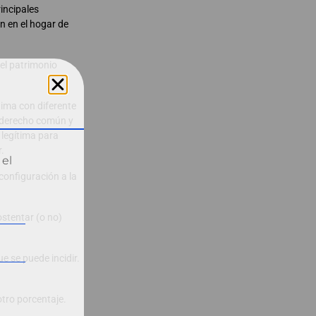
rincipales
en en el hogar de
del patrimonio
tima con diferente
e derecho común y
 legítima para
.
 el
configuración a la
ostentar (o no)
ue se puede incidir.
otro porcentaje.