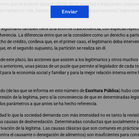
os que se incluyen para el cálculo de su cuantía) e imputación (disposi
es hechas en vida, bienes que se reciben en la propia herencia) legitima
Enviar
e legitimario también tiene una enorme trascendencia, con especial reperc
la herencia. La diferencia entre que se la considere como un derecho a part
o de crédito, conlleva que, en el primer caso, el legitimario deba interveni
e, en el segundo supuesto, la partición se realiza sin él.
nde este plazo, las acciones que asisten a los legitimarios y otros much
s anteriores, unas piezas de un puzle que permite al legislador de cada te
l para la economía social y familiar y para la mejor relación interna entre
ado (de las que se informa en este número de
Escritura Pública
) hubo con
esión de la legítima, pero sí la conveniencia de que en determinadas legi
os parámetros a que antes se ha hecho referencia.
alidad lo que la sociedad demanda con más intensidad no es tanto la revisi
: las causas de desheredación. Determinadas conductas que socialmente 
rivación de la legítima. Las causas clásicas que son comunes en práctic
ntra el causante o denegación de alimentos) son insuficientes para cons