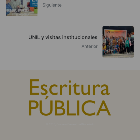
Siguiente
UNIL y visitas institucionales
Anterior
© 2010, Consejo General del Notariado