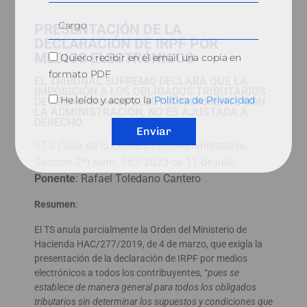
PRESENTACIÓN DE LA
DECLARACIÓN DE IRPF POR
MEDIOS ELECTRÓNICOS
Quiero recibir en el email una copia en
formato PDF
EL TRIBUNAL SUPREMO DECLARA QUE LA
IMPOSICIÓN A LOS OBLIGADOS TRIBUTARIOS
He leído y acepto la
Política de Privacidad
DE RELACIONARSE ELECTRÓNICAMENTE CON
LA ADMINISTRACIÓN, NO ES AJUSTADA A
DERECHO.
Enviar
STS (Sala de lo Contencioso-Administrativo,
Sección 2ª) núm. 953/2023 de 11 de julio
Ponente
: Rafael Toledano Cantero
Resumen
:
El TS anula parcialmente la Orden del Ministerio de
Hacienda HAC/277/2019, de 4 de marzo, que exigía la
presentación de la declaración de IRPF por medios
electrónicos a todos los contribuyentes, “
pues se
establece de manera general para todos los obligados
tributarios sin determinar los supuestos y condiciones que