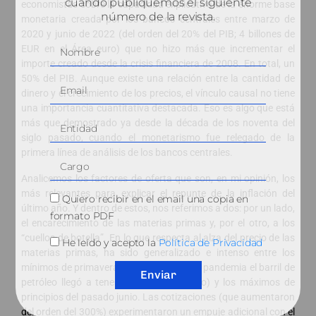
cuando publiquemos el siguiente
economistas sobre la capacidad explicativa de la enorme base
número de la revista.
monetaria creada por los bancos centrales entre marzo de
2020 y junio de 2022 (del orden del 20% del PIB; 4 billones de
EUR en el Área euro) que no hizo más que incrementar el
importe creado desde la crisis financiera de 2008. En total, un
50% del PIB. Aunque existe una relación entre la cantidad de
dinero y el crecimiento de los precios, el vínculo causal no tiene
una importancia cuantitativa destacada. Eso es algo que está
más que demostrado ya desde la década de los noventa del
siglo pasado, cuando el monetarismo fue relegado de la
primera línea de análisis de los bancos centrales.
Analicemos los factores de oferta que son, en mi opinión, los
más relevantes para explicar el repunte de la inflación del
Quiero recibir en el email una copia en
último año. Y dentro de estos, nos referimos a dos: por un lado,
formato PDF
el encarecimiento de las materias primas y, por el otro, a los
“cuellos de botella”. En lo que respecta al alza del precio de las
He leído y acepto la
Política de Privacidad
materias primas, ha sido generalizado e intenso entre los
mínimos de primavera de 2020 (en plena pandemia el barril de
Enviar
petróleo llegó a tener un precio negativo) y los máximos de
principios del pasado junio. Las cotizaciones (que aumentaron
del orden del 300%) experimentaron un empuje adicional con el