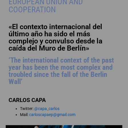
EUROPEAN UNION AND
COOPERATION
«El contexto internacional del
último año ha sido el más
complejo y convulso desde la
caída del Muro de Berlín»
‘The international context of the past
year has been the most complex and
troubled since the fall of the Berlin
Wall’
CARLOS CAPA
Twitter:
@capa_carlos
Mail:
carloscapaep@gmail.com