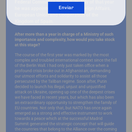
Federal Committee in 2021, in July of that year
Enviar
he was appointed Minister of Foreign Affairs,
European Union and Cooperation of the
Kingdom of Spain.
After more than a year in charge of a Ministry of such
importance and complexity, how would you take stock
at this stage?
The course of the first year was marked by the most
complex and troubled international context since the fall
of the Berlin Wall. I had only just taken office when a
profound crisis broke out in Afghanistan, demanding
our utmost efforts and solidarity to assist all those
persecuted by the Taliban regime. Soon after, Putin
decided to launch his illegal, unjust and unjustified
attack on Ukraine, opening up one of the deepest crises
we have faced in recent years, but which has also been
an extraordinary opportunity to strengthen the family of
EU countries. Not only that, but NATO has once again
emerged as a strong and effective instrument to work
towards a peace which at the successful Madrid
Summit generated the strategic concept that will guide
the countries that belong to the Alliance over the coming