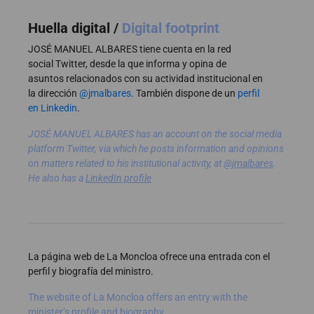
Huella digital /
Digital footprint
JOSÉ MANUEL ALBARES tiene cuenta en la red
social Twitter, desde la que informa y opina de
asuntos relacionados con su actividad institucional en
la dirección
@jmalbares
. También dispone de un
perfil
en Linkedin
.
JOSÉ MANUEL ALBARES has an account on the social media
platform Twitter, via which he posts information and opinions
on matters related to his institutional activity, at
@jmalbares
.
He also has a
LinkedIn profile
La página web de La Moncloa ofrece una entrada con el
perfil y biografía del ministro.
The website of La Moncloa offers an entry with
the
minister’s profile and biography.