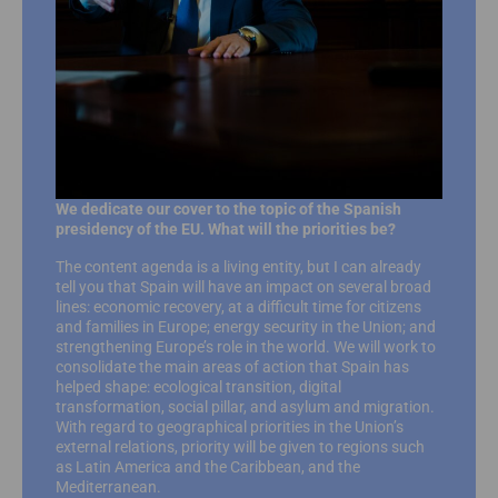
We dedicate our cover to the topic of the Spanish
presidency of the EU. What will the priorities be?
The content agenda is a living entity, but I can already
tell you that Spain will have an impact on several broad
lines: economic recovery, at a difficult time for citizens
and families in Europe; energy security in the Union; and
strengthening Europe’s role in the world. We will work to
consolidate the main areas of action that Spain has
helped shape: ecological transition, digital
transformation, social pillar, and asylum and migration.
With regard to geographical priorities in the Union’s
external relations, priority will be given to regions such
as Latin America and the Caribbean, and the
Mediterranean.