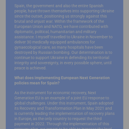
Spain, the government and also the entire Spanish
people, have thrown themselves into supporting Ukraine
since the outset, positioning us strongly against this
brutal and unjust war. Within the framework of the
European Union and NATO, we have contributed with
diplomatic, political, humanitarian and military
assistance. I myself travelled to Ukraine in November to
deliver 30 medically equipped ambulances for
gynaecological care, as many hospitals have been
destroyed by Russian bombing. Our determination is to
continue to support Ukraine in defending its territorial
integrity and sovereignty, in every possible sphere, until
peace is achieved.
What does implementing European Next Generation
policies mean for Spain?
As the instrument for economic recovery, Next
Generation EU is an example of a joint EU response to
global challenges. Under this instrument, Spain adopted
its Recovery and Transformation Plan in May 2021 and
is currently leading the implementation of recovery plans
in Europe, as the only country to request the third
payment in 2022. Through the implementation of this
recovery plan, we expect to be able to increase the level