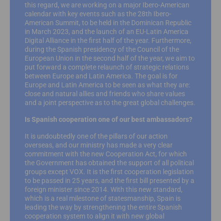
this regard, we are working on a major Ibero-American
calendar with key events such as the 28th Ibero-
American Summit, to be held in the Dominican Republic
in March 2023, and the launch of an EU-Latin America
Digital Alliance in the first half of the year. Furthermore,
during the Spanish presidency of the Council of the
European Union in the second half of the year, we aim to
put forward a complete relaunch of strategic relations
between Europe and Latin America. The goal is for
Europe and Latin America to be seen as what they are:
close and natural allies and friends who share values
and a joint perspective as to the great global challenges.
Is Spanish cooperation one of our best ambassadors?
It is undoubtedly one of the pillars of our action
overseas, and our ministry has made a very clear
commitment with the new Cooperation Act, for which
the Government has obtained the support of all political
groups except VOX. It is the first cooperation legislation
to be passed in 25 years, and the first bill presented by a
foreign minister since 2014. With this new standard,
which is a real milestone of statesmanship, Spain is
leading the way by strengthening the entire Spanish
cooperation system to align it with new global