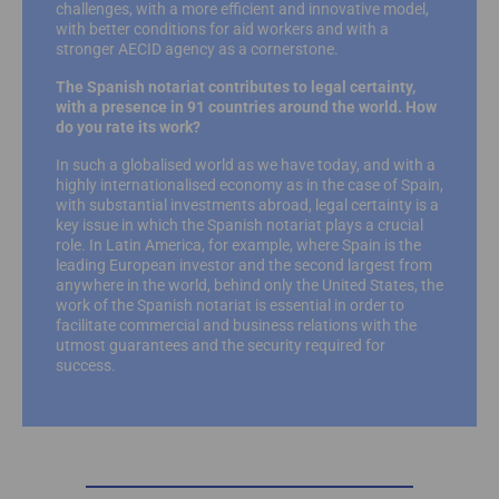
challenges, with a more efficient and innovative model,
with better conditions for aid workers and with a
stronger AECID agency as a cornerstone.
The Spanish notariat contributes to legal certainty,
with a presence in 91 countries around the world. How
do you rate its work?
In such a globalised world as we have today, and with a
highly internationalised economy as in the case of Spain,
with substantial investments abroad, legal certainty is a
key issue in which the Spanish notariat plays a crucial
role. In Latin America, for example, where Spain is the
leading European investor and the second largest from
anywhere in the world, behind only the United States, the
work of the Spanish notariat is essential in order to
facilitate commercial and business relations with the
utmost guarantees and the security required for
success.