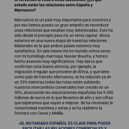
estado están las relaciones entre España y
Marruecos?
Marruecos es un país muy importante para nosotros y
por eso hemos puesto un gran empeño en reconducir
unas relaciones que estaban muy deterioradas. Este ha
sido desde el principio para mí, un tema capital. Ahora
estamos en una nueva etapa de nuestras relaciones
bilaterales en la que ambos países estamos muy
satisfechos. En seis meses me he reunido ochos veces
con mi homólogo marroquí, Nasser Bourita, y hemos
hecho avances muy significativos. Hay datos que
confirman esta buena sintonía, por ejemplo, la
migración irregular que proviene de África, y que tiene
como país de tránsito Marruecos, se ha reducido ya en
un 23% mientras todas las rutas están subiendo;
nuestros intercambios comerciales han crecido en un
30%, alcanzando las exportaciones españolas los 9.000
millones de euros en lo que llevamos de año y son cifras
que esperamos que vayan a mejorar. Se ha retomado la
conectividad marítima y aérea y se ha reabierto la
frontera con Ceuta y Melilla.
«EL NOTARIADO ESPAÑOL ES CLAVE PARA PODER
FACILITAR LAS RELACIONES COMERCIALES Y