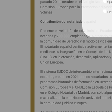
Qui
pasado 20 de octubre en el Colegio Notarial de 
Comisión Europea para la Promoción del Modo
He 
Schinas.
Contribución del notariado español
Presente en veintidós de los veintisiete Estad
notarios y 200.000 empleados, el Notariado es 
la comunidad de Derecho y el modo de vida eu
El notariado español participa activamente, t
mediante su integración en el Consejo de los 
(CNUE), en la creación, desarrollo, aplicación 
Unión Europea.
El sistema EUDOC de intercambio internacion
notarios, creado en 2021 por los notariados es
programas bianuales de formación en Derecho
Comisión Europea y el CNUE; o la Escuela de P
en el Colegio Notarial de Madrid, son sólo algun
materializado la contribución activa del notar
la comunidad jurídica europea.