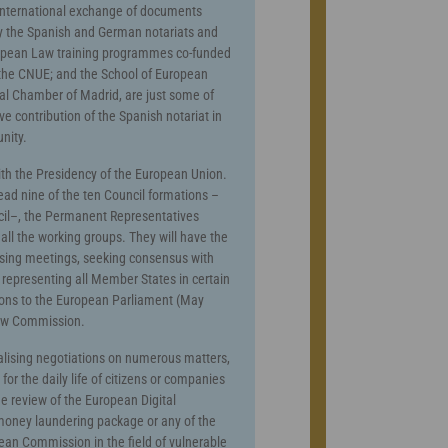
international exchange of documents
y the Spanish and German notariats and
ropean Law training programmes co-funded
he CNUE; and the School of European
ial Chamber of Madrid, are just some of
ive contribution of the Spanish notariat in
nity.
with the Presidency of the European Union.
lead nine of the ten Council formations –
ncil–, the Permanent Representatives
l the working groups. They will have the
ising meetings, seeking consensus with
 representing all Member States in certain
ctions to the European Parliament (May
new Commission.
finalising negotiations on numerous matters,
for the daily life of citizens or companies
he review of the European Digital
i-money laundering package or any of the
ean Commission in the field of vulnerable