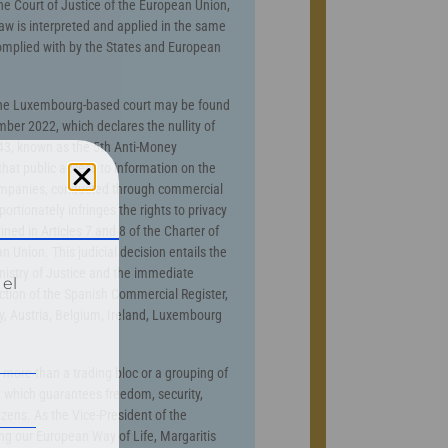
he Court of Justice of the European Union,
law is interpreted and applied in the same
complied with by the States and European
 the Luxembourg-based court may be found
ber 2022, which declares the nullity of
/843, known as the 5th Anti-Money
that public access to information on the
ompanies, conducted through commercial
ortionately infringes the rights to privacy
ned in Articles 7 and 8 of the Charter of
 Union. This judicial decision entails the
nistry of Justice and the immediate
 el
ection of the Spanish Commercial Register,
y, Austria, Belgium, Ireland, Luxembourg
more than a trading bloc or a grouping of
, which guarantees freedom, security,
tizens. As the Vice-President of the
g our European Way of Life, Margaritis