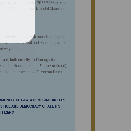
s opening address of the 2022-2023 cycle of
d on 20 October at the Notarial Chamber
y-seven EU States, with more than 20,000
 Notariat is a vital and essential part of
 way of life.
olved, both directly and through its
l of the Notariats of the European Union),
ication and teaching of European Union
OMMUNITY OF LAW WHICH GUARANTEES
USTICE AND DEMOCRACY OF ALL ITS
ITIZENS