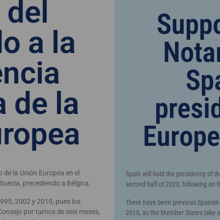
 del
Suppo
o a la
Notar
encia
Sp
 de la
presi
uropea
Europe
 de la Unión Europea en el
Spain will hold the presidency of t
Suecia, precediendo a Bélgica.
second half of 2023, following on 
995, 2002 y 2010, pues los
There have been previous Spanish 
onsejo por turnos de seis meses,
2010, as the Member States take on