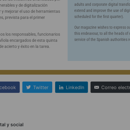
adults and corporate digital transfo
erables y de digitalización
extend and improve the use of digi
r y mejorar el uso de herramientas
scheduled for the first quarter).
s, prevista para el primer
Our magazine wishes to express our
this endeavour, to all the heads of 
dos los responsables, funcionarios
service of the Spanish authorities r
pañola encargados de esta quinta
 acierto y éxito en la tarea.
cebook
Twitter
LinkedIn
Correo elect
al y social