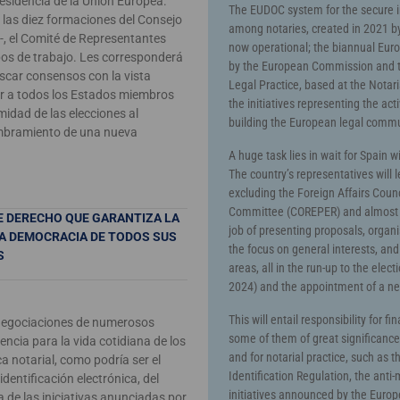
esidencia de la Unión Europea.
The EUDOC system for the secure 
 las diez formaciones del Consejo
among notaries, created in 2021 b
-, el Comité de Representantes
now operational; the biannual Eu
os de trabajo. Les corresponderá
by the European Commission and t
scar consensos con la vista
Legal Practice, based at the Notar
tar a todos los Estados miembros
the initiatives representing the act
midad de las elecciones al
building the European legal commu
mbramiento de una nueva
A huge task lies in wait for Spain 
The country’s representatives will 
excluding the Foreign Affairs Cou
Committee (COREPER) and almost al
E DERECHO QUE GARANTIZA LA
job of presenting proposals, organ
 LA DEMOCRACIA DE TODOS SUS
the focus on general interests, and
S
areas, all in the run-up to the ele
2024) and the appointment of a 
This will entail responsibility for 
s negociaciones de numerosos
some of them of great significance 
encia para la vida cotidiana de los
and for notarial practice, such as t
a notarial, como podría ser el
Identification Regulation, the ant
dentificación electrónica, del
initiatives announced by the Europ
 de las iniciativas anunciadas por