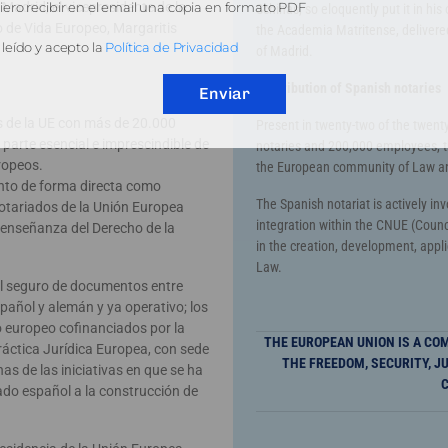
ero recibir en el email una copia en formato PDF
Madrid, el vicepresidente de la
Schinas, so eloquently put it in hi
 de Vida Europeo, Margaritis
the Academia Matritense, delivere
leído y acepto la
Política de Privacidad
of Madrid.
Contribution of Spanish notaries
Enviar
os de la UE con más de 20.000
Present in twenty-two of the twent
parte esencial e imprescindible de
notaries and 200,000 employees, the
ropeos.
the European community of Law and
anto de forma directa como
The Spanish notariat is actively inv
Notariados de la Unión Europea
integration within the CNUE (Counci
y enseñanza del Derecho de la
in the creation, development, appl
Law.
al seguro de documentos entre
pañol y alemán y ya operativo; los
 europeo cofinanciados por la
THE EUROPEAN UNION IS A C
ráctica Jurídica Europea, con sede
THE FREEDOM, SECURITY, J
as de las iniciativas en que se ha
C
iado español a la construcción de