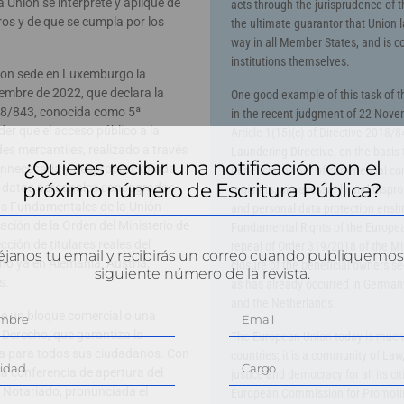
 Unión se interprete y aplique de
acts through the jurisprudence of t
s y de que se cumpla por los
the ultimate guarantor that Union 
way in all Member States, and is 
institutions themselves.
 con sede en Luxemburgo la
iembre de 2022, que declara la
One good example of this task of
2018/843, conocida como 5ª
in the recent judgment of 22 Novem
der que el acceso público a la
Article 1(15)(c) of Directive 2018
des mercantiles, realizado a través
Laundering Directive, on the basis 
¿Quieres recibir una notificación con el
a innecesaria y desproporcionada
beneficial owner of commercial c
próximo número de Escritura Pública?
 de datos personales consagrados
registers, unnecessarily and disprop
chos Fundamentales de la Unión
and personal data protection enshri
gación de la Orden del Ministerio de
Fundamental Rights of the European
cción de titulares reales del
repeal of Order 319/2018 of the Mi
janos tu email y recibirás un correo cuando publiquemos
ho ya en Alemania, Austria,
closure of the beneficial owners s
siguiente número de la revista.
s.
as has already occurred in German
and the Netherlands.
e un bloque comercial o una
Derecho, que garantiza la
The European Union today is much 
acia para todos sus ciudadanos. Con
countries; it is a community of Law
la conferencia de apertura del
justice and democracy for all its ci
 Notariado, pronunciada el
European Commission for Promotin