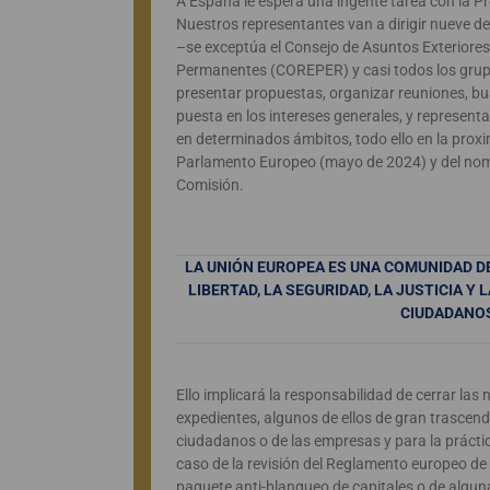
A España le espera una ingente tarea con la Pr
Nuestros representantes van a dirigir nueve de
–se exceptúa el Consejo de Asuntos Exteriores
Permanentes (COREPER) y casi todos los grup
presentar propuestas, organizar reuniones, bu
puesta en los intereses generales, y represen
en determinados ámbitos, todo ello en la proxi
Parlamento Europeo (mayo de 2024) y del no
Comisión.
LA UNIÓN EUROPEA ES UNA COMUNIDAD D
LIBERTAD, LA SEGURIDAD, LA JUSTICIA Y
CIUDADANO
Ello implicará la responsabilidad de cerrar la
expedientes, algunos de ellos de gran trascend
ciudadanos o de las empresas y para la práctic
caso de la revisión del Reglamento europeo de i
paquete anti-blanqueo de capitales o de alguna