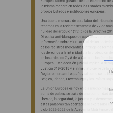
Europea, último garante de que el Derecho de la
la misma manera en todos los Estados miembro
propios Estados e instituciones europeas.
Una buena muestra de esta labor del tribunal
tenemos en la reciente sentencia de 22 de nov
nulidad del artículo 1(15)(c) de la Directiva 
Directiva anti-blanqueo de capitales, por enten
información sobre el titular real de las socieda
de los registros mercantiles, infringe de form
los derechos a la intimidad y a la protección
en los artículos 7 y 8 de la Carta de los Dere
Europea. Esta decisión judicial implica la dero
Justicia 319/2018 y el inmediato cierre de la se
Dé
Registro mercantil español, tal como se ha hec
Bélgica, Irlanda, Luxemburgo y los Países Bajo
La Unión Europea es hoy en día mucho más qu
suma de países; se trata de una comunidad de 
libertad, la seguridad, la justicia y la democr
estas palabras tan acertadas lo expresaba en 
ciclo 2022-2023 de la Academia Matritense del