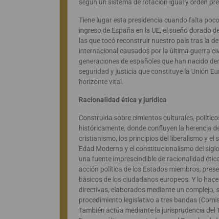
según un sistema de rotación igual y orden p
Tiene lugar esta presidencia cuando falta poc
ingreso de España en la UE, el sueño dorado d
las que tocó reconstruir nuestro país tras la d
internacional causados por la última guerra c
generaciones de españoles que han nacido dent
seguridad y justicia que constituye la Unión E
horizonte vital.
Racionalidad ética y jurídica
Construida sobre cimientos culturales, polític
históricamente, donde confluyen la herencia de
cristianismo, los principios del liberalismo y e
Edad Moderna y el constitucionalismo del sigl
una fuente imprescindible de racionalidad ética 
acción política de los Estados miembros, prese
básicos de los ciudadanos europeos. Y lo hace
directivas, elaborados mediante un complejo, s
procedimiento legislativo a tres bandas (Comi
También actúa mediante la jurisprudencia del T