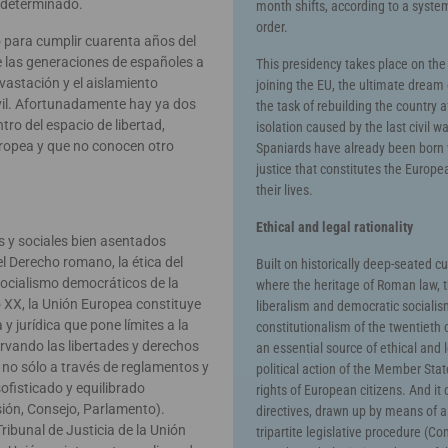
redeterminado.
month shifts, according to a syste
order.
o para cumplir cuarenta años del
e las generaciones de españoles a
This presidency takes place on the 
evastación y el aislamiento
joining the EU, the ultimate dream
ivil. Afortunadamente hay ya dos
the task of rebuilding the country 
ro del espacio de libertad,
isolation caused by the last civil w
uropea y que no conocen otro
Spaniards have already been born w
justice that constitutes the Europe
their lives.
Ethical and legal rationality
os y sociales bien asentados
l Derecho romano, la ética del
Built on historically deep-seated cu
l socialismo democráticos de la
where the heritage of Roman law, the
o XX, la Unión Europea constituye
liberalism and democratic sociali
y jurídica que pone límites a la
constitutionalism of the twentieth
rvando las libertades y derechos
an essential source of ethical and l
 no sólo a través de reglamentos y
political action of the Member Sta
ofisticado y equilibrado
rights of European citizens. And it
sión, Consejo, Parlamento).
directives, drawn up by means of 
ribunal de Justicia de la Unión
tripartite legislative procedure (Co