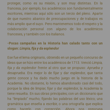
proteger, como es su misión, y son muy distintas. En la
francesa, por ejemplo, los académicos son fundamentalmente
escritores, mientras aquí sólo son un tercio del pleno. Aparte
de que nuestro abanico de preocupaciones y de trabajos es
más amplio que el suyo. Pero mantenemos todo el respeto y la
colaboración personal con alguno de los académicos
franceses, y también con los italianos.
-Pocas campañas en la Historia han calado tanto con un
slogan:
Limpia, fija y da esplendor
Ese fue el lema originario, obtenido en un pequeño concurso de
ideas que se hizo entre los académicos de 1713. Venció
Limpia,
fija y da esplendor
frente al otro que se propuso:
Aprueba y
desaprueba.
Era mejor lo de fijar y dar esplendor, que tanta
gente conoce y ha dado mucho juego en la historia de la
Academia. No obstante, lo hemos abandonado casi del todo,
porque la idea de limpiar, fijar y dar esplendor, la Academia la
tiene resuelta. En sus obras principales; con un diccionario que
ha “limpiado” mucho; fijando las palabras del uso léxico; una
gramática que enseña a escribir, o una ortografía que explica
como hacerlo con corrección. Ahora nos preocupa