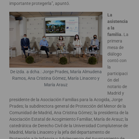
importante protegerla”, apuntó.
La
asistencia
a la
familia.
La
primera
mesa de
diálogo
contó con
la
De izda. a dcha.: Jorge Prades, María Almudena
participaci
Ramos, Ana Cristina Gómez, María Linacero y
ón del
María Arauz
notario de
Madrid y
presidente de la Asociación Familias para la Acogida, Jorge
Prades; la subdirectora general de Protección del Menor de la
Comunidad de Madrid, Ana Cristina Gómez; la presidenta de la
Asociación Estatal de Acogimiento Familiar, María de Arauz; la
catedrática de Derecho Civil de la Universidad Complutense de
Madrid, María Linacero y la jefa del departamento de
Protección a la Infancia y Adolescencia del Ayuntamiento de