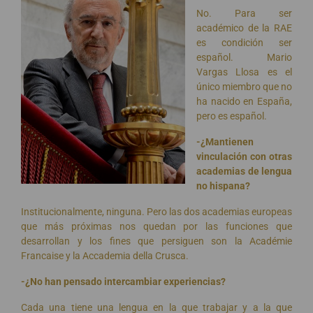
No. Para ser
académico de la RAE
es condición ser
español. Mario
Vargas Llosa es el
único miembro que no
ha nacido en España,
pero es español.
-¿Mantienen
vinculación con otras
academias de lengua
no hispana?
Institucionalmente, ninguna. Pero las dos academias europeas
que más próximas nos quedan por las funciones que
desarrollan y los fines que persiguen son la Académie
Francaise y la Accademia della Crusca.
-¿No han pensado intercambiar experiencias?
Cada una tiene una lengua en la que trabajar y a la que