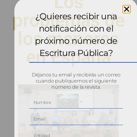
Los
problemas de
¿Quieres recibir una
notificación con el
los menores
próximo número de
en España
Escritura Pública?
Déjanos tu email y recibirás un correo
cuando publiquemos el siguiente
número de la revista.