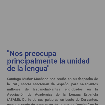
ñ
o
l
a
"Nos preocupa
principalmente la unidad
de la lengua"
Santiago Muñoz Machado nos recibe en su despacho de
la RAE,
sancta sanctorum
del español para seiscientos
millones de hispanohablantes englobados en la
Asociación de Academias de la Lengua Española
(ASALE). Da fe de sus palabras un busto de Cervantes,
causa y razón de gran parte de lo que se “cocina” en la