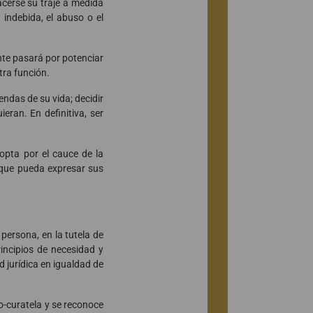
cerse su traje a medida
 indebida, el abuso o el
nte pasará por potenciar
tra función.
endas de su vida; decidir
eran. En definitiva, ser
 opta por el cauce de la
o que pueda expresar sus
 persona, en la tutela de
incipios de necesidad y
 jurídica en igualdad de
o-curatela y se reconoce