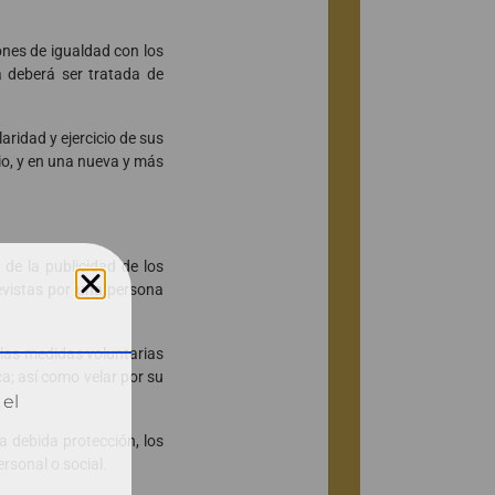
ones de igualdad con los
ia deberá ser tratada de
aridad y ejercicio de sus
io, y en una nueva y más
 de la publicidad de los
evistas por una persona
 las medidas voluntarias
ca; así como velar por su
 el
a debida protección, los
rsonal o social.