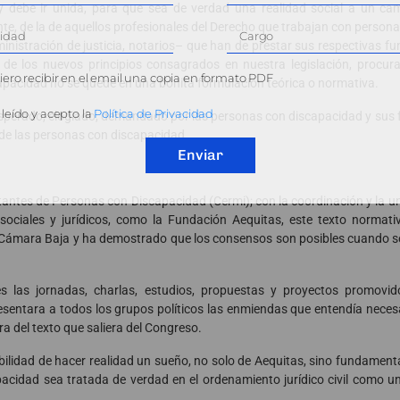
 debe ir unida, para que sea de verdad una realidad social a un ca
te, de la de aquellos profesionales del Derecho que trabajan con persona
Administración de justicia, notarios– que han de prestar sus respectivas f
de los nuevos principios consagrados en nuestra legislación, procura
ero recibir en el email una copia en formato PDF
capacidad no se quede en una bonita formulación teórica o normativa.
leído y acepto la
Política de Privacidad
sperado, elogiado, demandado por las personas con discapacidad y sus fa
 de las personas con discapacidad.
Enviar
tantes de Personas con Discapacidad (Cermi); con la coordinación y la u
 sociales y jurídicos, como la Fundación Aequitas, este texto normati
a Cámara Baja y ha demostrado que los consensos son posibles cuando se
s las jornadas, charlas, estudios, propuestas y proyectos promovi
sentara a todos los grupos políticos las enmiendas que entendía necesari
ra del texto que saliera del Congreso.
bilidad de hacer realidad un sueño, no solo de Aequitas, sino fundamen
pacidad sea tratada de verdad en el ordenamiento jurídico civil como 