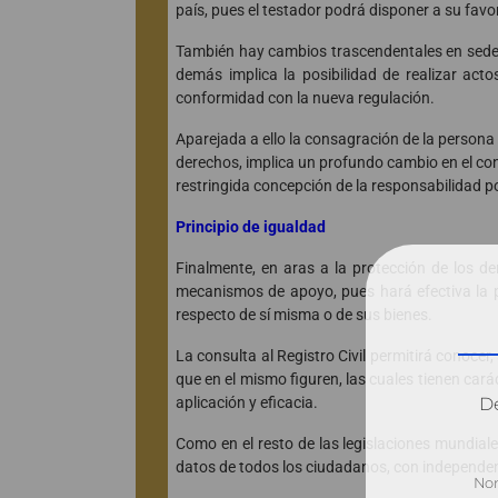
país, pues el testador podrá disponer a su favor
También hay cambios trascendentales en sede d
demás implica la posibilidad de realizar acto
conformidad con la nueva regulación.
Aparejada a ello la consagración de la persona 
derechos, implica un profundo cambio en el con
restringida concepción de la responsabilidad p
Principio de igualdad
Finalmente, en aras a la protección de los der
mecanismos de apoyo, pues hará efectiva la p
respecto de sí misma o de sus bienes.
La consulta al Registro Civil permitirá conoc
que en el mismo figuren, las cuales tienen carác
Dé
aplicación y eficacia.
Como en el resto de las legislaciones mundiale
datos de todos los ciudadanos, con independenci