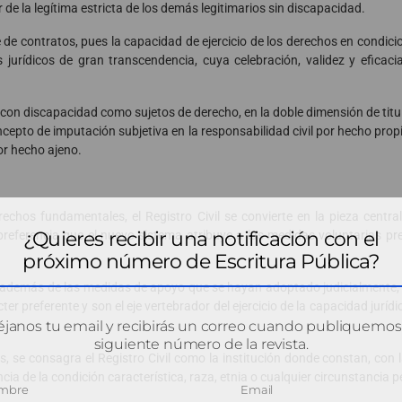
 de la legítima estricta de los demás legitimarios sin discapacidad.
e contratos, pues la capacidad de ejercicio de los derechos en condici
s jurídicos de gran transcendencia, cuya celebración, validez y eficac
con discapacidad como sujetos de derecho, en la doble dimensión de titul
cepto de imputación subjetiva en la responsabilidad civil por hecho prop
or hecho ajeno.
echos fundamentales, el Registro Civil se convierte en la pieza central
¿Quieres recibir una notificación con el
referencia que el nuevo sistema atribuye a las medidas voluntarias pr
próximo número de Escritura Pública?
er, además de las medidas de apoyo que se hayan adoptado judicialmente,
ter preferente y son el eje vertebrador del ejercicio de la capacidad jurídi
janos tu email y recibirás un correo cuando publiquemos
siguiente número de la revista.
s, se consagra el Registro Civil como la institución donde constan, con l
a de la condición característica, raza, etnia o cualquier circunstancia pe