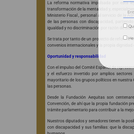
La reforma normativa impulsada por esta ley
transformación de la mentalidad y, especialmen
Ministerio Fiscal , personal al servicio de la 
de las personas con discapacidad, partiendo 
Qui
igualdad y no discriminación por razón de dis
He 
Se trata por tanto de un proyecto de reforma e
convenios internacionales y la propia dignidad
Oportunidad y responsabilidad
Con el impulso del Comité Español de represen
y el esfuerzo invertido por amplios sectores
mayoritario de los grupos políticos en nuestr
las personas.
Desde la Fundación Aequitas son centenare
Convención, de ahí que la propia fundación pre
trámite parlamentario para contribuir a la mejo
Nuestros diputados y senadores tienen la posi
con discapacidad y sus familias: que la disca
humanos.