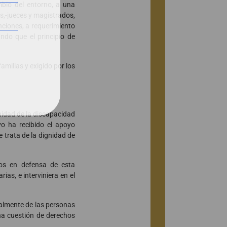
mbio del entorno, a una
s,-jueces y magistrados,
unciones, a requerimiento
ndo que el principio de
milias y exigido por los
nidad de la discapacidad
vo ha recibido el apoyo
 trata de la dignidad de
dos en defensa de esta
as, e interviniera en el
talmente de las personas
una cuestión de derechos