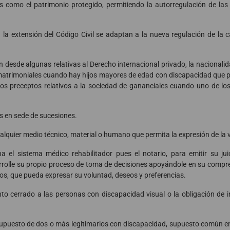
as como el patrimonio protegido, permitiendo la autorregulación de la
a extensión del Código Civil se adaptan a la nueva regulación de la c
desde algunas relativas al Derecho internacional privado, la nacionalida
sis matrimoniales cuando hay hijos mayores de edad con discapacidad que
os preceptos relativos a la sociedad de gananciales cuando uno de lo
s en sede de sucesiones.
alquier medio técnico, material o humano que permita la expresión de la 
 el sistema médico rehabilitador pues el notario, para emitir su jui
rrolle su propio proceso de toma de decisiones apoyándole en su compr
ios, que pueda expresar su voluntad, deseos y preferencias.
to cerrado a las personas con discapacidad visual o la obligación de in
 supuesto de dos o más legitimarios con discapacidad, supuesto común en