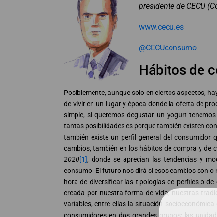
presidente de CECU (C
www.cecu.es
@CECUconsumo
Hábitos de c
Posiblemente, aunque solo en ciertos aspectos, ha
de vivir en un lugar y época donde la oferta de p
simple, si queremos degustar un yogurt tenemos 
tantas posibilidades es porque también existen con
también existe un perfil general del consumidor que nos retrata como sociedad. Es
cambios, también en los hábitos de compra y de c
2020
[1]
, donde se aprecian las tendencias y mo
consumo. El futuro nos dirá si esos cambios son o no coyunturales. Sin lugar a duda hay dos factores muy 
hora de diversificar las tipologías de perfiles o 
creada por nuestra forma de vida, nuestras tradic
variables, entre ellas la situación socioeconómi
consumidores en dos grandes grupos: las unidades