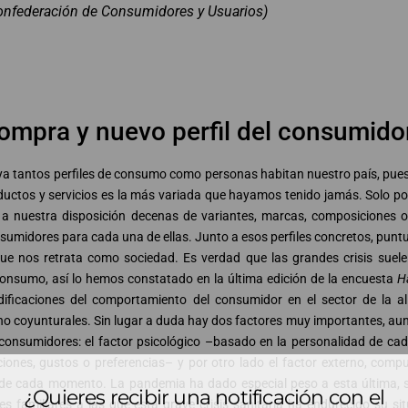
onfederación de Consumidores y Usuarios)
ompra y nuevo perfil del consumido
ya tantos perfiles de consumo como personas habitan nuestro país, pue
roductos y servicios es la más variada que hayamos tenido jamás. Solo p
a nuestra disposición decenas de variantes, marcas, composiciones o
sumidores para cada una de ellas. Junto a esos perfiles concretos, puntua
 verdad que las grandes crisis suelen generar grandes
onsumo, así lo hemos constatado en la última edición de la encuesta
H
dificaciones del comportamiento del consumidor en el sector de la a
importantes, aunque no únicos, a la
de consumidores: el factor psicológico –basado en la personalidad de ca
iones, gustos o preferencias– y por otro lado el factor externo, comp
ca de cada momento. La pandemia ha dado especial peso a esta última,
¿Quieres recibir una notificación con el
 familiares a las que esta grave crisis sanitaria ha endurecido su sit