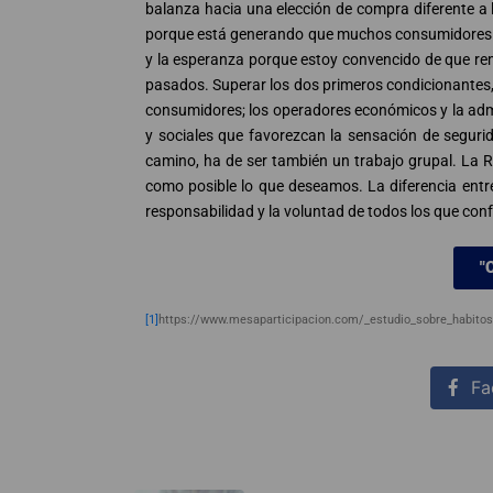
balanza hacia una elección de compra diferente a 
porque está generando que muchos consumidores des
y la esperanza porque estoy convencido de que r
pasados. Superar los dos primeros condicionantes, incertidumbre y miedo, no son retos que deban ser enfrentados en soledad por los propios
consumidores; los operadores económicos y la adm
y sociales que favorezcan la sensación de segurid
camino, ha de ser también un trabajo grupal. La 
como posible lo que deseamos. La diferencia entre
responsabilidad y la voluntad de todos los que con
"
[1]
https://www.mesaparticipacion.com/_estudio_sobre_habit
Fa