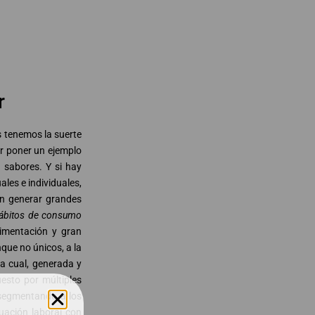
r
s tenemos la suerte
or poner un ejemplo
 sabores. Y si hay
les e individuales,
ábitos de consumo
limentación y gran
da cual, generada y
uesto por múltiples
 segmentando a los
uación laboral con