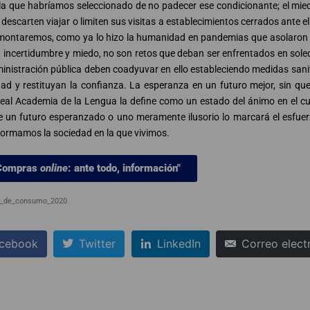
la que habríamos seleccionado de no padecer ese condicionante; el mie
carten viajar o limiten sus visitas a establecimientos cerrados ante e
emontaremos, como ya lo hizo la humanidad en pandemias que asolaron 
inistración pública deben coadyuvar en ello estableciendo medidas sani
ad y restituyan la confianza. La esperanza en un futuro mejor, sin qu
Real Academia de la Lengua la define como un estado del ánimo en el cu
 un futuro esperanzado o uno meramente ilusorio lo marcará el esfuerz
formamos la sociedad en la que vivimos.
Compras
online
: ante todo, información"
os_de_consumo_2020
cebook
Twitter
LinkedIn
Correo elect