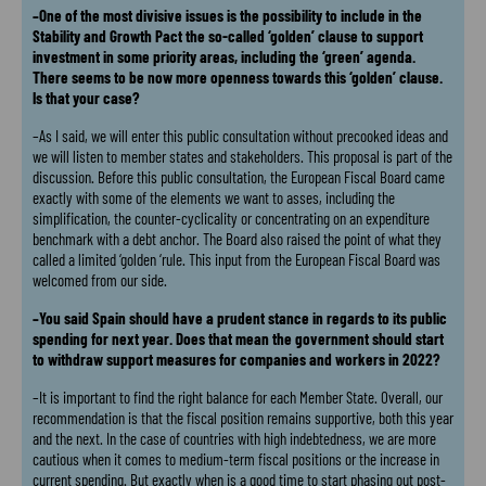
–One of the most divisive issues is the possibility to include in the
Stability and Growth Pact the so-called ‘golden’ clause to support
investment in some priority areas, including the ‘green’ agenda.
There seems to be now more openness towards this ‘golden’ clause.
Is that your case?
–As I said, we will enter this public consultation without precooked ideas and
we will listen to member states and stakeholders. This proposal is part of the
discussion. Before this public consultation, the European Fiscal Board came
exactly with some of the elements we want to asses, including the
simplification, the counter-cyclicality or concentrating on an expenditure
benchmark with a debt anchor. The Board also raised the point of what they
called a limited ‘golden ‘rule. This input from the European Fiscal Board was
welcomed from our side.
–You said Spain should have a prudent stance in regards to its public
spending for next year. Does that mean the government should start
to withdraw support measures for companies and workers in 2022?
–It is important to find the right balance for each Member State. Overall, our
recommendation is that the fiscal position remains supportive, both this year
and the next. In the case of countries with high indebtedness, we are more
cautious when it comes to medium-term fiscal positions or the increase in
current spending. But exactly when is a good time to start phasing out post-