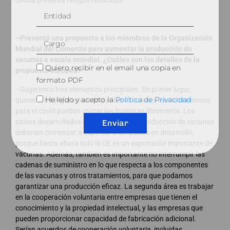
–Presentó una propuesta a los miembros de la Organización
Mundial del Comercio para aumentar la producción de
vacunas a escala mundial. ¿Cuáles son los detalles de la
Quiero recibir en el email una copia en
propuesta europea?
formato PDF
–Sugerimos tres elementos principales. En primer lugar,
He leído y acepto la
Política de Privacidad
queremos asegurarnos de que las vacunas y los tratamientos
para el covid pueden cruzar las fronteras libremente. Los
países desarrollados con capacidad de producción de vacunas
Enviar
deberían comenzar a exportar a los países en desarrollo,
porque hasta ahora solo la UE es un exportador importante de
vacunas. Además, también es importante no interrumpir las
cadenas de suministro en lo que respecta a los componentes
de las vacunas y otros tratamientos, para que podamos
garantizar una producción eficaz. La segunda área es trabajar
en la cooperación voluntaria entre empresas que tienen el
conocimiento y la propiedad intelectual, y las empresas que
pueden proporcionar capacidad de fabricación adicional.
Serían acuerdos de cooperación voluntaria, incluidas