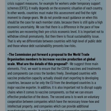
crisis support measures, for example for workers under temporary support
schemes (ERTE), it really depends on the economic situation of each country.
In other words, countries must make this assessment and find the right
moment to change gears. We do not provide exact guidance on when this
should be the case for each member state, because there is still quite a high
economic uncertainty. We see that there is a difference in the pace of how
countries are recovering their pre-crisis economic level. It is important not to
withdraw stimuli prematurely. But then there is fiscal sustainability issue.
That is why we differentiate between countries with high level of public debt
and those whose debt sustainability presents low risks.
–The Commission put forward a proposal to the World Trade
Organisation members to increase vaccine production at global
scale. What are the details of this proposal?
–We suggest three main
elements. First, we want to ensure that the COVID vaccines and treatments
and components can cross the borders freely. Developed countries with
vaccine production capacity actually should start exporting to developing
countries, because so far only the EU from the developed countries is a
major vaccine exporter. In addition, it is also important not to disrupt supply
chains when it comes to vaccine components, so that we can ensure
effective production of the doses. The second area is to work on voluntary
cooperation between companies which have the necessary know-how and
intellectual property, and companies which can provide additional
manufacturing capacity. It would be voluntary cooperation arrangements,