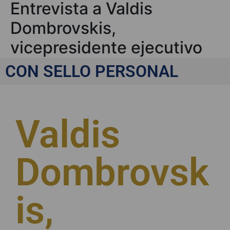
Entrevista a Valdis
Dombrovskis,
vicepresidente ejecutivo
de la Comisión Europea
CON SELLO PERSONAL
Valdis
Dombrovsk
is,