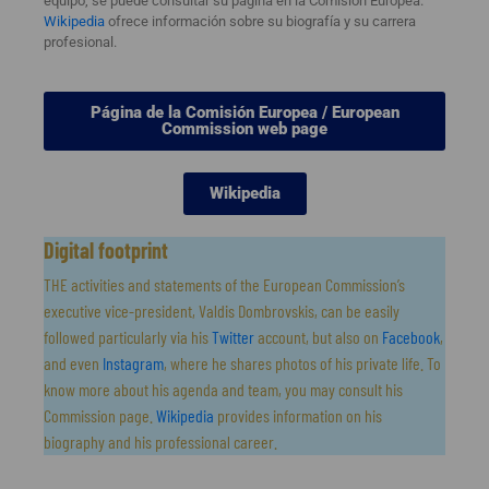
equipo, se puede consultar su página en la Comisión Europea.
Wikipedia
ofrece información sobre su biografía y su carrera
profesional.
Página de la Comisión Europea / European
Commission web page
Wikipedia
Digital footprint
THE activities and statements of the European Commission’s
executive vice-president, Valdis Dombrovskis, can be easily
followed particularly via his
Twitter
account, but also on
Facebook
,
and even
Instagram
, where he shares photos of his private life. To
know more about his agenda and team, you may consult his
Commission page.
Wikipedia
provides information on his
biography and his professional career.