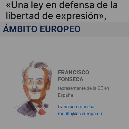
«Una ley en defensa de la
libertad de expresión»,
por Francisco Fonseca
ÁMBITO EUROPEO
FRANCISCO
FONSECA
representante de la CE en
España
francisco.fonseca-
morillo@ec.europa.eu