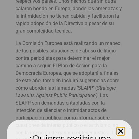
respectivos países. Unos hechos que sin duda
calaron hondo en Europa, donde las amenazas y
la intimidación no tienen cabida, y facilitaron la
rápida adopción de la Directiva a pesar de su
gran complejidad técnica.
La Comisión Europea está realizando un mapeo
de las posibles situaciones de abuso de litigio
contra periodistas para determinar el mejor
camino a seguir. El Plan de Acción para la
Democracia Europea, que se adoptará a finales
de este año, también incluirá sugerencias sobre
cómo abordar las llamadas ‘SLAPP’ (
Strategic
Lawsuits Against Public Participation).
Las
SLAPP son demandas entabladas con la
intención de silenciar o intimidar actos de
participación pública, como informar sobre
cuestiones de interés público o el activismo, no
con la intención de ganar u obtener justicia. Las
¿Quieres recibir una