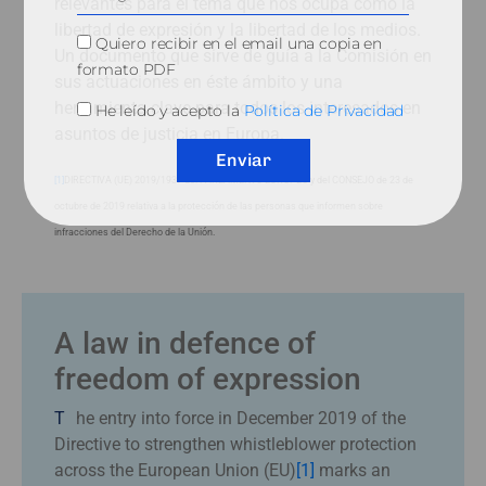
relevantes para el tema que nos ocupa como la
libertad de expresión y la libertad de los medios.
Quiero recibir en el email una copia en
Un documento que sirve de guía a la Comisión en
formato PDF
sus actuaciones en éste ámbito y una
herramienta clave para todos los interesados en
He leído y acepto la
Política de Privacidad
asuntos de justicia en Europa.
Enviar
[1]
DIRECTIVA (UE) 2019/1937 del PARLAMENTO EUROPEO y del CONSEJO de 23 de
octubre de 2019 relativa a la protección de las personas que informen sobre
infracciones del Derecho de la Unión.
A law in defence of
freedom of expression
T
he entry into force in December 2019 of the
Directive to strengthen whistleblower protection
across the European Union (EU)
[1]
marks an