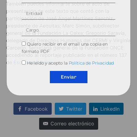
También puedes informarte sobre el acto de
presentación de este texto que contó con la
participación de José Ángel Martínez Sanchiz,
presidente de Aequitas; Marc Simón, subdirector
general de la Fundación La Caixa; Gregorio Saravia,
delegado de Derechos Humanos del CERMI y Virginia
Quiero recibir en el email una copia en
Carcedo, secretaria general de la Fundación ONCE
formato PDF
accediendo al reportaje publicado en el número 137
de
Escritura Pública
.
He leído y acepto la
Política de Privacidad
Enviar
Facebook
Twitter
LinkedIn
Correo electrónico