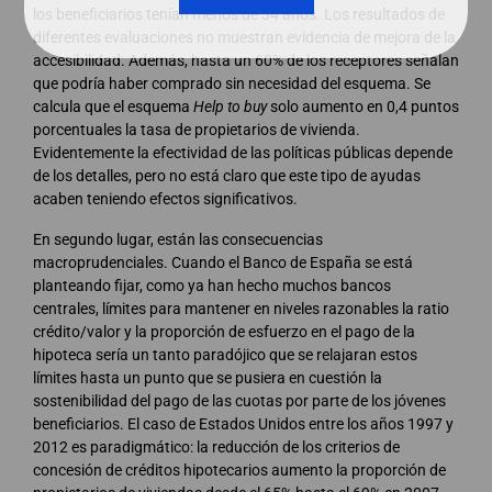
los beneficiarios tenían menos de 34 años. Los resultados de
diferentes evaluaciones no muestran evidencia de mejora de la
accesibilidad. Además, hasta un 60% de los receptores señalan
que podría haber comprado sin necesidad del esquema. Se
calcula que el esquema
Help to buy
solo aumento en 0,4 puntos
porcentuales la tasa de propietarios de vivienda.
Evidentemente la efectividad de las políticas públicas depende
de los detalles, pero no está claro que este tipo de ayudas
acaben teniendo efectos significativos.
En segundo lugar, están las consecuencias
macroprudenciales. Cuando el Banco de España se está
planteando fijar, como ya han hecho muchos bancos
centrales, límites para mantener en niveles razonables la ratio
crédito/valor y la proporción de esfuerzo en el pago de la
hipoteca sería un tanto paradójico que se relajaran estos
límites hasta un punto que se pusiera en cuestión la
sostenibilidad del pago de las cuotas por parte de los jóvenes
beneficiarios. El caso de Estados Unidos entre los años 1997 y
2012 es paradigmático: la reducción de los criterios de
concesión de créditos hipotecarios aumento la proporción de