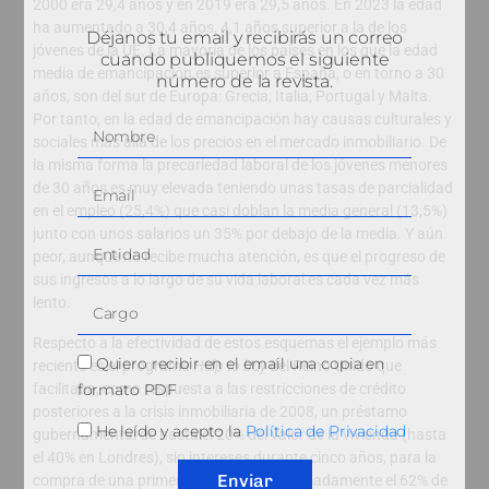
2000 era 29,4 años y en 2019 era 29,5 años. En 2023 la edad
ha aumentado a 30,4 años, 4,1 años superior a la de los
Déjanos tu email y recibirás un correo
jóvenes de la UE. La mayoría de los países en los que la edad
cuando publiquemos el siguiente
media de emancipación es superior a España, o en torno a 30
número de la revista.
años, son del sur de Europa: Grecia, Italia, Portugal y Malta.
Por tanto, en la edad de emancipación hay causas culturales y
sociales más allá de los precios en el mercado inmobiliario. De
la misma forma la precariedad laboral de los jóvenes menores
de 30 años es muy elevada teniendo unas tasas de parcialidad
en el empleo (25,4%) que casi doblan la media general (13,5%)
junto con unos salarios un 35% por debajo de la media. Y aún
peor, aunque no recibe mucha atención, es que el progreso de
sus ingresos a lo largo de su vida laboral es cada vez más
lento.
Respecto a la efectividad de estos esquemas el ejemplo más
Quiero recibir en el email una copia en
reciente es el programa
Help to buy
del Reino Unido que
formato PDF
facilitaba, como respuesta a las restricciones de crédito
posteriores a la crisis inmobiliaria de 2008, un préstamo
He leído y acepto la
Política de Privacidad
gubernamental de hasta el 20% del valor de la vivienda (hasta
el 40% en Londres), sin intereses durante cinco años, para la
Enviar
compra de una primera vivienda. Aproximadamente el 62% de