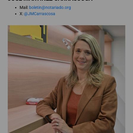
Mail:
boletin@notariado.org
X:
@JMCarrascosa