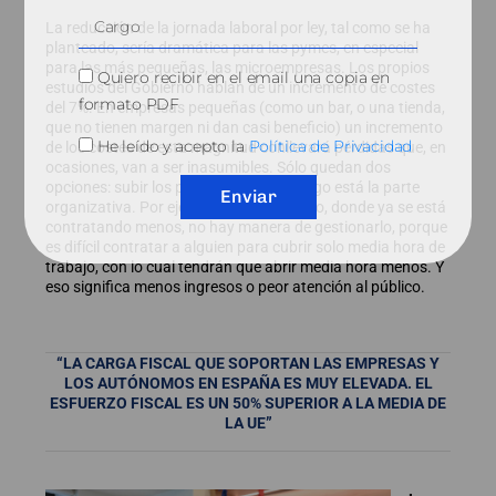
La reducción de la jornada laboral por ley, tal como se ha
planteado, sería dramática para las pymes, en especial
para las más pequeñas, las microempresas. Los propios
Quiero recibir en el email una copia en
estudios del Gobierno hablan de un incremento de costes
formato PDF
del 7%. En empresas pequeñas (como un bar, o una tienda,
que no tienen margen ni dan casi beneficio) un incremento
He leído y acepto la
Política de Privacidad
de los costes de esta magnitud conllevará pérdidas que, en
ocasiones, van a ser inasumibles. Sólo quedan dos
opciones: subir los precios o cerrar. Luego está la parte
Enviar
organizativa. Por ejemplo, en el comercio, donde ya se está
contratando menos, no hay manera de gestionarlo, porque
es difícil contratar a alguien para cubrir solo media hora de
trabajo, con lo cual tendrán que abrir media hora menos. Y
eso significa menos ingresos o peor atención al público.
“LA CARGA FISCAL QUE SOPORTAN LAS EMPRESAS Y
LOS AUTÓNOMOS EN ESPAÑA ES MUY ELEVADA. EL
ESFUERZO FISCAL ES UN 50% SUPERIOR A LA MEDIA DE
LA UE”