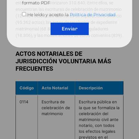
formato PDF
este periodo se autorizaron 310.840. Entre ellos, se
encuentran las escrituras de celebración de matrimonio
He leído y acepto la
Política de Privacidad
(127.464 actos); las escrituras de separación o divorcio
(95.362 actos); las actas de resolución de expediente
Enviar
matrimonial (68.869); los convenios reguladores
(18.306), y las modificaciones de estos convenios (839).
ACTOS NOTARIALES DE
JURISDICCIÓN VOLUNTARIA MÁS
FRECUENTES
Código
Acto Notarial
Descripción
0114
Escritura de
Escritura pública en
celebración de
la que se formaliza la
matrimonio
celebración del
matrimonio civil ante
notario, con todos
los efectos legales
previstos en el