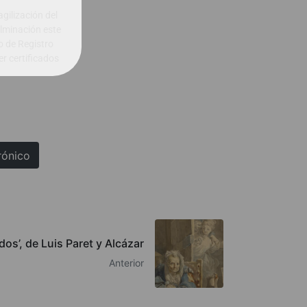
gilización del
ulminación este
o de Registro
er certificados
rónico
dos’, de Luis Paret y Alcázar
Anterior