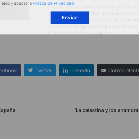
leído y acepto la
Política de Privacidad
Un paso más en el proceso de modernización y a
Servicio Público de Justicia, que se suma a la c
Enviar
mes de julio de la implantación del nuevo model
Civil, totalmente digitalizado, que permite obten
de forma telemática y sin esperas.
cebook
Twitter
LinkedIn
Correo elect
España
‘La celestina y los enamora