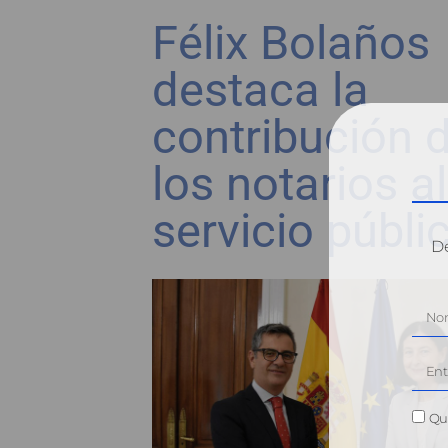
Félix Bolaños
destaca la
contribución 
los notarios al
servicio públi
Dé
Qui