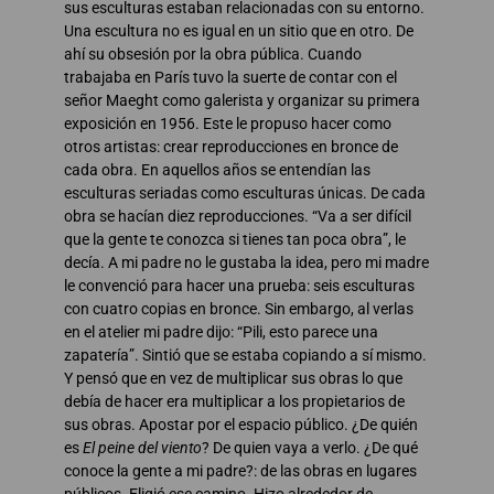
sus esculturas estaban relacionadas con su entorno.
Una escultura no es igual en un sitio que en otro. De
ahí su obsesión por la obra pública. Cuando
trabajaba en París tuvo la suerte de contar con el
señor Maeght como galerista y organizar su primera
exposición en 1956. Este le propuso hacer como
otros artistas: crear reproducciones en bronce de
cada obra. En aquellos años se entendían las
esculturas seriadas como esculturas únicas. De cada
obra se hacían diez reproducciones. “Va a ser difícil
que la gente te conozca si tienes tan poca obra”, le
decía. A mi padre no le gustaba la idea, pero mi madre
le convenció para hacer una prueba: seis esculturas
con cuatro copias en bronce. Sin embargo, al verlas
en el atelier mi padre dijo: “Pili, esto parece una
zapatería”. Sintió que se estaba copiando a sí mismo.
Y pensó que en vez de multiplicar sus obras lo que
debía de hacer era multiplicar a los propietarios de
sus obras. Apostar por el espacio público. ¿De quién
es
El peine del viento
? De quien vaya a verlo. ¿De qué
conoce la gente a mi padre?: de las obras en lugares
públicos. Eligió ese camino. Hizo alrededor de