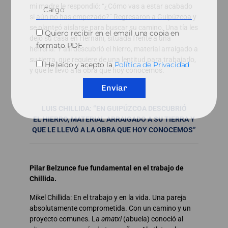
mi madre le respondió: “¿Cómo vas a estar acabado
si aún no has empezado?” Regresaron a Guipúzcoa y
se planteó aislarse para buscar su camino. Una tía les
Quiero recibir en el email una copia en
dejó su casa en Hernani, situada frente a una
formato PDF
herrería. Y allí descubrió el hierro, material arraigado a
su tierra, que requiere de una lentitud para trabajarlo,
He leído y acepto la
Política de Privacidad
y que le llevó a la obra que hoy conocemos.
Enviar
LUIS CHILLIDA: “EN GUIPÚZCOA DESCUBRIÓ
EL HIERRO, MATERIAL ARRAIGADO A SU TIERRA
Y
QUE LE LLEVÓ A LA OBRA QUE HOY CONOCEMOS”
Pilar Belzunce fue fundamental en el trabajo de
Chillida.
Mikel Chillida: En el trabajo y en la vida. Una pareja
absolutamente comprometida. Con un camino y un
proyecto comunes. La
amatxi
(abuela) conoció al