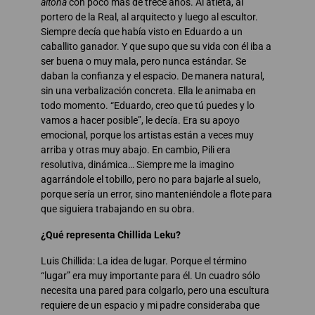
aitona
con poco más de trece años. Al atleta, al
portero de la Real, al arquitecto y luego al escultor.
Siempre decía que había visto en Eduardo a un
caballito ganador. Y que supo que su vida con él iba a
ser buena o muy mala, pero nunca estándar. Se
daban la confianza y el espacio. De manera natural,
sin una verbalización concreta. Ella le animaba en
todo momento. “Eduardo, creo que tú puedes y lo
vamos a hacer posible”, le decía. Era su apoyo
emocional, porque los artistas están a veces muy
arriba y otras muy abajo. En cambio, Pili era
resolutiva, dinámica… Siempre me la imagino
agarrándole el tobillo, pero no para bajarle al suelo,
porque sería un error, sino manteniéndole a flote para
que siguiera trabajando en su obra.
¿Qué representa Chillida Leku?
Luis Chillida: La idea de lugar. Porque el término
“lugar” era muy importante para él. Un cuadro sólo
necesita una pared para colgarlo, pero una escultura
requiere de un espacio y mi padre consideraba que