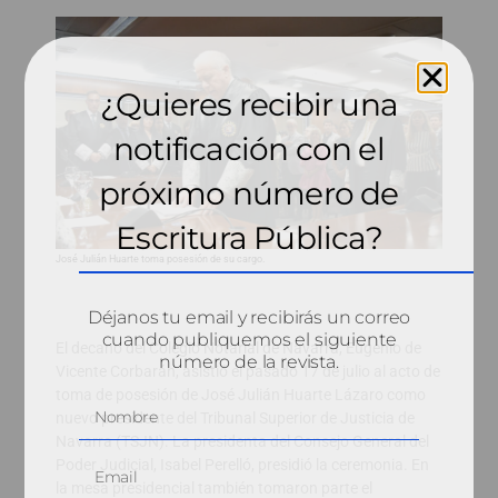
¿Quieres recibir una
notificación con el
próximo número de
Escritura Pública?
José Julián Huarte toma posesión de su cargo.
Déjanos tu email y recibirás un correo
cuando publiquemos el siguiente
El decano del Colegio Notarial de Navarra, Eugenio de
número de la revista.
Vicente Corbarán, asistió el pasado 17 de julio al acto de
toma de posesión de José Julián Huarte Lázaro como
nuevo presidente del Tribunal Superior de Justicia de
Navarra (TSJN). La presidenta del Consejo General del
Poder Judicial, Isabel Perelló, presidió la ceremonia. En
la mesa presidencial también tomaron parte el