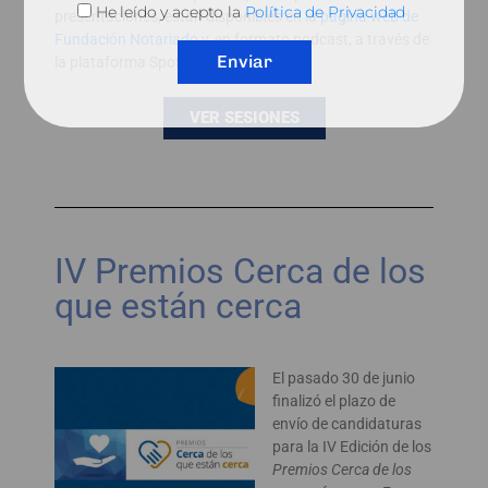
He leído y acepto la
Política de Privacidad
presentaciones, están disponibles en la
página web de
Fundación Notariado
y, en formato podcast, a través de
Enviar
la plataforma Spotify.
VER SESIONES
IV Premios Cerca de los
que están cerca
El pasado 30 de junio
finalizó el plazo de
envío de candidaturas
para la IV Edición de los
Premios Cerca de los