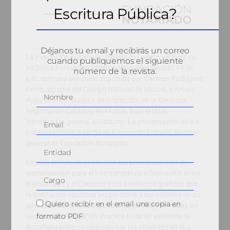
Escritura Pública?
Déjanos tu email y recibirás un correo
La Fundación Notariado clausuró el primer ciclo de su
cuando publiquemos el siguiente
iniciativa
Formación Práctica Notarial
el pasado 14 de
número de la revista.
julio, con una ponencia impartida por Carmen Rodríguez
Pérez, decana del Colegio Notarial de Murcia, y Arturo
Ayen, técnico superior de inspección en la Gerencia
Regional del Catastro de Murcia, bajo el título
Introducción general al Catastro
. La presentación de los
ponentes corrió a cargo de Raimundo Fortuñy, director
general de Fundación Notariado.
En esta sesión, se analizaron las principales vías de
comunicación para el intercambio de información entre
el Notariado y el Catastro y los productos gráficos que
la institución catastral proporciona a los notarios en su
Quiero recibir en el email una copia en
actividad diaria. Las grabaciones en vídeo de todas las
formato PDF
sesiones de
Formación Práctica Notarial
, así como la
documentación compartida por los ponentes en sus