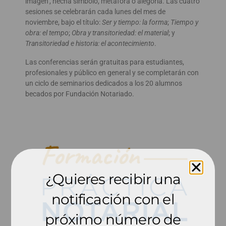
imagen’, hecha símbolo, metáfora o alegoría. Las cuatro
sesiones se celebrarán cada lunes del mes de
noviembre, bajo el título:
Ser y tiempo: la forma
;
Tiempo y
obra: el tempo
;
Obra y transitoriedad: el material
; y
Transitoriedad e historia: el acontecimiento
.
Las conferencias serán gratuitas para estudiantes,
profesionales y público en general y se completarán con
un ciclo de seminarios dedicados a los 20 alumnos
becados por Fundación Notariado.
¿Quieres recibir una
notificación con el
próximo número de