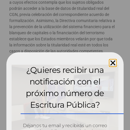
a cuyos efectos contempla que los sujetos obligados
podrán acceder a la base de datos de titularidad real del
CGN, previa celebración del correspondiente acuerdo de
formalización. Asimismo, la Directiva comunitaria relativa a
la prevención de la utilización del sistema financiero para el
blanqueo de capitales o la financiación del terrorismo
establece que los Estados miembros velarán por que toda
la información sobre la titularidad real esté en todos los
casos a disposición de las autoridades competentes.
¿Quieres recibir una
notificación con el
próximo número de
Escritura Pública?
Déjanos tu email y recibirás un correo