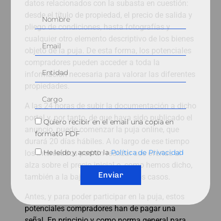
datos relacionados con la subasta en cuestión:
desde el título de propiedad, el precio de salida y
pliego de condiciones, hasta fotografías y
cualquier otro elemento descriptivo de los bienes
objeto de la puja. De esta forma, los potenciales
compradores pueden acceder a toda la
información necesaria para valorar las diferentes
propiedades.
A las 24 horas de subir la documentación a dicho
portal y, por tanto, de que haya sido publicado el
Quiero recibir en el email una copia en
anuncio, puede comenzar la puja online, que
formato PDF
durará 20 días hábiles. A lo largo de ese tiempo
He leído y acepto la
Política de Privacidad
los interesados podrán realizar sus ofertas al
alza sobre el precio inicial o, como hemos dicho,
Enviar
también a la baja en determinados casos.
Antes, y para poder participar en la puja, estos
potenciales compradores han de pagar una
señal. En principio y como norma general para