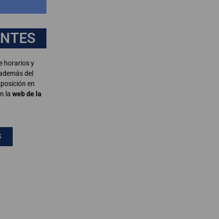
ENTES
e horarios y
 además del
xposición en
n la
web de la
S