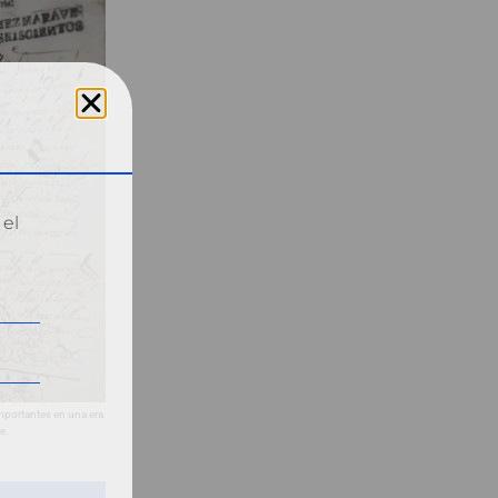
 el
mportantes en una era
e.