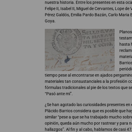
nuestra historia. Entre los presentes en esta o
Felipe II, Isabel II, Miguel de Cervantes, Lope de
Pérez Galdós, Emilia Pardo Bazán, Carlo Maria Br
Goya.
Planos 
testam
hasta 
reclam
materi
Barrio
periód
tiempo pese al encontrarse en ajados pergamino
materiales tan consustanciales a la profesión 
fórmulas tradicionales al pie de los textos que 
“Pasó ante mí”.
¿Se han agotado las curiosidades presentes en
Plácido Barrios considera que es posible que h
similar “pese a que se ha trabajado mucho sobr
opinión, queda aún mucho por rastrear y para 
hallazgos”. Al fin y al cabo, hablamos de casi 