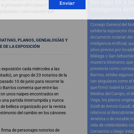
Del siglo XII a la
Enviar
 la procesión del Corpus Christi
Inteligencia Artif
s golpeaban, cabe suponer que
También en Madrid, en l
Consejo General del Not
exhibe la exposición tit
documento notarial: del s
RATIVAS, PLANOS, GENEALOGÍAS Y
Inteligencia Artificial
, qu
 DE LA EXPOSICIÓN
años previos por local
Málaga o San Sebastián
muestra itinerante, que
presencia como comisar
a exposición cada miércoles a las
Barrios, exhibe alguno
itado), un grupo de 23 notarios de la
tan singulares como el
pasado 10 de junio para recorrer la
que firmó Isabel la Cató
do Barrios comenta que entre las
Medina del Campo, el d
eron unos naipes encontrados en
Vega, los planos origina
en una partida interrumpida y nunca
Güell de Antoni Gaudí,
de belleza organizado por la revista
relativos al descubrimi
estimonio del cambio en los cánones
América o de notable re
vida de celebridades c
a firma de personajes notorios de
Cervantes o Diego Velá