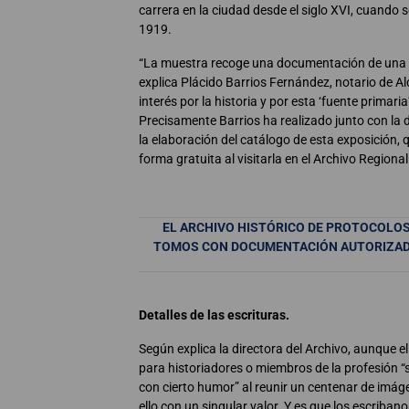
carrera en la ciudad desde el siglo XVI, cuando se
1919.
“La muestra recoge una documentación de una
explica Plácido Barrios Fernández, notario de A
interés por la historia y por esta ‘fuente primar
Precisamente Barrios ha realizado junto con la d
la elaboración del catálogo de esta exposición,
forma gratuita al visitarla en el Archivo Regional
EL ARCHIVO HISTÓRICO DE PROTOCOLOS 
TOMOS CON DOCUMENTACIÓN AUTORIZAD
Detalles de las escrituras.
Según explica la directora del Archivo, aunque e
para historiadores o miembros de la profesión “
con cierto humor” al reunir un centenar de imág
ello con un singular valor. Y es que los escribanos