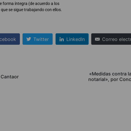
e forma íntegra (de acuerdo a los
que se sigue trabajando con ellos.
cebook
Twitter
LinkedIn
Correo elect
«Medidas contra l
, Cantaor
notarial», por Conc