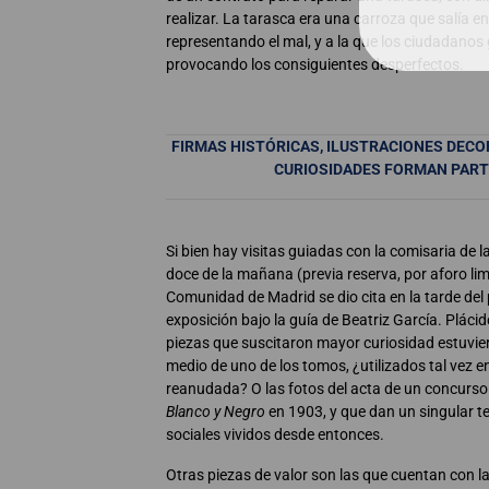
realizar. La tarasca era una carroza que salía en
representando el mal, y a la que los ciudadano
provocando los consiguientes desperfectos.
FIRMAS HISTÓRICAS, ILUSTRACIONES DECO
CURIOSIDADES FORMAN PARTE
Si bien hay visitas guiadas con la comisaria de l
doce de la mañana (previa reserva, por aforo lim
Comunidad de Madrid se dio cita en la tarde del 
exposición bajo la guía de Beatriz García. Pláci
piezas que suscitaron mayor curiosidad estuvi
medio de uno de los tomos, ¿utilizados tal vez 
reanudada? O las fotos del acta de un concurso 
Blanco y Negro
en 1903, y que dan un singular t
sociales vividos desde entonces.
Otras piezas de valor son las que cuentan con l