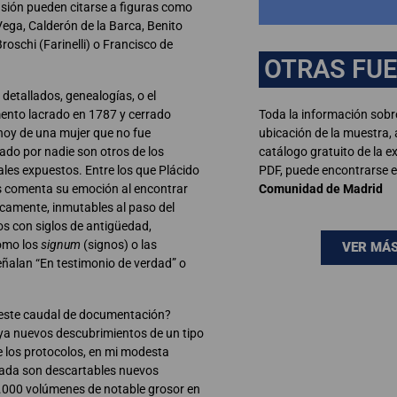
casión pueden citarse a figuras como
 Vega, Calderón de la Barca, Benito
oschi (Farinelli) o Francisco de
OTRAS FU
detallados, genealogías, o el
Toda la información sobr
ento lacrado en 1787 y cerrado
ubicación de la muestra,
hoy de una mujer que no fue
catálogo gratuito de la e
ado por nadie son otros de los
PDF, puede encontrarse e
ales expuestos. Entre los que Plácido
Comunidad de Madrid
s comenta su emoción al encontrar
icamente, inmutables al paso del
s con siglos de antigüedad,
como los
signum
(signos) o las
VER MÁ
señalan “En testimonio de verdad” o
 este caudal de documentación?
aya nuevos descubrimientos de un tipo
e los protocolos, en mi modesta
nada son descartables nuevos
47.000 volúmenes de notable grosor en