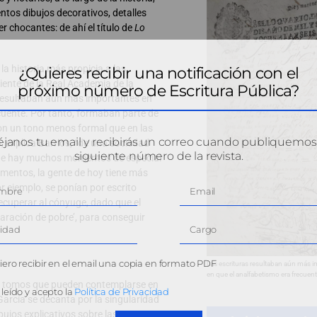
tos dibujos decorativos, detalles
 chocantes: de ahí el título de
Lo
la historia más propicia a las
¿Quieres recibir una notificación con el
iente de la Real Academia de la
próximo número de Escritura Pública?
 resultaban aún más importantes en
cuente. Por tanto, formaban parte de
on un tono menos formal que en las
janos tu email y recibirás un correo cuando publiquemos
, explica Barrios, “de una sociedad
siguiente número de la revista.
que hay muchos momentos de especial
amentos, la gente de hoy tiene más
r ejemplo, se ponían por escrito
cuperar al cónyuge, dado que el
claración de pobre’, para conseguir
ero recibir en el email una copia en formato PDF
Las escrituras resultaban aún más i
en que el analfabetismo era frecuent
os tomos que pueden contemplarse en
leído y acepto la
Política de Privacidad
García se decanta por la singularidad
ujos explicativos sobre las tareas a