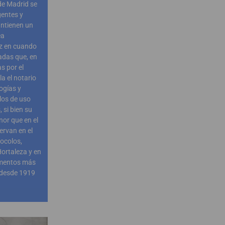
 de Madrid se
gentes y
ntienen un
ea
ez en cuando
adas que, en
s por el
la el notario
ogías y
los de uso
 si bien su
r que en el
ervan en el
ocolos,
Hortaleza y en
umentos más
s desde 1919