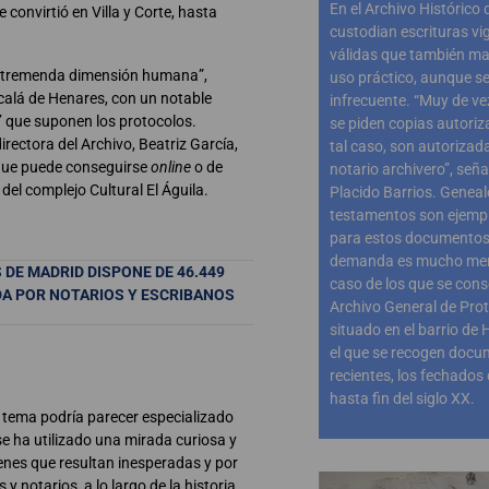
En el Archivo Histórico
 convirtió en Villa y Corte, hasta
custodian escrituras vi
válidas que también ma
 tremenda dimensión humana”,
uso práctico, aunque s
lcalá de Henares, con un notable
infrecuente. “Muy de v
ia’ que suponen los protocolos.
se piden copias autoriz
irectora del Archivo, Beatriz García,
tal caso, son autorizada
 que puede conseguirse
online
o de
notario archivero”, seña
 del complejo Cultural El Águila.
Placido Barrios. Geneal
testamentos son ejemp
para estos documentos,
demanda es mucho meno
DE MADRID DISPONE DE 46.449
caso de los que se cons
A POR NOTARIOS Y ESCRIBANOS
Archivo General de Prot
situado en el barrio de 
el que se recogen doc
recientes, los fechado
hasta fin del siglo XX.
l tema podría parecer especializado
se ha utilizado una mirada curiosa y
enes que resultan inesperadas y por
 y notarios, a lo largo de la historia,