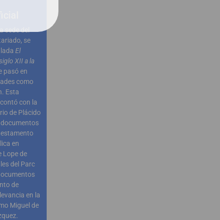
icial
a sede del
ariado, se
ulada
El
iglo XII a la
e pasó en
idades como
. Esta
 contó con la
io de Plácido
s documentos
 testamento
lica en
e Lope de
les del Parc
 documentos
ento de
levancia en la
omo Miguel de
zquez.