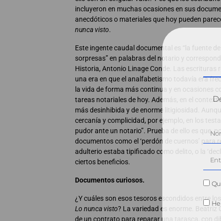
incluyeron en muchas ocasiones en sus documen
anecdóticos o materiales que hoy pueden parecer
nunca visto
.
Este ingente caudal documental es “la fuente de 
sorpresas” en palabras del notario y correspond
Historia, Antonio Linage Conde. Las escrituras
una era en que el analfabetismo todavía era fre
la vida de forma más continua y en ocasiones c
Dé
tareas notariales de hoy. Además, en el contexto
más desinhibida y de enorme litigiosidad. Aun
cercanía y complicidad, por ejemplo, en los test
pudor ante un notario”. Prueba de ello es que, po
documentos como el ‘perdón de cuernos’ para re
adulterio estaba tipificado como delito, o la ‘de
ciertos beneficios.
Documentos curiosos.
Qui
¿Y cuáles son esos tesoros escondidos entre l
He 
Lo nunca visto
? La variedad es enorme. Beatriz 
de un contrato para reparar una tarasca, con dib