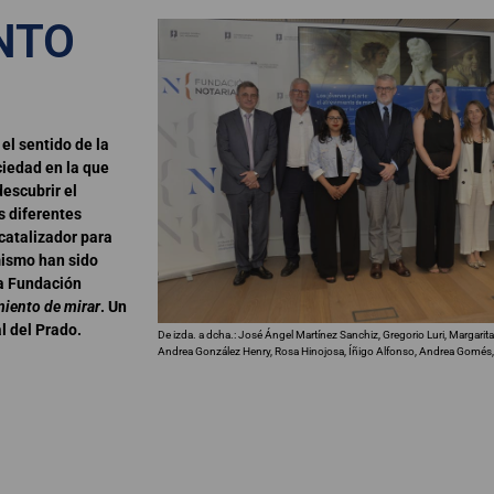
NTO
 el sentido de la
iedad en la que
descubrir el
s diferentes
catalizador para
mismo han sido
la Fundación
miento de mirar
. Un
l del Prado.
De izda. a dcha.: José Ángel Martínez Sanchiz, Gregorio Luri, Margarita
Andrea González Henry, Rosa Hinojosa, Íñigo Alfonso, Andrea Gomés