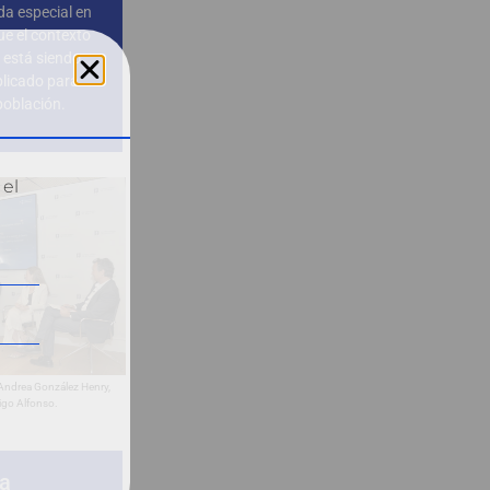
da especial en
e el contexto
 está siendo
licado para
población.
 el
, Andrea González Henry,
ñigo Alfonso.
la