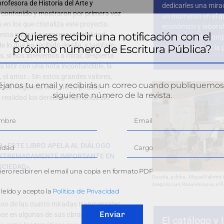
rofesora de Historia del Arte y
dedicarles una mira
u contenido y mostraron por primera vez
un momento en el qu
s en los que cristaliza este proyecto.
económico y laboral
¿Quieres recibir una notificación con el
sta iniciativa por responsabilidad
especialmente comp
e lo que ha recibido de ella, y también
próximo número de Escritura Pública?
este conjunto de la 
s, si nos atrevemos a mirar, despierta
 latir con una nota inconfundible, la
d, el amor… Sin estos grandes valores,
janos tu email y recibirás un correo cuando publiquemos
ica exigencia vital, no es posible
siguiente número de la revista.
 realidad los derechos humanos sin
O «ESTE LIBRO APELA AL DIÁLOGO
 EXTREMADAMENTE IMPORTANTE EN
OCIEDAD»
ero recibir en el email una copia en formato PDF
De izda. a dcha.: Miguel Falomir
Gregorio Luri, Rosa Hinojosa, e Í
leído y acepto la
Política de Privacidad
aso de las cuatro miradas transversales
Enviar
dose en algunas de sus obras más
El catálogo y 