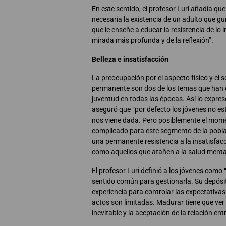
En este sentido, el profesor Luri añadía qu
necesaria la existencia de un adulto que gu
que le enseñe a educar la resistencia de lo i
mirada más profunda y de la reflexión”.
Belleza e insatisfacción
La preocupación por el aspecto físico y el 
permanente son dos de los temas que han 
juventud en todas las épocas. Así lo expre
aseguró que “por defecto los jóvenes no es
nos viene dada. Pero posiblemente el mom
complicado para este segmento de la poblac
una permanente resistencia a la insatisfac
como aquellos que atañen a la salud menta
El profesor Luri definió a los jóvenes como
sentido común para gestionarla. Su depósito
experiencia para controlar las expectativas
actos son limitadas. Madurar tiene que ver 
inevitable y la aceptación de la relación entre