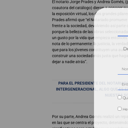
El notario Jorge Prades y Andrea Gomés, (p
coautora del catálogo) dieron a conocer s
la exposición virtual, los dos grandes pilare
Prades afirmó que “el Notariado promueve e
frente a la sociedad, devolviendo así parte d
porque la belleza de las obras seleccionada
un gusto por la vida que empieza entonces a
nota de lo permanente: la justicia, la verda
Dé
que para los jóvenes constituyen una autént
construir una sociedad más justa que haga
dejar a nadie atrás”.
PARA EL PRESIDENTE DEL NOTARIAD
INTERGENERACIONAL, ALGO QUE ES
NUESTRA S
Qui
He 
Por su parte, Andrea Gomés realizó un rep
en las que se centra el proyecto, detenién