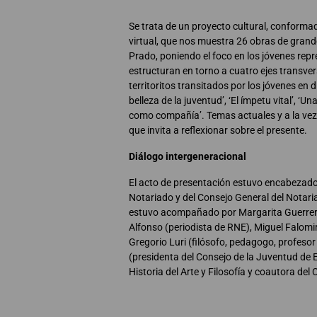
Se trata de un proyecto cultural, conforma
virtual, que nos muestra 26 obras de grand
Prado, poniendo el foco en los jóvenes repr
estructuran en torno a cuatro ejes transve
territoritos transitados por los jóvenes en 
belleza de la juventud’, ‘El ímpetu vital’, ‘U
como compañía’. Temas actuales y a la vez
que invita a reflexionar sobre el presente.
Diálogo intergeneracional
El acto de presentación estuvo encabezado 
Notariado y del Consejo General del Notari
estuvo acompañado por Margarita Guerrero 
Alfonso (periodista de RNE), Miguel Falomir
Gregorio Luri (filósofo, pedagogo, profeso
(presidenta del Consejo de la Juventud de
Historia del Arte y Filosofía y coautora del 