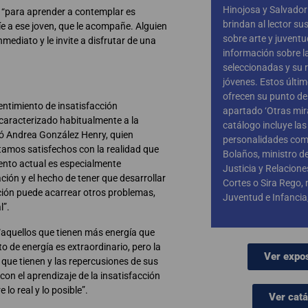
Hinojosa y Salvado
e “para aprender a contemplar es
brindan al lector s
íe a ese joven, que le acompañe. Alguien
sobre arte y juventu
nmediato y le invite a disfrutar de una
información sobre l
seleccionadas y su r
jóvenes. Estos últi
ofrecen su punto de 
sentimiento de insatisfacción
apartado ‘Otras mir
caracterizado habitualmente a la
catálogo incluye las
só Andrea González Henry, quien
personalidades com
tamos satisfechos con la realidad que
Bolaños, ministro de
ento actual es especialmente
Justicia y Relacione
ión y el hecho de tener que desarrollar
Cortes o Sira Rego, 
ción puede acarrear otros problemas,
Juventud e Infancia,
l”.
 “aquellos que tienen más energía que
 de energía es extraordinario, pero la
Ver expo
 que tienen y las repercusiones de sus
con el aprendizaje de la insatisfacción
 lo real y lo posible”.
Ver cat