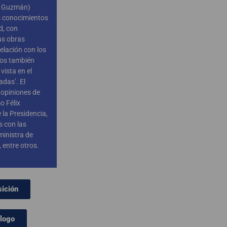
r Guzmán)
us conocimientos
d, con
as obras
elación con los
mos también
vista en el
adas’. El
 opiniones de
o Félix
 la Presidencia,
s con las
ministra de
 entre otros.
sición
álogo