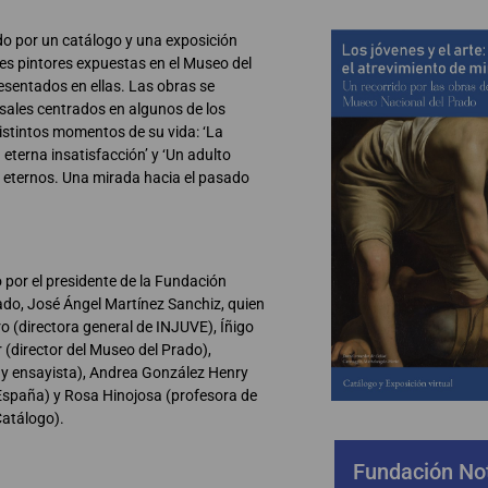
do por un catálogo y una exposición
es pintores expuestas en el Museo del
esentados en ellas. Las obras se
rsales centrados en algunos de los
distintos momentos de su vida: ‘La
na eterna insatisfacción’ y ‘Un adulto
 eternos. Una mirada hacia el pasado
por el presidente de la Fundación
ado, José Ángel Martínez Sanchiz, quien
(directora general de INJUVE), Íñigo
 (director del Museo del Prado),
r y ensayista), Andrea González Henry
 España) y Rosa Hinojosa (profesora de
Catálogo).
Fundación Not