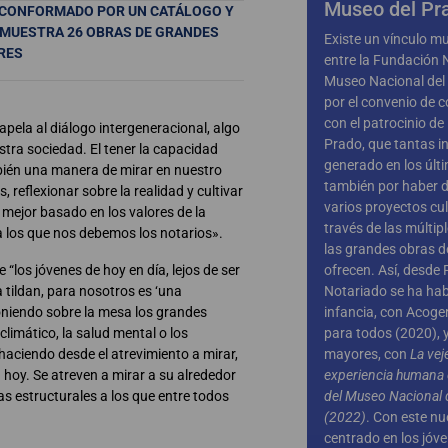
Museo del Pr
L CONFORMADO POR UN CATÁLOGO Y
S MUESTRA 26 OBRAS DE GRANDES
Existe un vínculo mu
RES
entre la Fundación N
Museo Nacional del 
por el convenio de 
con el patrocinio de
 apela al diálogo intergeneracional, algo
Prado, que tantas in
ra sociedad. El tener la capacidad
generado en los últ
mbién una manera de mirar en nuestro
también por haber d
 reflexionar sobre la realidad y cultivar
varios proyectos cul
 mejor basado en los valores de la
través de las múltip
s a los que nos debemos los notarios».
las grandes obras 
ofrecen. Así, desde
“los jóvenes de hoy en día, lejos de ser
Notariado se ha hab
a tildan, para nosotros es ‘una
infancia, con Acoger
poniendo sobre la mesa los grandes
para todos (2020), y
limático, la salud mental o los
mayores, con
La ve
haciendo desde el atrevimiento a mirar,
experiencia humana e
 hoy. Se atreven a mirar a su alrededor
del Museo Nacional 
as estructurales a los que entre todos
(2022)
. Con este n
centrado en los jóv