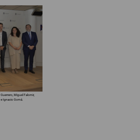
 Guerrero, Miguel Falomir,
, e Ignacio Gomá.