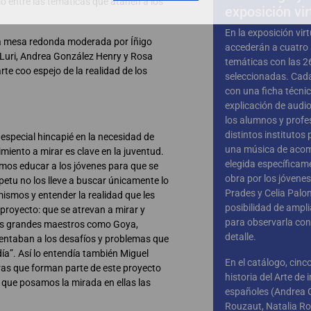
mo entre las temáticas que atañen a los
exposición vir
En la exposición vir
a mesa redonda moderada por Íñigo
accederán a cuatro 
o Luri, Andrea González Henry y Rosa
temáticas con las 2
te coo espejo de la realidad de los
seleccionadas. Cad
con una ficha técni
explicación de audio
los alumnos y profe
distintos institutos 
especial hincapié en la necesidad de
una música de aco
imiento a mirar es clave en la juventud.
elegida específicam
mos educar a los jóvenes para que se
obra por los jóvene
petu no los lleve a buscar únicamente lo
Prades y Celia Palo
mismos y entender la realidad que les
posibilidad de ampli
proyecto: que se atrevan a mirar y
para observarla con
os grandes maestros como Goya,
detalle.
rentaban a los desafíos y problemas que
a”. Así lo entendía también Miguel
En el catálogo, cinc
bras que forman parte de este proyecto
historia del Arte de 
 que posamos la mirada en ellas las
españoles (Andrea 
Rouzaut, Natalia R