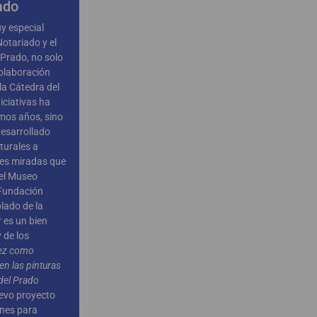
ado
y especial
otariado y el
Prado, no solo
colaboración
 la Cátedra del
iciativas ha
imos años, sino
esarrollado
turales a
les miradas que
del Museo
 Fundación
lado de la
 es un bien
 de los
jez como
n las pinturas
del Prado
uevo proyecto
enes para