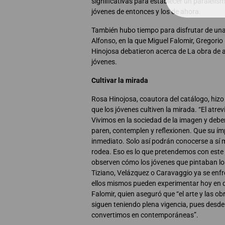
significativas para establecer un paralelis
jóvenes de entonces y los de ahora.
También hubo tiempo para disfrutar de un
Alfonso, en la que Miguel Falomir, Gregori
Hinojosa debatieron acerca de La obra de ar
jóvenes.
Cultivar la mirada
Rosa Hinojosa, coautora del catálogo, hizo 
que los jóvenes cultiven la mirada. “El atrev
Vivimos en la sociedad de la imagen y debe
paren, contemplen y reflexionen. Que su ím
inmediato. Solo así podrán conocerse a sí 
rodea. Eso es lo que pretendemos con este 
observen cómo los jóvenes que pintaban l
Tiziano, Velázquez o Caravaggio ya se enf
ellos mismos pueden experimentar hoy en dí
Falomir, quien aseguró que “el arte y las o
siguen teniendo plena vigencia, pues desde
convertimos en contemporáneas”.