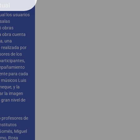
tual
tual los usuarios
salas
6 obras
a obra cuenta
ca, una
 realizada por
sores de los
participantes,
mpañamiento
ente para cada
s músicos Luis
meque, y la
ar la imagen
 gran nivel de
o profesores de
institutos
Gomés, Miguel
omo, Rosa