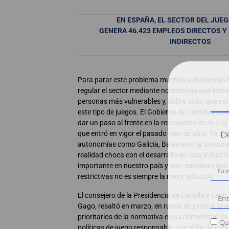
EN ESPAÑA, EL SECTOR DEL JUE
GENERA 46.423 EMPLEOS DIRECTOS Y 
INDIRECTOS
Para parar este problema muchas autonomías
regular el sector mediante normativas que limite
personas más vulnerables y, sobre todo, que cont
este tipo de juegos. El Gobierno de Castilla y Leó
dar un paso al frente en la renovación de su Ley
que entró en vigor el pasado mes de abril. Ya lo
Dé
autonomías como Galicia, Baleares o la Comuni
realidad choca con el desarrollo de esta industr
importante en nuestro país y que considera que
restrictivas no es siempre la mejor solución.
El consejero de la Presidencia de Castilla y Leó
Gago, resaltó en marzo, en rueda de prensa, que
prioritarios de la normativa en su comunidad es 
Qui
políticas de juego responsable, con el fin de cre