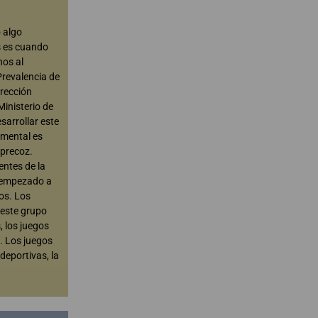
 algo
os es cuando
nos al
Prevalencia de
rección
inisterio de
sarrollar este
 mental es
precoz.
entes de la
n empezado a
ños. Los
 este grupo
, los juegos
. Los juegos
deportivas, la