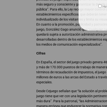
más seguro y consciente y garantizar la debida 
He 
pública”. Para ello, la Ley recoge mayor control 
establecimientos específicos, que deberán tener
individualizado de los visitantes y limita su visua
En cuanto a la promoción, publicidad y patrocini
juego, González Gago anunció que “cualquier c
quedará sujeta a autorización administrativa pre
desarrolladas dentro de los establecimientos esp
los medios de comunicación especializados”.
Cifras
En España, el sector del juego privado genera 
y más de 170.000 puestos de trabajo de manera
términos de recaudación de impuestos, el juego
millones de euros a las arcas del Estado a trav
especiales.
Desde Cejuego señalan que “la solución al probl
juego tiene que ver con una legislación pertine
más dura”. Para la patronal, “las Administraci
manera errónea que endurecer la normativa cont