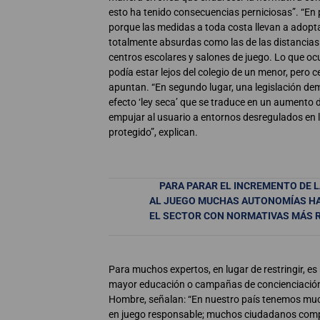
esto ha tenido consecuencias perniciosas”. “En 
porque las medidas a toda costa llevan a adopta
totalmente absurdas como las de las distancias
centros escolares y salones de juego. Lo que ocu
podía estar lejos del colegio de un menor, pero c
apuntan. “En segundo lugar, una legislación d
efecto ‘ley seca’ que se traduce en un aumento de
empujar al usuario a entornos desregulados en 
protegido”, explican.
PARA PARAR EL INCREMENTO DE L
AL JUEGO MUCHAS AUTONOMÍAS H
EL SECTOR CON NORMATIVAS MÁS 
Para muchos expertos, en lugar de restringir, e
mayor educación o campañas de concienciació
Hombre, señalan: “En nuestro país tenemos muc
en juego responsable; muchos ciudadanos com