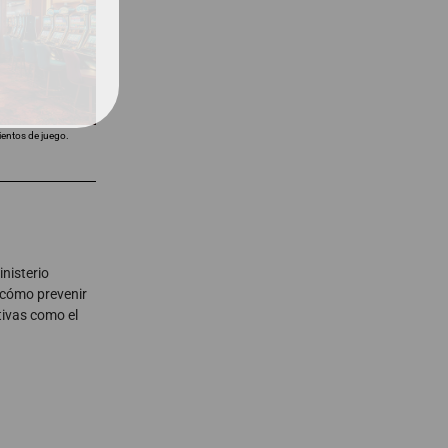
mientos de juego.
nisterio
cómo prevenir
tivas como el