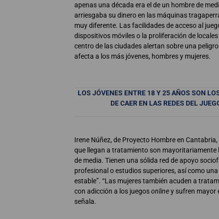
apenas una década era el de un hombre de med
arriesgaba su dinero en las máquinas tragaperra
muy diferente. Las facilidades de acceso al jueg
dispositivos móviles o la proliferación de locale
centro de las ciudades alertan sobre una peligr
afecta a los más jóvenes, hombres y mujeres.
LOS JÓVENES ENTRE 18 Y 25 AÑOS SON LO
DE CAER EN LAS REDES DEL JUEG
Irene Núñez, de Proyecto Hombre en Cantabria, 
que llegan a tratamiento son mayoritariament
de media. Tienen una sólida red de apoyo sociof
profesional o estudios superiores, así como una
estable”. “Las mujeres también acuden a tratam
con adicción a los juegos
online
y sufren mayor 
señala.