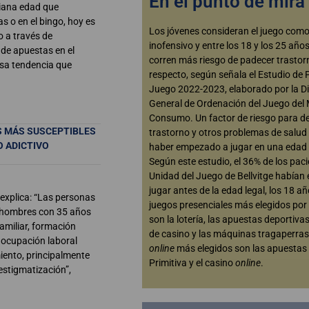
En el punto de mira
iana edad que
s o en el bingo, hoy es
Los jóvenes consideran el juego como
o a través de
inofensivo y entre los 18 y los 25 añ
s de apuestas en el
corren más riesgo de padecer trastor
osa tendencia que
respecto, según señala el Estudio de 
Juego 2022-2023, elaborado por la Di
General de Ordenación del Juego del M
Consumo. Un factor de riesgo para de
S MÁS SUSCEPTIBLES
trastorno y otros problemas de salud
O ADICTIVO
haber empezado a jugar en una edad 
Según este estudio, el 36% de los paci
Unidad del Juego de Bellvitge había
jugar antes de la edad legal, los 18 a
explica: “Las personas
juegos presenciales más elegidos por
e hombres con 35 años
son la lotería, las apuestas deportivas
amiliar, formación
de casino y las máquinas tragaperras
 ocupación laboral
online
más elegidos son las apuestas 
iento, principalmente
Primitiva y el casino
online
.
estigmatización”,