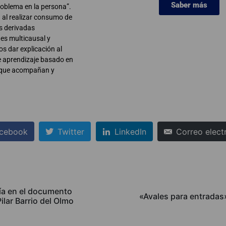
Saber más
roblema en la persona”.
n al realizar consumo de
s derivadas
 es multicausal y
s dar explicación al
e aprendizaje basado en
s que acompañan y
cebook
Twitter
LinkedIn
Correo elect
ía en el documento
«Avales para entradas
ilar Barrio del Olmo