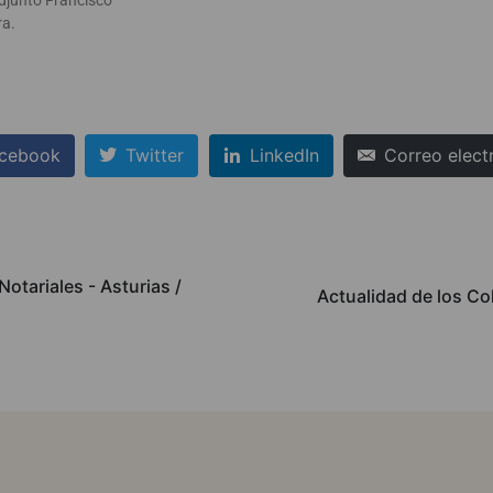
adjunto Francisco
ra.
cebook
Twitter
LinkedIn
Correo elect
otariales - Asturias /
Actualidad de los Co