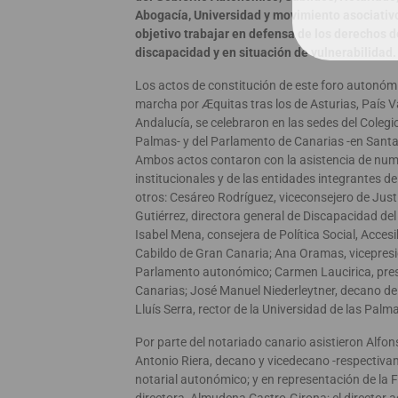
Abogacía, Universidad y movimiento asociativ
objetivo trabajar en defensa de los derechos 
discapacidad y en situación de vulnerabilidad.
Los actos de constitución de este foro autonómi
marcha por Æquitas tras los de Asturias, País 
Andalucía, se celebraron en las sedes del Colegi
Palmas- y del Parlamento de Canarias -en Santa 
Ambos actos contaron con la asistencia de nu
institucionales y de las entidades integrantes de
otros: Cesáreo Rodríguez, viceconsejero de Just
Gutiérrez, directora general de Discapacidad de
Isabel Mena, consejera de Política Social, Accesi
Cabildo de Gran Canaria; Ana Oramas, vicepresi
Parlamento autonómico; Carmen Laucirica, pre
Canarias; José Manuel Niederleytner, decano de
Lluís Serra, rector de la Universidad de las Pal
Por parte del notariado canario asistieron Alfon
Antonio Riera, decano y vicedecano -respectivam
notarial autonómico; y en representación de la