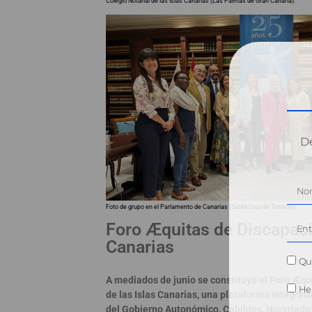
Colegio Notarial de las Islas Canarias (Las Palmas de Gran Canaria).
Dé
Foto de grupo en el Parlamento de Canarias (Santa Cruz de Tenerife)
Foro Æquitas de Discapac
Canarias
Qui
A mediados de junio se constituyó el Foro Æq
He 
de las Islas Canarias, una plataforma integra
del Gobierno Autonómico, Cabildos, Notariado, 