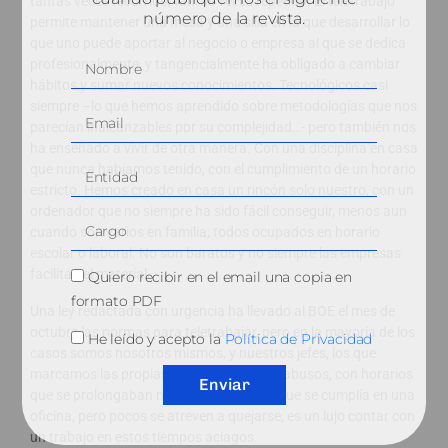
tantas veces recorrido, tantas veces repetido. El teletrabajo
número de la revista.
permite mantener una mesa y una silla en la que desarrollar lo
que uno puede aportar al negocio o empresa al que se dedica
profesionalmente, y tangencialmente ha obligado a cambiar
hábitos y sumar nuevos conocimientos. Tecnológicos casi
siempre –lo que hemos aprendido sobre metodologías que nos
parecían inalcanzables por su complejidad…- pero también nos
ha enseñado a vivir de otra manera. Con una disciplina en casa
que nunca habíamos tenido, con el cumplimiento de un horario
estricto. Hemos creado en casa un rincón solo nuestro, con un
ordenador que no siempre ha sido fácil conseguir, menos aun
cuando son varios en familia, todos ocupados en horario
escolar o laboral. No son baratos y no siempre las empresas
facilitan el material.
Quiero recibir en el email una copia en
formato PDF
Una ley redactada con urgencia ha llevado al BOE el mes de
octubre las normas para teletrabajar, pero en la mayoría de los
He leído y acepto la
Política de Privacidad
casos somos nosotros mismos, y nuestros jefes, los que
marcamos las propias reglas. Ha habido abusos, con horarios
Enviar
que se prolongaban mucho más allá del que se cumplía en una
oficina, pero pocos se atreven a quejarse; es un lujo contar con
un trabajo en estos tiempos aciagos.