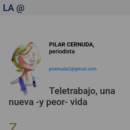
LA @
PILAR CERNUDA,
periodista
pcernuda2@gmail.com
Teletrabajo, una
nueva -y peor- vida
Z