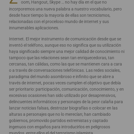
oom, Hangout, Skype … no hay día en el que no
incorporemos una nueva palabra a nuestro vocabulario, pero
desde hace tiempo la mayoría de ellas son tecnicismos,
relacionadas con el proceloso mundo de internet y sus
innumerables aplicaciones.
Internet. El mejor instrumento de comunicación desde que se
inventó el teléfono, aunque eso no significa que su utilización
haya significado siempre una mejor calidad de conocimiento ni
tampoco que las relaciones sean tan enriquecedoras, tan
cercanas, tan cálidas, como las que se mantienen cara a cara
o a través de conversaciones telefónicas. Las redes sociales,
paradigma del mundo asombroso e infinito que se abre a
través de internet, pocas veces cumplen el objetivo que debía
ser prioritario: participación, comunicación, conocimiento, y en
excesivas ocasiones han sido utilizado por desaprensivos,
delincuentes informáticos y personajes de la peor calaña para
lanzar noticias falsas, destrozar biografías o colocar en las
alturas a personajes que no lo merecían; han cambiado
gobiernos, promovido partidos extremistas y captado
ingenuos con engaños para introducirlos en peligrosos
mundos, entre ellos el del terrorismo islamista.