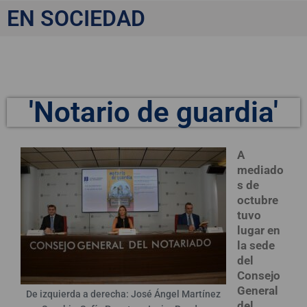
EN SOCIEDAD
'Notario de guardia'
A
mediado
s de
octubre
tuvo
lugar en
la sede
del
Consejo
General
De izquierda a derecha: José Ángel Martínez
del