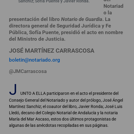
Sanchiz; Sofía Puente y Javier Ronda.
Notariad
o la
presentación del libro
Notario de Guardia
. La
directora general de Seguridad Jurídica y Fe
Pública, Sofía Puente, presidió el acto en nombre
del Ministro de Justicia.
JOSÉ MARTÍNEZ CARRASCOSA
boletin@notariado.org
@JMCarrascosa
J
UNTO A ELLA participaron en el acto el presidente del
Consejo General del Notariado y autor del prólogo, José Ángel
Martínez Sanchiz; el coautor del libro, Javier Ronda; José Luis
Lledó, decano del Colegio Notarial de Andalucía y la notaria
María del Mar Ascaso, estos dos últimos protagonistas de
algunas de las anécdotas recopiladas en sus páginas.