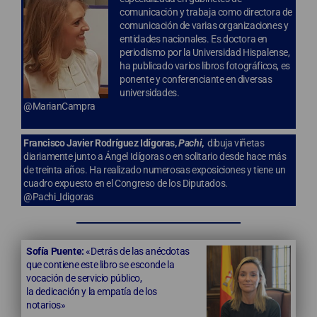
comunicación y trabaja como directora de
comunicación de varias organizaciones y
entidades nacionales. Es doctora en
periodismo por la Universidad Hispalense,
ha publicado varios libros fotográficos, es
ponente y conferenciante en diversas
universidades.
@MarianCampra
Francisco Javier Rodríguez Idígoras,
Pachi
,
dibuja viñetas
diariamente junto a Ángel Idígoras o en solitario desde hace más
de treinta años. Ha realizado numerosas exposiciones y tiene un
cuadro expuesto en el Congreso de los Diputados.
@Pachi_Idigoras
Sofía Puente:
«Detrás de las a
nécdotas
que contiene este libro se esconde la
vocación de servicio público,
la
dedicación y la empatía de los
notarios»