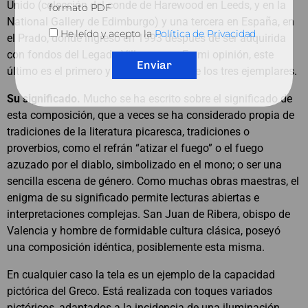
Unido (colección del conde de Harewood en Leeds, y en la
formato PDF
National Gallery de Edimburgo) y una tercera en España, en
He leído y acepto la
Política de Privacidad
el Prado, donde ingresó en 1993 después de ser adquirida
con fondos del Legado Villaescusa. En mi opinión, este
Enviar
último es el primero y más elaborado de los tres ejemplares.
Su significado.
Mucho se ha escrito sobre el significado de
esta composición, que a veces se ha considerado propia de
tradiciones de la literatura picaresca, tradiciones o
proverbios, como el refrán “atizar el fuego” o el fuego
azuzado por el diablo, simbolizado en el mono; o ser una
sencilla escena de género. Como muchas obras maestras, el
enigma de su significado permite lecturas abiertas e
interpretaciones complejas. San Juan de Ribera, obispo de
Valencia y hombre de formidable cultura clásica, poseyó
una composición idéntica, posiblemente esta misma.
En cualquier caso la tela es un ejemplo de la capacidad
pictórica del Greco. Está realizada con toques variados
pictóricos, adaptados a la incidencia de una iluminación