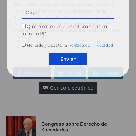
Particularmente, Banco Santander ha sido la primera
entidad en sumarse al servicio de cancelación de
hipotecas, mediante el cual las personas legitimadas, ya
sean los deudores del banco o los hipotecantes no
Quiero recibir en el email una copia en
deudores, podrán otorgar la escritura de cancelación de
formato PDF
forma unilateral.
He leído y acepto la
Política de Privacidad
Enviar
Facebook
Twitter
LinkedIn
Correo electrónico
Congreso sobre Derecho de
Sociedades