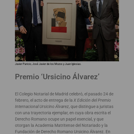
Javier Paricio, José Javier de los Mozos y Juan Iglesias.
Premio ‘Ursicino Álvarez’
El Colegio Notarial de Madrid celebró, el pasado 24 de
febrero, el acto de entrega de la
X Edición del Premio
Internacional Ursicino Álvarez
, que distingue a juristas
con una trayectoria ejemplar, en cuya obra escrita el
Derecho Romano ocupe un papel esencial, y que
otorgan la Academia Matritense del Notariado y la
Fundación de Derecho Romano Ursicino Álvarez. En