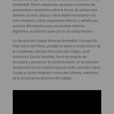
titularidad. Rivero expuso las opuestas corrientes de
pensamiento existentes sobre la forma de aplicar este
derecho: la tesis clásica o de la doble transmisión y la
tesis moderna o de la adquisición directa; y señaló que,
ante las dificultades para una posible reforma
legislativa, la solución pasa por la vía interpretativa.
La decana del Colegio Notarial de Madrid, Concepción
Pilar Barrio Del Olmo, presidió la sesión y el secretario de
la Academia y decano honorario del colegio, José
Aristónico García Sánchez, fue el encargado de
introducir y presentar al conferenciante. En la mesa les
acompañaron los notarios Ignacio Solís, Gonzalo López-
Fando y Carlos Huidobro -estos dos últimos, miembros
de la actual junta directiva del colegio-.