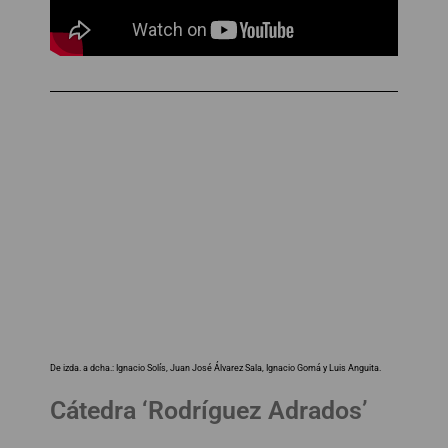
De izda. a dcha.: Ignacio Solís, Juan José Álvarez Sala, Ignacio Gomá y Luis Anguita.
Cátedra ‘Rodríguez Adrados’