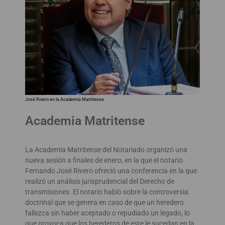
José Rivero en la Academia Matritense.
Academia Matritense
La Academia Matritense del Notariado organizó una
nueva sesión a finales de enero, en la que el notario
Fernando José Rivero ofreció una conferencia en la que
realizó un análisis jurisprudencial del Derecho de
transmisiones. El notario habló sobre la controversia
doctrinal que se genera en caso de que un heredero
fallezca sin haber aceptado o repudiado un legado, lo
que provoca que los herederos de este le sucedan en la