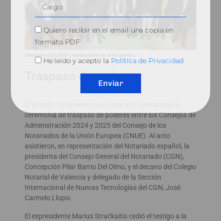
Quiero recibir en el email una copia en
formato PDF
Miembros del CNUE y participantes en el encuentro.
He leído y acepto la
Política de Privacidad
Traspaso de poderes
Enviar
El pasado 16 de enero tuvo lugar en Luxemburgo la
ceremonia de traspaso de poderes entre los Consejos de
Administración 2024 y 2025 del Consejo de los
Notariados de la Unión Europea (CNUE). Al acto
asistieron, en representación del Notariado español, la
presidenta del Consejo General del Notariado (CGN),
Concepción Pilar Barrio Del Olmo, y el decano del Colegio
Notarial de Valencia y delegado de la Sección
Internacional de Nuevas Tecnologías del CGN, José
Carmelo Llopis.
El expresidente Marius Stračkaitis cedió el testigo a la