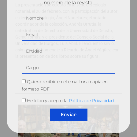
número de la revista.
La presentación se celebró en la sede del colegio
notarial, el 20 de febrero, con la participación del autor;
el decano del colegio, Ángel Nanclares; el notario
coordinador de la colección, Andrés Urrutia; la
catedrática de Derecho de la Universidad de Deusto,
Gema Tomás; y el presidente del Consejo Social de la
Universidad de Burgos, Luis Abril. El encuentro sirvió,
asimismo, de homenaje a Ricardo de Ángel Yágüez, con
la presentación de dos libros sobre su figura.
Quiero recibir en el email una copia en
formato PDF
He leído y acepto la
Política de Privacidad
Enviar