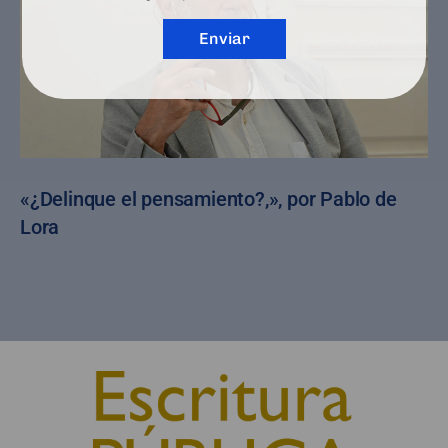
Enviar
«¿Delinque el pensamiento?,», por Pablo de
Lora