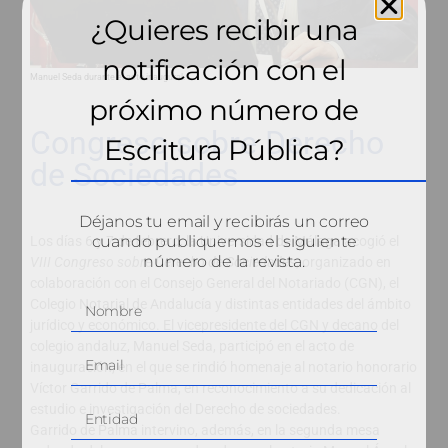
¿Quieres recibir una
notificación con el
Manuel Seda durante el acto inaugural.
próximo número de
Congreso sobre Derecho
Escritura Pública?
de Sociedades
Déjanos tu email y recibirás un correo
cuando publiquemos el siguiente
Los días 6 y 7 de febrero, la Universidad de Málaga acogió el
número de la revista.
VIII Congreso sobre Derecho de Sociedades
, organizado en
colaboración con el Consejo General del Notariado (CGN), el
Colegio Notarial de Andalucía y distintas entidades del ámbito
jurídico y económico. El vicepresidente del CGN y decano del
colegio andaluz, Manuel Seda, participó en el acto de
inauguración, en el que se rindió homenaje al notario honorario
Víctor Garrido de Palma, en reconocimiento a su dedicación al
estudio e investigación del Derecho de sociedades.
Garrido de Palma intervino, además, en la segunda mesa