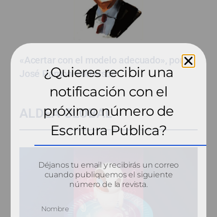
«Acertar con el modelo adecuado», por
¿Quieres recibir una
José Ramón Patterson
notificación con el
próximo número de
ALDEA GLOBAL
Escritura Pública?
Déjanos tu email y recibirás un correo
cuando publiquemos el siguiente
número de la revista.