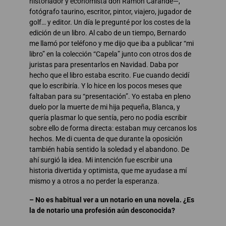
historiador y economista don Ramón Carande—,
fotógrafo taurino, escritor, pintor, viajero, jugador de
golf… y editor. Un día le pregunté por los costes de la
edición de un libro. Al cabo de un tiempo, Bernardo
me llamó por teléfono y me dijo que iba a publicar “mi
libro” en la colección “Capela” junto con otros dos de
juristas para presentarlos en Navidad. Daba por
hecho que el libro estaba escrito. Fue cuando decidí
que lo escribiría. Y lo hice en los pocos meses que
faltaban para su “presentación”. Yo estaba en pleno
duelo por la muerte de mi hija pequeña, Blanca, y
quería plasmar lo que sentía, pero no podía escribir
sobre ello de forma directa: estaban muy cercanos los
hechos. Me di cuenta de que durante la oposición
también había sentido la soledad y el abandono. De
ahí surgió la idea. Mi intención fue escribir una
historia divertida y optimista, que me ayudase a mí
mismo y a otros a no perder la esperanza.
– No es habitual ver a un notario en una novela. ¿Es
la de notario una profesión aún desconocida?