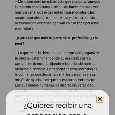
– Me lo comentó un editor. Lo sigue siendo, sí, aunque
la relación con el notario se ha ido haciendo cada vez
más cercana. Los expedientes matrimoniales o las
actas notariales de transparencia y el trato con las
personas con discapacidad van en esa línea personal
e inmediata.
-¿Qué es lo que más le gusta de su profesión? ¿Y lo
peor?
– Lo que más, la libertad. Ser tu propio jefe, organizar
tu oficina, determinar dónde quieres trabajar y el
tamaño de tu notaría, fijando el horario, siempre con
atención al servicio. Lo esencial de esta profesión es
la confianza que depositan en ti las personas y esa
misión de ayuda a los que necesitan asesoramiento.
Las cualidades humanas de discreción, veracidad,
empatía, son también virtudes notariales. Lo peor
quizás sea la aceleración del trabajo en estos tiempos
en los que se quiere todo para ayer.
¿Quieres recibir una
-¿Qué le llevó a ser notario?