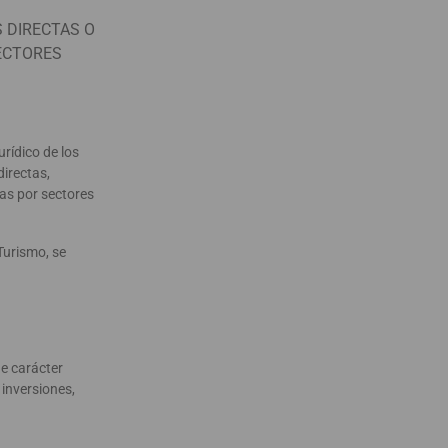
S DIRECTAS O
SECTORES
urídico de los
directas,
cas por sectores
Turismo, se
de carácter
 inversiones,