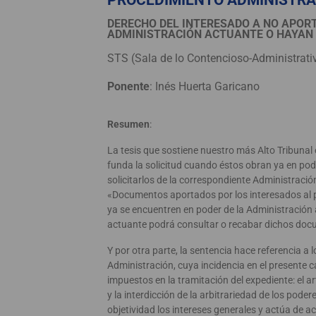
PROCEDIMIENTO ADMINISTRA
DERECHO DEL INTERESADO A NO APOR
ADMINISTRACIÓN ACTUANTE O HAYAN 
STS (Sala de lo Contencioso-Administrati
Ponente
: Inés Huerta Garicano
Resumen
:
La tesis que sostiene nuestro más Alto Tribunal
funda la solicitud cuando éstos obran ya en pod
solicitarlos de la correspondiente Administración
«Documentos aportados por los interesados al 
ya se encuentren en poder de la Administración
actuante podrá consultar o recabar dichos docum
Y por otra parte, la sentencia hace referencia a
Administración, cuya incidencia en el presente c
impuestos en la tramitación del expediente: el ar
y la interdicción de la arbitrariedad de los pode
objetividad los intereses generales y actúa de ac