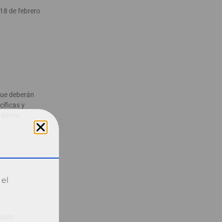
 18 de febrero
 que deberán
cíficas y
diente.
 el
trato.