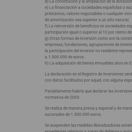
d) La constitución y la ampliación de la dotació
e) La financiación a sociedades españolas o su
préstamos, valores negociables o cualquier otr
de amortización sea superior a un año natural.
f) La reinversión de beneficios en sociedades e
participación igual o superior al 10 por ciento de
g) Otras formas de inversión como son la consti
empresas, fundaciones, agrupaciones de interés
la participación del inversor no residente repres
a.1.000.000 de euros.
h) La adquisición de bienes inmuebles sitos en 
La declaración en el Registro de inversiones será
con datos facilitados por aquel, con alguna espe
Paralelamente habría que declarar las inversiones
normativa de 2003.
Se realiza de manera previa y especial y de mane
sucursales de 1.500.000 euros.
Se suspenden las medidas liberalizadoras anteri
expedientes relativos a zonas de defensa y auto