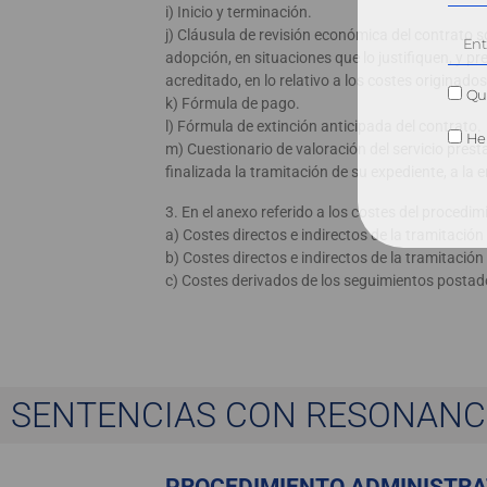
i) Inicio y terminación.
j) Cláusula de revisión económica del contrato so
adopción, en situaciones que lo justifiquen, y pr
acreditado, en lo relativo a los costes originado
Qui
k) Fórmula de pago.
l) Fórmula de extinción anticipada del contrato.
He 
m) Cuestionario de valoración del servicio prest
finalizada la tramitación de su expediente, a la
3. En el anexo referido a los costes del procedi
a) Costes directos e indirectos de la tramitació
b) Costes directos e indirectos de la tramitació
c) Costes derivados de los seguimientos postad
SENTENCIAS CON RESONANC