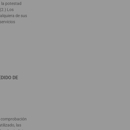
n la potestad
(2.) Los
ualquiera de sus
servicios
EDIDO DE
de comprobación
tilizado, las