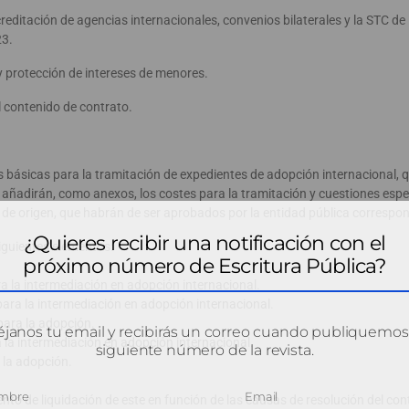
editación de agencias internacionales, convenios bilaterales y la STC de
23.
y protección de intereses de menores.
l contenido de contrato.
s básicas para la tramitación de expedientes de adopción internacional,
 añadirán, como anexos, los costes para la tramitación y cuestiones espe
s de origen, que habrán de ser aprobados por la entidad pública correspon
¿Quieres recibir una notificación con el
siguientes elementos:
próximo número de Escritura Pública?
a la intermediación en adopción internacional.
ara la intermediación en adopción internacional.
para la adopción.
janos tu email y recibirás un correo cuando publiquemos
 la intermediación en adopción internacional.
siguiente número de la revista.
 la adopción.
nto de liquidación de este en función de las causas de resolución del con