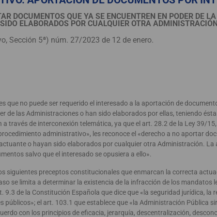
TIVO. APORTACIÓN DE DOCUMENTOS POR IN
TAR DOCUMENTOS QUE YA SE ENCUENTREN EN PODER DE LA
SIDO ELABORADOS POR CUALQUIER OTRA ADMINISTRACIÓN
vo, Sección 5ª) núm. 27/2023 de 12 de enero.
 es que no puede ser requerido el interesado a la aportación de document
er de las Administraciones o han sido elaborados por ellas, teniendo ésta
 a través de interconexión telemática, ya que el art. 28.2 de la Ley 39/15,
procedimiento administrativo», les reconoce el «derecho a no aportar d
 actuante o hayan sido elaborados por cualquier otra Administración. La
entos salvo que el interesado se opusiera a ello».
 los siguientes preceptos constitucionales que enmarcan la correcta actua
aso se limita a determinar la existencia de la infracción de los mandatos
t. 9.3 de la Constitución Española que dice que «la seguridad jurídica, la
res públicos»; el art. 103.1 que establece que «la Administración Pública si
uerdo con los principios de eficacia, jerarquía, descentralización, descon