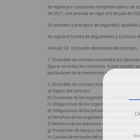
Se regula por cuestiones competenciales y de acr
de 2021, con entrada en vigor el 6 de julio de 20
Se atienden a principios de seguridad, igualdad 
Se regula el Comité de Seguimiento y Control y e
Artículo 24. Contenido del modelo del contrato.
1. El modelo de contrato contendrá las cláusula
figurar en todos los contratos. A este modelo se
particulares de la tramitación en algunos paíse
2. El modelo de contrato incluirá, al menos, los 
a) Objeto del contrato.
b) Funciones de los organismos acreditados par
c) Obligaciones de los organismos acreditados p
d) Obligaciones de las personas que se ofrecen 
Dé
e) Derechos de los organismos acreditados para
f) Derechos de las personas que se ofrecen para
g) Protección de datos y confidencialidad.
h) Causas de extinción del contrato y procedimie