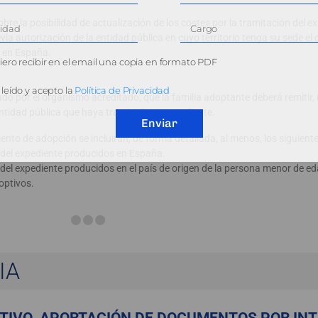
bre la posibilidad de actualización de los costes por la tramitación del e
evia autorización de la entidad pública en cuyo territorio tenga su sede e
s en España.
ero recibir en el email una copia en formato PDF
leído y acepto la
Política de Privacidad
ado por el organismo acreditado, que la familia adoptante deberá remitir,
 entidad pública que haya tramitado su expediente.
Enviar
miento de adopción se incluirán, de forma detallada, al menos, los siguient
n del expediente producidos en España.
n del expediente producidos en el país de origen de la persona menor de ed
optivos.
IA