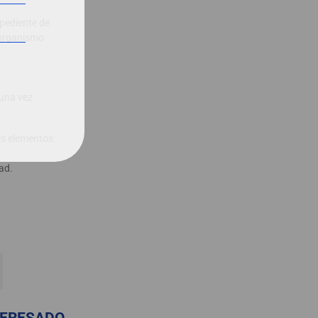
xpediente de
l organismo
 una vez
es elementos:
ad.