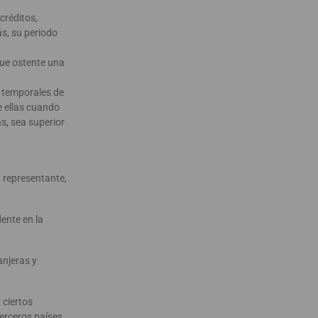
créditos,
s, su periodo
que ostente una
s temporales de
e ellas cuando
ás, sea superior
n representante,
dente en la
anjeras y
 ciertos
erceros países,