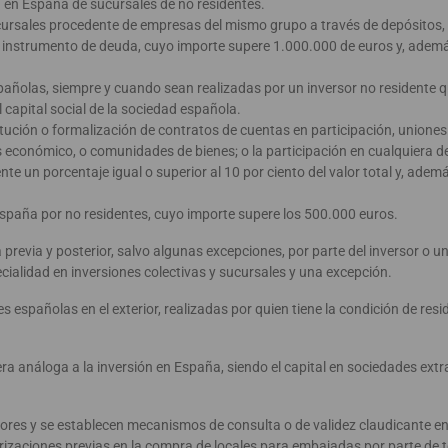
n en España de sucursales de no residentes.
cursales procedente de empresas del mismo grupo a través de depósitos, 
o instrumento de deuda, cuyo importe supere 1.000.000 de euros y, ademá
spañolas, siempre y cuando sean realizadas por un inversor no residente 
l capital social de la sociedad española.
tución o formalización de contratos de cuentas en participación, unione
 económico, o comunidades de bienes; o la participación en cualquiera d
ente un porcentaje igual o superior al 10 por ciento del valor total y, adem
España por no residentes, cuyo importe supere los 500.000 euros.
 previa y posterior, salvo algunas excepciones, por parte del inversor o u
cialidad en inversiones colectivas y sucursales y una excepción.
 españolas en el exterior, realizadas por quien tiene la condición de resi
ra análoga a la inversión en España, siendo el capital en sociedades extr
ores y se establecen mecanismos de consulta o de validez claudicante en
rizaciones previas en la compra de locales para embajadas por parte de t