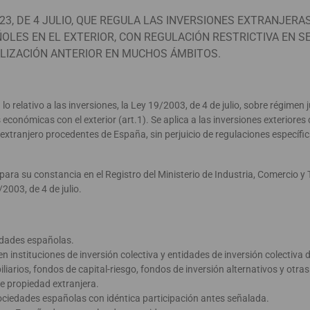
3, DE 4 JULIO, QUE REGULA LAS INVERSIONES EXTRANJERA
ÑOLES EN EL EXTERIOR, CON REGULACIÓN RESTRICTIVA EN 
ALIZACIÓN ANTERIOR EN MUCHOS ÁMBITOS.
lo relativo a las inversiones, la Ley 19/2003, de 4 de julio, sobre régimen j
conómicas con el exterior (art.1). Se aplica a las inversiones exteriores 
l extranjero procedentes de España, sin perjuicio de regulaciones específi
 para su constancia en el Registro del Ministerio de Industria, Comercio y 
2003, de 4 de julio.
edades españolas.
n instituciones de inversión colectiva y entidades de inversión colectiva 
liarios, fondos de capital-riesgo, fondos de inversión alternativos y otras
de propiedad extranjera.
sociedades españolas con idéntica participación antes señalada.