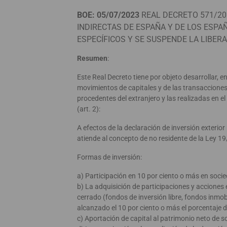
BOE: 05/07/2023
REAL DECRETO 571/202
INDIRECTAS DE ESPAÑA Y DE LOS ESPA
ESPECÍFICOS Y SE SUSPENDE LA LIBER
Resumen
:
Este Real Decreto tiene por objeto desarrollar, en 
movimientos de capitales y de las transacciones e
procedentes del extranjero y las realizadas en e
(art. 2):
A efectos de la declaración de inversión exterior
atiende al concepto de no residente de la Ley 19/
Formas de inversión:
a) Participación en 10 por ciento o más en soci
b) La adquisición de participaciones y acciones e
cerrado (fondos de inversión libre, fondos inmobi
alcanzado el 10 por ciento o más el porcentaje 
c) Aportación de capital al patrimonio neto de 