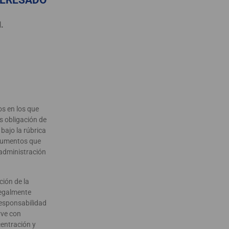
TERESADO
.
os en los que
s obligación de
 bajo la rúbrica
ocumentos que
 administración
ción de la
 legalmente
 responsabilidad
rve con
centración y