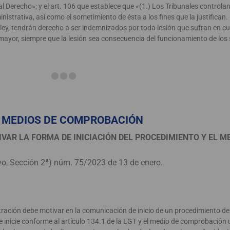
al Derecho»; y el art. 106 que establece que «(1.) Los Tribunales controla
nistrativa, así como el sometimiento de ésta a los fines que la justifican. 
a ley, tendrán derecho a ser indemnizados por toda lesión que sufran en c
 mayor, siempre que la lesión sea consecuencia del funcionamiento de los 
 MEDIOS DE COMPROBACIÓN
VAR LA FORMA DE INICIACIÓN DEL PROCEDIMIENTO Y EL M
vo, Sección 2ª) núm. 75/2023 de 13 de enero.
stración debe motivar en la comunicación de inicio de un procedimiento 
e inicie conforme al artículo 134.1 de la LGT y el medio de comprobación u