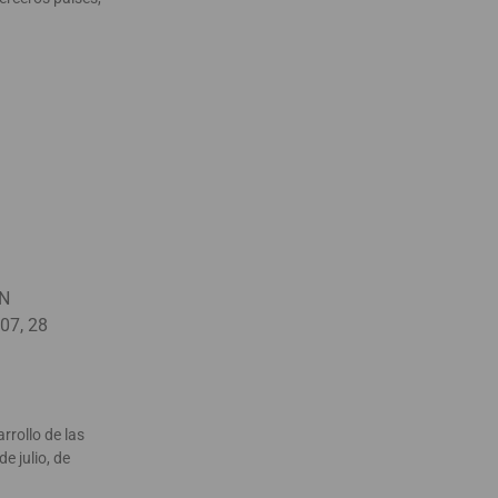
ÓN
07, 28
rrollo de las
e julio, de